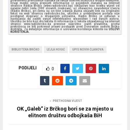
povremeno prenošenje članaka sa svoje internet stranice u drugim medijima.
Drugi mediji smiju prenijeti informacije iz pojedinih članaka sa Internet
stranice Radija Brčko (www.radiobrcko.ba) isključivo kao kratku vijest od
najviše četiri reda (300 slovnih znakova), uz obavezno navođenje izvora
(Radio Brčko), pri čemu su on-line izdanja dužna objaviti link na originalni
tekst na web stranicu radiobrcko.ba, ukoliko s uredništvom portala nije
postignut dogovor o drugačijim uslovima. Radio Brčko je odlučan u
nastojanju da zaštiti svoje intelektualno vlasništvo i rad svojih autora.
Ukoliko se bilo koji dio teksta ili informacija iz teksta objavljenog na internet
stranici www.radiobrcko.ba prenese suprotno ovim pravilima, protiv
prekršioca će biti pokrenut pravni postupak pred Osnovnim sudom Brčko
distrikta. Za detaljnije informacije o uslovima korištenja kliknite na
USLOVI
KORIŠTENJA.
BIBLIOTEKA BRČKO
LEJLA HOGIĆ
UPIS NOVIH ČLANOVA
PODIJELI
0
PRETHODNA VIJEST
OK „Galeb“ iz Brčkog bori se za mjesto u
elitnom društvu odbojkaša BiH