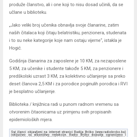
produže članstvo, ali i one koji to nisu dosad učinili, da se
učlane u biblioteku.
„Jako veliki broj učenika obnavlja svoje članarine, zatim
naših čitalaca koji čitaju belatristiku, penzionera, studenata
i to su neke kategorije koje nam ostaju vijerne“, istakla je
Hogić.
Godišnja članarina za zaposlene je 10 KM, za nezaposlene
5 KM, za učenike i studente takođe 5 KM, za penzionere i
predškolski uzrast 3 KM, za kolektivno učlanjenje sa preko
deset članova 2,5 KM i za porodice poginulih porodica i RVI
je besplatno učlanjenje.
Biblioteka / knjižnica radi u punom radnom vremenu sa
otvorenim čitaonicama uz primjenu svih propisanih
epidemioloških mjera.
Svi članci objavljeni na internet stranici Radija Brčko (www.radiobrcko.ba)
isključivo su vlasništvo redakcije. Radio Brčko dopušta ograničeno i