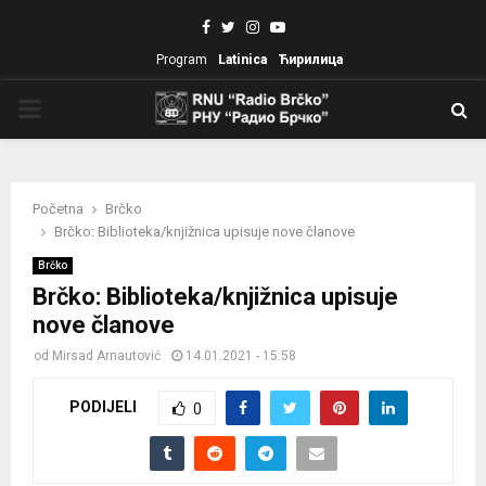
Facebook
Twitter
Instagram
Youtube
Program
Latinica
Ћирилица
PRIMARY
MENU
Početna
Brčko
Brčko: Biblioteka/knjižnica upisuje nove članove
Brčko
Brčko: Biblioteka/knjižnica upisuje
nove članove
od
Mirsad Arnautović
14.01.2021 - 15:58
PODIJELI
0