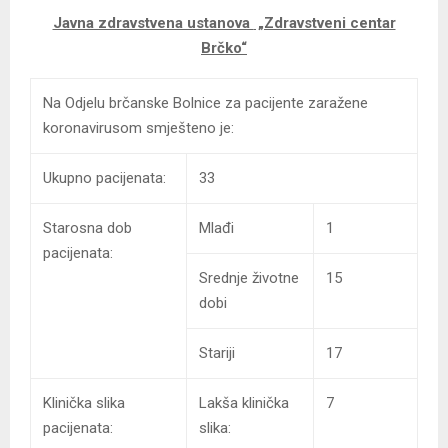
Javna zdravstvena ustanova
„Zdravstveni centar
Brčko“
Na Odjelu brčanske Bolnice za pacijente zaražene
korona
virusom
smješteno je:
Ukupno pacijenata:
33
Starosna dob
Mlađi
1
pacijenata:
Srednje životne
15
dobi
Stariji
17
Klinička slika
Lakša klinička
7
pacijenata:
slika: