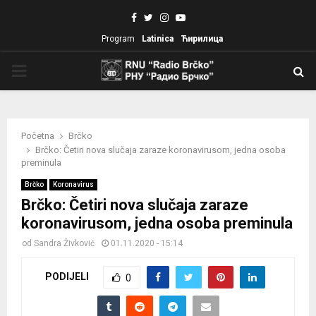
Facebook
Twitter
Instagram
Youtube
Program
Latinica
Ћирилица
PRIMARY
MENU
Početna
Brčko
Brčko: Četiri nova slučaja zaraze koronavirusom, jedna osoba
preminula
Brčko
Koronavirus
Brčko: Četiri nova slučaja zaraze
koronavirusom, jedna osoba preminula
od
Sandra Živković
01.11.2020 - 15:14
PODIJELI
0