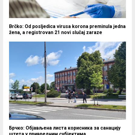
Brčko: Od posljedica virusa korona preminula jedna
žena, a registrovan 21 novi slučaj zaraze
Брчко: Објављена листа корисника за санацију
штета у привредним субјектима