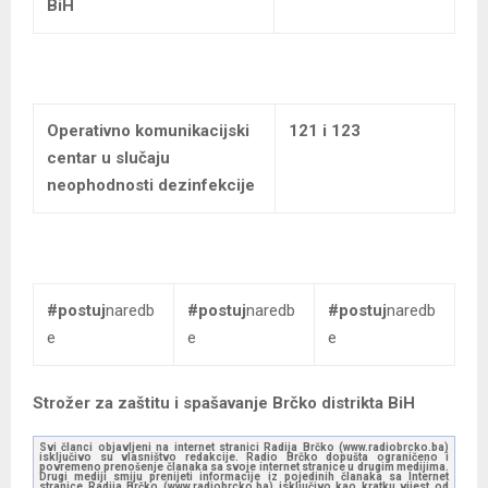
BiH
Operativno komunikacijski
121 i 123
centar u slučaju
neophodnosti dezinfekcije
#postuj
naredb
#postuj
naredb
#postuj
naredb
e
e
e
Strožer za zaštitu i spašavanje Brčko distrikta BiH
Svi članci objavljeni na internet stranici Radija Brčko (www.radiobrcko.ba)
isključivo su vlasništvo redakcije. Radio Brčko dopušta ograničeno i
povremeno prenošenje članaka sa svoje internet stranice u drugim medijima.
Drugi mediji smiju prenijeti informacije iz pojedinih članaka sa Internet
stranice Radija Brčko (www.radiobrcko.ba) isključivo kao kratku vijest od