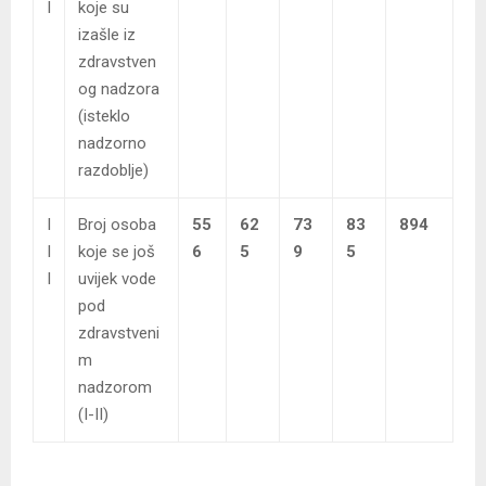
I
koje su
izašle iz
zdravstven
og nadzora
(isteklo
nadzorno
razdoblje)
I
Broj osoba
55
62
73
83
894
I
koje se još
6
5
9
5
I
uvijek vode
pod
zdravstveni
m
nadzorom
(I-II)