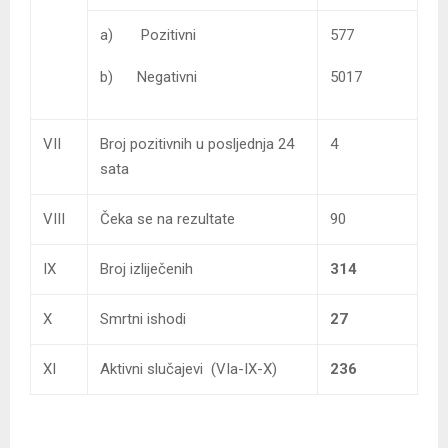
a) Pozitivni
577
b) Negativni
5017
VII
Broj pozitivnih u posljednja 24
4
sata
VIII
Čeka se na rezultate
90
IX
Broj izliječenih
314
X
Smrtni ishodi
27
XI
Aktivni slučajevi (VIa-IX-X)
236