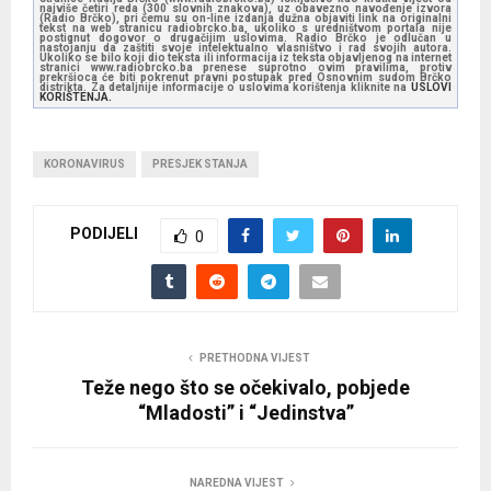
najviše četiri reda (300 slovnih znakova), uz obavezno navođenje izvora
(Radio Brčko), pri čemu su on-line izdanja dužna objaviti link na originalni
tekst na web stranicu radiobrcko.ba, ukoliko s uredništvom portala nije
postignut dogovor o drugačijim uslovima. Radio Brčko je odlučan u
nastojanju da zaštiti svoje intelektualno vlasništvo i rad svojih autora.
Ukoliko se bilo koji dio teksta ili informacija iz teksta objavljenog na internet
stranici www.radiobrcko.ba prenese suprotno ovim pravilima, protiv
prekršioca će biti pokrenut pravni postupak pred Osnovnim sudom Brčko
distrikta. Za detaljnije informacije o uslovima korištenja kliknite na
USLOVI
KORIŠTENJA.
KORONAVIRUS
PRESJEK STANJA
PODIJELI
0
PRETHODNA VIJEST
Teže nego što se očekivalo, pobjede
“Mladosti” i “Jedinstva”
NAREDNA VIJEST