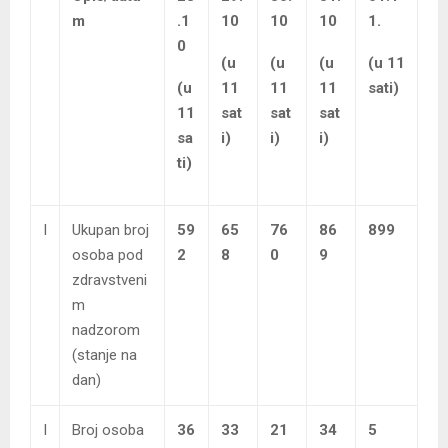
m
.1
10
10
10
1.
0
(u
(u
(u
(u 11
(u
11
11
11
sati)
11
sat
sat
sat
sa
i)
i)
i)
ti)
I
Ukupan broj
59
65
76
86
899
osoba pod
2
8
0
9
zdravstveni
m
nadzorom
(stanje na
dan)
I
Broj osoba
36
33
21
34
5