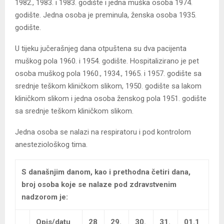
1982., 1983. i 1983. godište i jedna muška osoba 1974.
godište. Jedna osoba je preminula, ženska osoba 1935.
godište.
U tijeku jučerašnjeg dana otpuštena su dva pacijenta
muškog pola 1960. i 1954. godište. Hospitalizirano je pet
osoba muškog pola 1960., 1934., 1965. i 1957. godište sa
srednje teškom kliničkom slikom, 1950. godište sa lakom
kliničkom slikom i jedna osoba ženskog pola 1951. godište
sa srednje teškom kliničkom slikom.
Jedna osoba se nalazi na respiratoru i pod kontrolom
anesteziološkog tima.
S današnjim danom, kao i prethodna četiri dana,
broj osoba koje se nalaze pod zdravstvenim
nadzorom je:
Opis/datu
28
29.
30.
31.
01.1