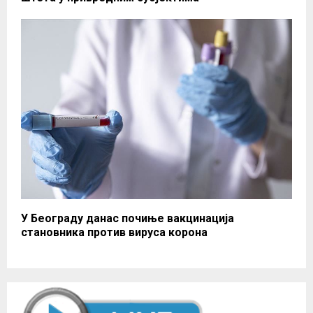
У Београду данас почиње вакцинација
становника против вируса корона