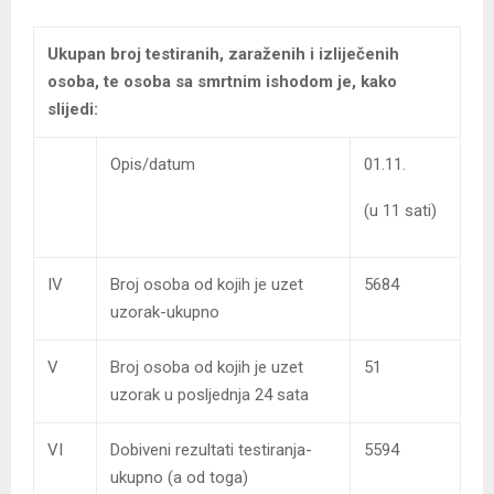
Ukupan broj testiranih, zaraženih i izliječenih
osoba, te osoba sa smrtnim ishodom je, kako
slijedi:
Opis/datum
01.11.
(u 11 sati)
IV
Broj osoba od kojih je uzet
5684
uzorak-ukupno
V
Broj osoba od kojih je uzet
51
uzorak u posljednja 24 sata
VI
Dobiveni rezultati testiranja-
5594
ukupno (a od toga)