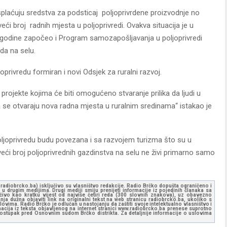
splaćuju sredstva za podsticaj poljoprivrdene proizvodnje no
ći broj radnih mjesta u poljoprivredi. Ovakva situacija je u
e godine započeo i Program samozapošljavanja u poljoprivredi
da na selu.
oprivredu formiran i novi Odsjek za ruralni razvoj.
projekte kojima će biti omogućeno stvaranje prilika da ljudi u
a se otvaraju nova radna mjesta u ruralnim sredinama“ istakao je
oljoprivredu budu povezana i sa razvojem turizma što su u
ći broj poljoprivrednih gazdinstva na selu ne živi primarno samo
ww.radiobrcko.ba) isključivo su vlasništvo redakcije. Radio Brčko dopušta ograničeno i
u drugim medijima. Drugi mediji smiju prenijeti informacije iz pojedinih članaka sa
učivo kao kratku vijest od najviše četiri reda (300 slovnih znakova), uz obavezno
ja dužna objaviti link na originalni tekst na web stranicu radiobrcko.ba, ukoliko s
ovima. Radio Brčko je odlučan u nastojanju da zaštiti svoje intelektualno vlasništvo i
ormacija iz teksta objavljenog na internet stranici www.radiobrcko.ba prenese suprotno
 postupak pred Osnovnim sudom Brčko distrikta. Za detaljnije informacije o uslovima