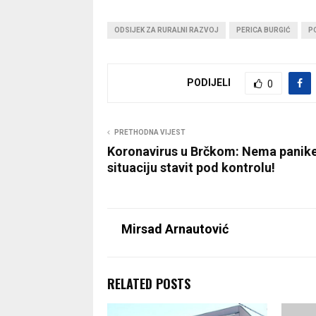
ODSIJEK ZA RURALNI RAZVOJ
PERICA BURGIĆ
P
PODIJELI
0
PRETHODNA VIJEST
Koronavirus u Brčkom: Nema panike,
situaciju stavit pod kontrolu!
Mirsad Arnautović
RELATED POSTS