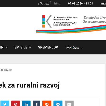
C
Brčko
07.08.2026. - 18:58
Imp
37.7
IN
EMISIJE
VREMEPLOV
˼
lni razvoj
k za ruralni razvoj