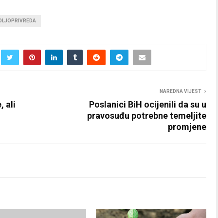
OLJOPRIVREDA
NAREDNA VIJEST
 ali
Poslanici BiH ocijenili da su u
pravosuđu potrebne temeljite
promjene