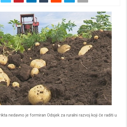
ikta nedavno je formiran Odsjek za ruralni razvoj koji će raditi u