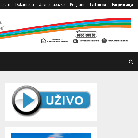
Latinica
Ћирилица
resum
Dokumenti
Javne nabavke
Program