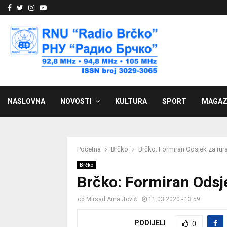
Facebook
Twitter
Instagram
Youtube
NASLOVNA
NOVOSTI
KULTURA
SPORT
MAGAZ
Početna
Brčko
Brčko: Formiran Odsjek za rura
Brčko
Brčko: Formiran Odsje
od
Mirsad Arnautović
11.03.2020 - 13:59
PODIJELI
0