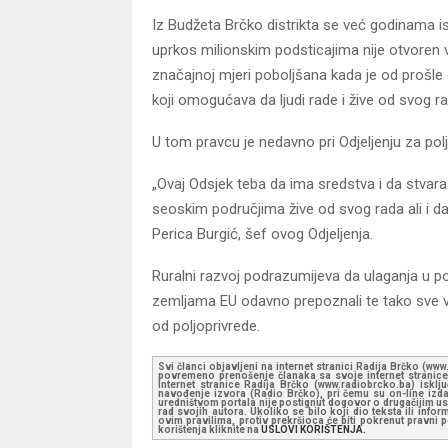
Iz Budžeta Brčko distrikta se već godinama i
uprkos milionskim podsticajima nije otvoren ve
značajnoj mjeri poboljšana kada je od prošl
koji omogućava da ljudi rade i žive od svog ra
U tom pravcu je nedavno pri Odjeljenju za polj
„Ovaj Odsjek teba da ima sredstva i da stvara 
seoskim područjima žive od svog rada ali i d
Perica Burgić, šef ovog Odjeljenja.
Ruralni razvoj podrazumijeva da ulaganja u p
zemljama EU odavno prepoznali te tako sve ve
od poljoprivrede.
Svi članci objavljeni na internet stranici Radija Brčko (w
povremeno prenošenje članaka sa svoje internet stranice 
Internet stranice Radija Brčko (www.radiobrcko.ba) isklj
navođenje izvora (Radio Brčko), pri čemu su on-line izdan
uredništvom portala nije postignut dogovor o drugačijim usl
rad svojih autora. Ukoliko se bilo koji dio teksta ili inf
ovim pravilima, protiv prekršioca će biti pokrenut pravni
korištenja kliknite na
USLOVI KORIŠTENJA.