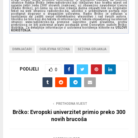
stranice Radija Brčko (www.radiobrcko.ba) isključivo kao kratku vijest od
najviše četiri reda (300 slovnih znakova), uz obavezno navođenje izvora
(Radio Brčko), pri čemu su on-line izdanja dužna objaviti link na originalni
tekst na web stranicu radiobrcko.ba, ukoliko s uredništvom portala nije
postignut dogovor o drugačijim uslovima. Radio Brčko je odlučan u
nastojanju da zaštiti svoje intelektualno vlasništvo i rad svojih autora.
Ukoliko se bilo koji dio teksta ili informacija iz teksta objavljenog na internet
stranici www.radiobrcko.ba prenese suprotno ovim pravilima, protiv
prekršioca će biti pokrenut pravni postupak pred Osnovnim sudom Brčko
distrikta. Za detaljnije informacije o uslovima korištenja kliknite na
USLOVI
KORIŠTENJA.
DIMNJAČARI
OGRJEVNA SEZONA
SEZONA GRIJANJA
PODIJELI
0
PRETHODNA VIJEST
Brčko: Evropski univerzitet primio preko 300
novih brucoša