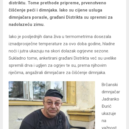
distriktu. Tome prethode pripreme, prvenstveno
čišćenje peći i dimnjaka. Iako su cijene usluga
dimnjačara porasle, građani Distrikta su spremni za
nadolazeću zimu.
Iako je posljednjih dana živa u termometrima dosezala
iznadprosječne temperature za ovo doba godine, hladne
noći i jutra ukazuju na skori dolazak ogrjevne sezone.
Sukladno tome, anketirani građani Distrikta već su uvelike
spremili drva i ugljen za ogrjev te su, prema njihovim
riječima, angažirali dimnjačare za čišćenje dimnjaka.
Brčanski
dimnjačar
Jadranko
Đurić
ukazuje
na
važnost