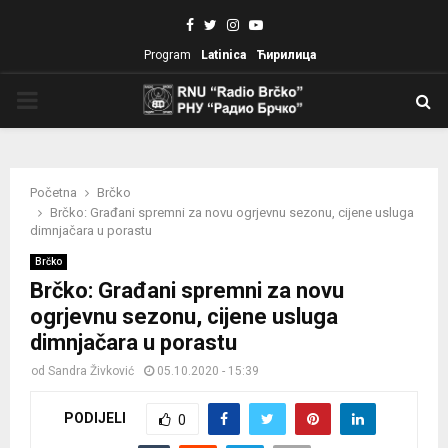
Facebook
Twitter
Instagram
Youtube
Program
Latinica
Ћирилица
PRIMARY
MENU
Početna
Brčko
Brčko: Građani spremni za novu ogrjevnu sezonu, cijene usluga
dimnjačara u porastu
Brčko
Brčko: Građani spremni za novu
ogrjevnu sezonu, cijene usluga
dimnjačara u porastu
od
Sandra Živković
05.10.2020 - 15:39
PODIJELI
0