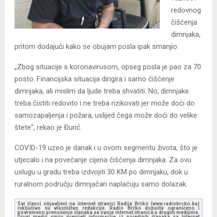
redovnog
čišćenja
dimnjaka,
pritom dodajući kako se obujam posla ipak smanjio.
„Zbog situacije s koronavirusom, opseg posla je pao za 70
posto. Financijska situacija dirigira i samo čišćenje
dimnjaka, ali mislim da ljude treba shvatiti. No, dimnjake
treba čistiti redovito i ne treba rizikovati jer može doći do
samozapaljenja i požara, uslijed čega može doći do velike
štete“, rekao je Đurić.
COVID-19 uzeo je danak i u ovom segmentu života, što je
utjecalo i na povećanje cijena čišćenja dimnjaka. Za ovu
uslugu u gradu treba izdvojiti 30 KM po dimnjaku, dok u
ruralnom području dimnjačari naplaćuju samo dolazak.
Svi članci objavljeni na internet stranici Radija Brčko (www.radiobrcko.ba)
isključivo su vlasništvo redakcije. Radio Brčko dopušta ograničeno i
povremeno prenošenje članaka sa svoje internet stranice u drugim medijima.
Drugi mediji smiju prenijeti informacije iz pojedinih članaka sa Internet