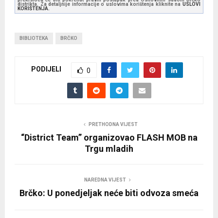
distrikta. Za detaljnije informacije o uslovima korištenja kliknite na
USLOVI
KORIŠTENJA.
BIBLIOTEKA
BRČKO
PODIJELI
0
PRETHODNA VIJEST
“District Team” organizovao FLASH MOB na
Trgu mladih
NAREDNA VIJEST
Brčko: U ponedjeljak neće biti odvoza smeća