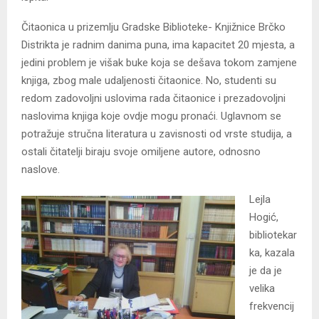
Čitaonica u prizemlju Gradske Biblioteke- Knjižnice Brčko
Distrikta je radnim danima puna, ima kapacitet 20 mjesta, a
jedini problem je višak buke koja se dešava tokom zamjene
knjiga, zbog male udaljenosti čitaonice. No, studenti su
redom zadovoljni uslovima rada čitaonice i prezadovoljni
naslovima knjiga koje ovdje mogu pronaći. Uglavnom se
potražuje stručna literatura u zavisnosti od vrste studija, a
ostali čitatelji biraju svoje omiljene autore, odnosno
naslove.
Lejla
Hogić,
bibliotekar
ka, kazala
je da je
velika
frekvencij