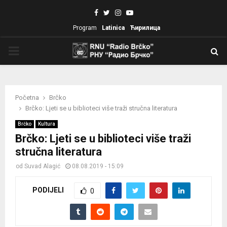
Facebook
Twitter
Instagram
Youtube
Program
Latinica
Ћирилица
PRIMARY
MENU
Početna
Brčko
Brčko: Ljeti se u biblioteci više traži stručna literatura
Brčko
Kultura
Brčko: Ljeti se u biblioteci više traži
stručna literatura
od
Suvad Alagić
08.08.2019 - 15:09
PODIJELI
0