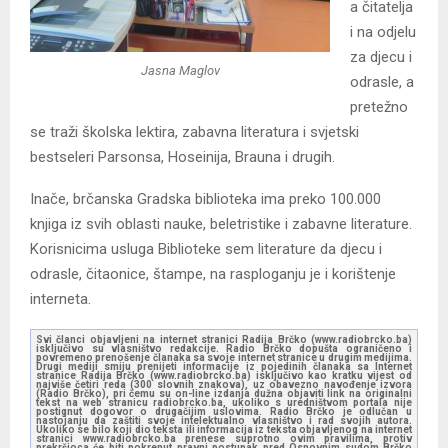
a čitatelja
i na odjelu
za djecu i
Jasna Maglov
odrasle, a
pretežno
se traži školska lektira, zabavna literatura i svjetski
bestseleri Parsonsa, Hoseinija, Brauna i drugih.
Inače, brčanska Gradska biblioteka ima preko 100.000
knjiga iz svih oblasti nauke, beletristike i zabavne literature.
Korisnicima usluga Biblioteke sem literature da djecu i
odrasle, čitaonice, štampe, na rasploganju je i korištenje
interneta.
Svi članci objavljeni na internet stranici Radija Brčko (www.radiobrcko.ba)
isključivo su vlasništvo redakcije. Radio Brčko dopušta ograničeno i
povremeno prenošenje članaka sa svoje internet stranice u drugim medijima.
Drugi mediji smiju prenijeti informacije iz pojedinih članaka sa Internet
stranice Radija Brčko (www.radiobrcko.ba) isključivo kao kratku vijest od
najviše četiri reda (300 slovnih znakova), uz obavezno navođenje izvora
(Radio Brčko), pri čemu su on-line izdanja dužna objaviti link na originalni
tekst na web stranicu radiobrcko.ba, ukoliko s uredništvom portala nije
postignut dogovor o drugačijim uslovima. Radio Brčko je odlučan u
nastojanju da zaštiti svoje intelektualno vlasništvo i rad svojih autora.
Ukoliko se bilo koji dio teksta ili informacija iz teksta objavljenog na internet
stranici www.radiobrcko.ba prenese suprotno ovim pravilima, protiv
prekršioca će biti pokrenut pravni postupak pred Osnovnim sudom Brčko