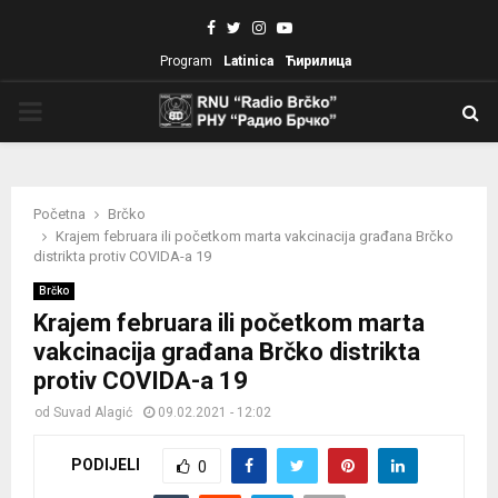
Facebook
Twitter
Instagram
Youtube
Program
Latinica
Ћирилица
PRIMARY
MENU
Početna
Brčko
Krajem februara ili početkom marta vakcinacija građana Brčko
distrikta protiv COVIDA-a 19
Brčko
Krajem februara ili početkom marta
vakcinacija građana Brčko distrikta
protiv COVIDA-a 19
od
Suvad Alagić
09.02.2021 - 12:02
PODIJELI
0