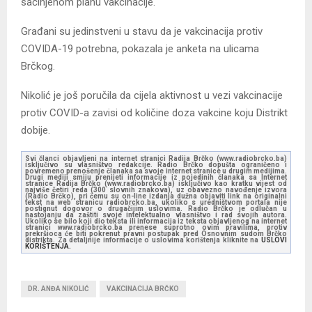
sačinjenom planu vakcinacije.
Građani su jedinstveni u stavu da je vakcinacija protiv
COVIDA-19 potrebna, pokazala je anketa na ulicama
Brčkog.
Nikolić je još poručila da cijela aktivnost u vezi vakcinacije
protiv COVID-a zavisi od količine doza vakcine koju Distrikt
dobije.
Svi članci objavljeni na internet stranici Radija Brčko (www.radiobrcko.ba)
isključivo su vlasništvo redakcije. Radio Brčko dopušta ograničeno i
povremeno prenošenje članaka sa svoje internet stranice u drugim medijima.
Drugi mediji smiju prenijeti informacije iz pojedinih članaka sa Internet
stranice Radija Brčko (www.radiobrcko.ba) isključivo kao kratku vijest od
najviše četiri reda (300 slovnih znakova), uz obavezno navođenje izvora
(Radio Brčko), pri čemu su on-line izdanja dužna objaviti link na originalni
tekst na web stranicu radiobrcko.ba, ukoliko s uredništvom portala nije
postignut dogovor o drugačijim uslovima. Radio Brčko je odlučan u
nastojanju da zaštiti svoje intelektualno vlasništvo i rad svojih autora.
Ukoliko se bilo koji dio teksta ili informacija iz teksta objavljenog na internet
stranici www.radiobrcko.ba prenese suprotno ovim pravilima, protiv
prekršioca će biti pokrenut pravni postupak pred Osnovnim sudom Brčko
distrikta. Za detaljnije informacije o uslovima korištenja kliknite na
USLOVI
KORIŠTENJA.
DR. ANĐA NIKOLIĆ
VAKCINACIJA BRČKO