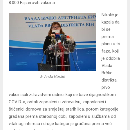
8.000 Fajzerovih vakcina.
Nikolić je
kazala da
bi se
prema
planu u tri
faze, koji
je odobila
Vlada
Brčko
dr. Anđa Nikolić
distrikta,
prvo
vakcinisali zdravstveni radnici koji se bave dijagnostikom
COVID-a, ostali zaposleni u zdravstvu, zaposlenici i
štićenici domova za smještaj starih lica, potom kategorije
građana prema starosnoj dobi, zaposleni u službama od
vitalnog interesa i druge kategorije građana prema već