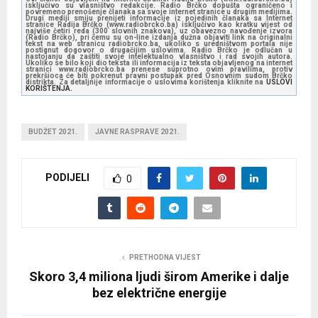
isključivo su vlasništvo redakcije. Radio Brčko dopušta ograničeno i
povremeno prenošenje članaka sa svoje internet stranice u drugim medijima.
Drugi mediji smiju prenijeti informacije iz pojedinih članaka sa Internet
stranice Radija Brčko (www.radiobrcko.ba) isključivo kao kratku vijest od
najviše četiri reda (300 slovnih znakova), uz obavezno navođenje izvora
(Radio Brčko), pri čemu su on-line izdanja dužna objaviti link na originalni
tekst na web stranicu radiobrcko.ba, ukoliko s uredništvom portala nije
postignut dogovor o drugačijim uslovima. Radio Brčko je odlučan u
nastojanju da zaštiti svoje intelektualno vlasništvo i rad svojih autora.
Ukoliko se bilo koji dio teksta ili informacija iz teksta objavljenog na internet
stranici www.radiobrcko.ba prenese suprotno ovim pravilima, protiv
prekršioca će biti pokrenut pravni postupak pred Osnovnim sudom Brčko
distrikta. Za detaljnije informacije o uslovima korištenja kliknite na
USLOVI
KORIŠTENJA.
BUDŽET 2021.
JAVNE RASPRAVE 2021.
PODIJELI
0
PRETHODNA VIJEST
Skoro 3,4 miliona ljudi širom Amerike i dalje
bez električne energije