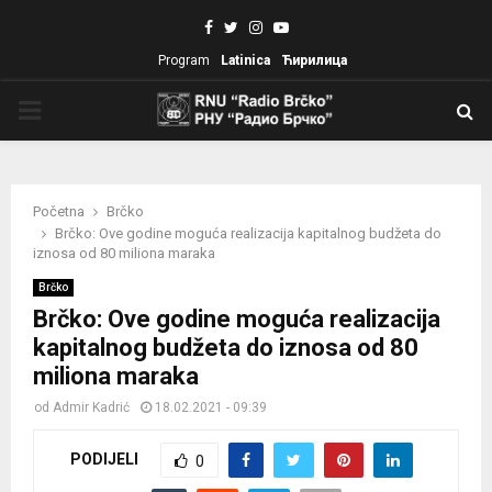
Facebook
Twitter
Instagram
Youtube
Program
Latinica
Ћирилица
PRIMARY
MENU
Početna
Brčko
Brčko: Ove godine moguća realizacija kapitalnog budžeta do
iznosa od 80 miliona maraka
Brčko
Brčko: Ove godine moguća realizacija
kapitalnog budžeta do iznosa od 80
miliona maraka
od
Admir Kadrić
18.02.2021 - 09:39
PODIJELI
0