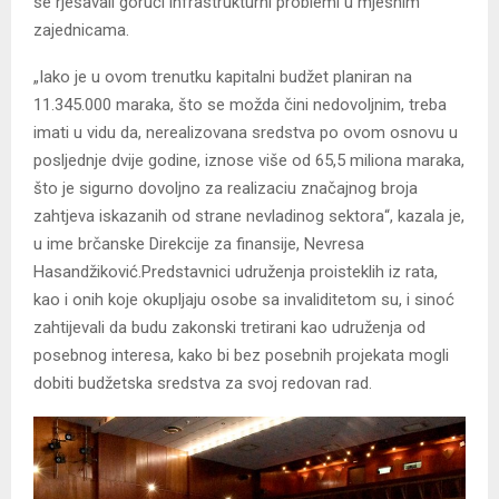
se rješavali gorući infrastrukturni problemi u mjesnim
zajednicama.
„Iako je u ovom trenutku kapitalni budžet planiran na
11.345.000 maraka, što se možda čini nedovoljnim, treba
imati u vidu da, nerealizovana sredstva po ovom osnovu u
posljednje dvije godine, iznose više od 65,5 miliona maraka,
što je sigurno dovoljno za realizaciu značajnog broja
zahtjeva iskazanih od strane nevladinog sektora“, kazala je,
u ime brčanske Direkcije za finansije, Nevresa
Hasandžiković.Predstavnici udruženja proisteklih iz rata,
kao i onih koje okupljaju osobe sa invaliditetom su, i sinoć
zahtijevali da budu zakonski tretirani kao udruženja od
posebnog interesa, kako bi bez posebnih projekata mogli
dobiti budžetska sredstva za svoj redovan rad.