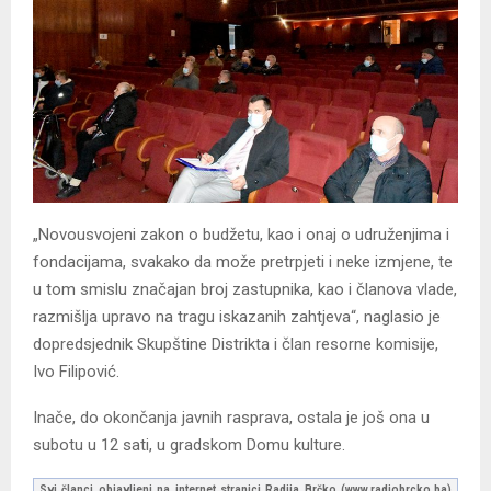
„Novousvojeni zakon o budžetu, kao i onaj o udruženjima i
fondacijama, svakako da može pretrpjeti i neke izmjene, te
u tom smislu značajan broj zastupnika, kao i članova vlade,
razmišlja upravo na tragu iskazanih zahtjeva“, naglasio je
dopredsjednik Skupštine Distrikta i član resorne komisije,
Ivo Filipović.
Inače, do okončanja javnih rasprava, ostala je još ona u
subotu u 12 sati, u gradskom Domu kulture.
Svi članci objavljeni na internet stranici Radija Brčko (www.radiobrcko.ba)