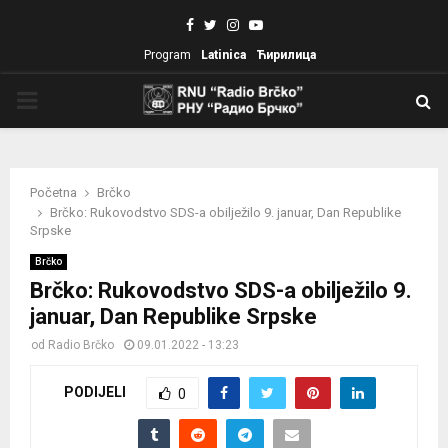
Facebook
Twitter
Instagram
Youtube
Program
Latinica
Ћирилица
PRIMARY
MENU
Početna
Brčko
Brčko: Rukovodstvo SDS-a obilježilo 9. januar, Dan Republike
Srpske
Brčko
Brčko: Rukovodstvo SDS-a obilježilo 9.
januar, Dan Republike Srpske
od
Radio Brčko
09.01.2022 - 13:23
PODIJELI
0