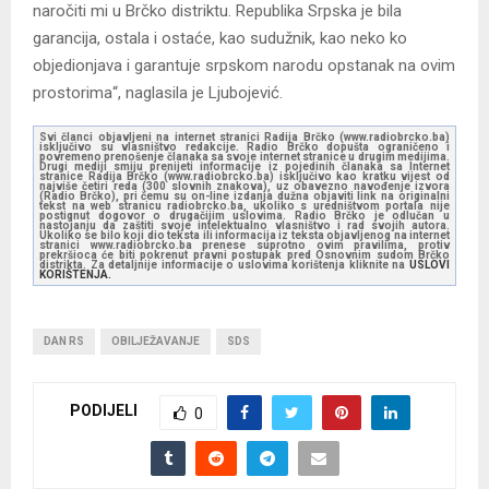
naročiti mi u Brčko distriktu. Republika Srpska je bila
garancija, ostala i ostaće, kao sudužnik, kao neko ko
objedionjava i garantuje srpskom narodu opstanak na ovim
prostorima“, naglasila je Ljubojević.
Svi članci objavljeni na internet stranici Radija Brčko (www.radiobrcko.ba)
isključivo su vlasništvo redakcije. Radio Brčko dopušta ograničeno i
povremeno prenošenje članaka sa svoje internet stranice u drugim medijima.
Drugi mediji smiju prenijeti informacije iz pojedinih članaka sa Internet
stranice Radija Brčko (www.radiobrcko.ba) isključivo kao kratku vijest od
najviše četiri reda (300 slovnih znakova), uz obavezno navođenje izvora
(Radio Brčko), pri čemu su on-line izdanja dužna objaviti link na originalni
tekst na web stranicu radiobrcko.ba, ukoliko s uredništvom portala nije
postignut dogovor o drugačijim uslovima. Radio Brčko je odlučan u
nastojanju da zaštiti svoje intelektualno vlasništvo i rad svojih autora.
Ukoliko se bilo koji dio teksta ili informacija iz teksta objavljenog na internet
stranici www.radiobrcko.ba prenese suprotno ovim pravilima, protiv
prekršioca će biti pokrenut pravni postupak pred Osnovnim sudom Brčko
distrikta. Za detaljnije informacije o uslovima korištenja kliknite na
USLOVI
KORIŠTENJA.
DAN RS
OBILJEŽAVANJE
SDS
PODIJELI
0