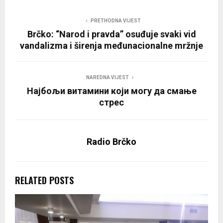
PRETHODNA VIJEST
Brčko: “Narod i pravda” osuđuje svaki vid
vandalizma i širenja međunacionalne mržnje
NAREDNA VIJEST
Најбољи витамини који могу да смање
стрес
Radio Brčko
RELATED POSTS