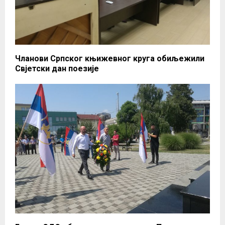
Чланови Српског књижевног круга обиљежили
Свјетски дан поезије