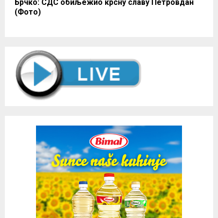
Брчко: СДС обиљежио крсну славу Петровдан
(Фото)