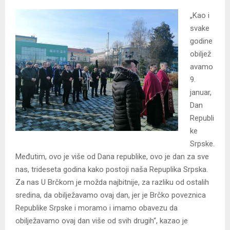
„Kao i
svake
godine
obiljež
avamo
9.
januar,
Dan
Republi
ke
Srpske.
Međutim, ovo je više od Dana republike, ovo je dan za sve
nas, trideseta godina kako postoji naša Repuplika Srpska.
Za nas U Brčkom je možda najbitnije, za razliku od ostalih
sredina, da obilježavamo ovaj dan, jer je Brčko poveznica
Republike Srpske i moramo i imamo obavezu da
obilježavamo ovaj dan više od svih drugih“, kazao je