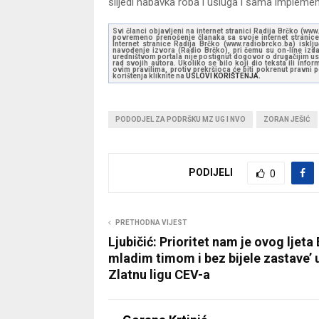
slijedi nabavka roba i usluga i sama implemen
Svi članci objavljeni na internet stranici Radija Brčko (w
povremeno prenošenje članaka sa svoje internet stranice 
Internet stranice Radija Brčko (www.radiobrcko.ba) isklj
navođenje izvora (Radio Brčko), pri čemu su on-line izdan
uredništvom portala nije postignut dogovor o drugačijim usl
rad svojih autora. Ukoliko se bilo koji dio teksta ili inf
ovim pravilima, protiv prekršioca će biti pokrenut pravni
korištenja kliknite na
USLOVI KORIŠTENJA.
PODODJEL ZA PODRŠKU MZ UG I NVO
ZORAN JEŠIĆ
PODIJELI
0
PRETHODNA VIJEST
Ljubičić: Prioritet nam je ovog ljeta 
mladim timom i bez bijele zastave’ 
Zlatnu ligu CEV-a