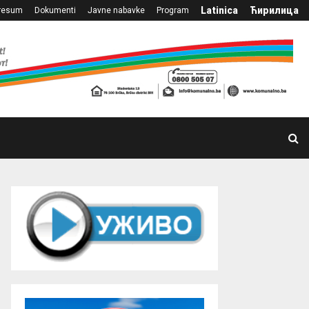
Latinica
Ћирилица
resum
Dokumenti
Javne nabavke
Program