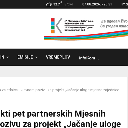
C
Brčko
07.08.2026. - 20:31
Imp
32.7
IN
EMISIJE
VREMEPLOV
˼
ih zajednica u Javnom pozivu za projekt „Jačanje uloge mjesne zajednice
kti pet partnerskih Mjesnih
ozivu za projekt „Jačanje uloge