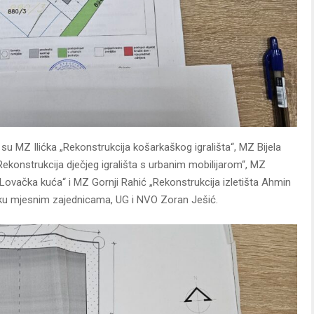
i su MZ Ilićka „Rekonstrukcija košarkaškog igrališta“, MZ Bijela
„Rekonstrukcija dječjeg igrališta s urbanim mobilijarom“, MZ
a Lovačka kuća“ i MZ Gornji Rahić „Rekonstrukcija izletišta Ahmin
ršku mjesnim zajednicama, UG i NVO Zoran Ješić.