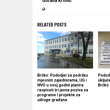
Gorana Krtinić
RELATED POSTS
Brčko: Pododjel za podršku
Pododj
mjesnim zajednicama, UG i
uključ
NVO u ovoj godini planira
Brčko 
raspisati tri javna poziva za
programe i projekte za
udruge građana