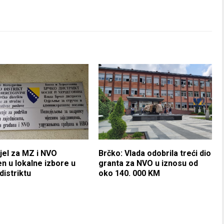
el za MZ i NVO
Brčko: Vlada odobrila treći dio
en u lokalne izbore u
granta za NVO u iznosu od
distriktu
oko 140. 000 KM