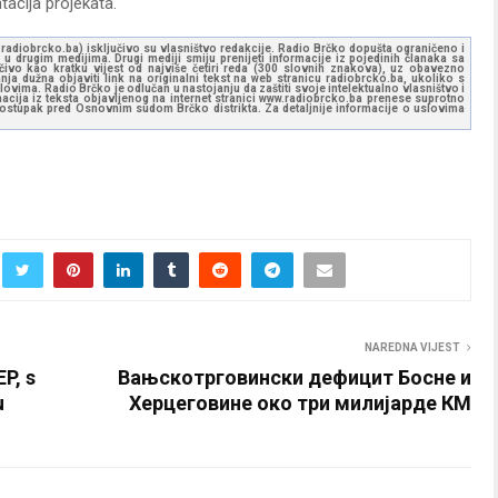
tacija projekata.
ww.radiobrcko.ba) isključivo su vlasništvo redakcije. Radio Brčko dopušta ograničeno i
u drugim medijima. Drugi mediji smiju prenijeti informacije iz pojedinih članaka sa
učivo kao kratku vijest od najviše četiri reda (300 slovnih znakova), uz obavezno
ja dužna objaviti link na originalni tekst na web stranicu radiobrcko.ba, ukoliko s
ovima. Radio Brčko je odlučan u nastojanju da zaštiti svoje intelektualno vlasništvo i
ormacija iz teksta objavljenog na internet stranici www.radiobrcko.ba prenese suprotno
 postupak pred Osnovnim sudom Brčko distrikta. Za detaljnije informacije o uslovima
NAREDNA VIJEST
EP, s
Вањскотрговински дефицит Босне и
u
Херцеговине око три милијарде КМ