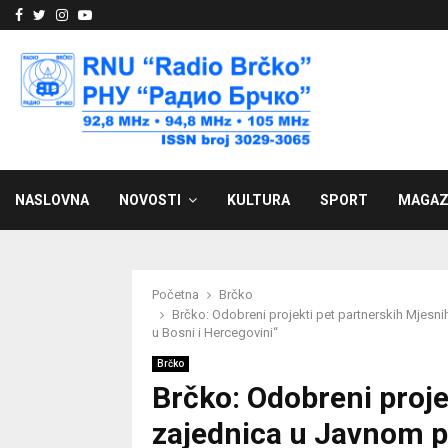
Facebook
Twitter
Instagram
Youtube
NASLOVNA
NOVOSTI
KULTURA
SPORT
MAGAZ
Početna
Brčko
Brčko: Odobreni projekti pet partnerskih Mjesn
u Bosni i Hercegovini“
Brčko
Brčko: Odobreni proje
zajednica u Javnom p