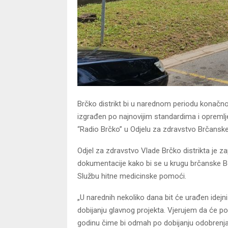
Brčko distrikt bi u narednom periodu konačno 
izgrađen po najnovijim standardima i opreml
“Radio Brčko” u Odjelu za zdravstvo Brčanske V
Odjel za zdravstvo Vlade Brčko distrikta je z
dokumentacije kako bi se u krugu brčanske Bol
Službu hitne medicinske pomoći.
„U narednih nekoliko dana bit će urađen idejn
dobijanju glavnog projekta. Vjerujem da će p
godinu čime bi odmah po dobijanju odobrenja 