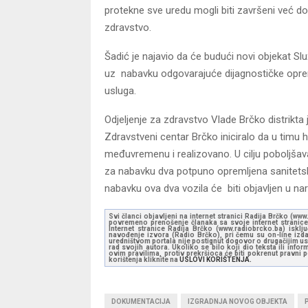
protekne sve uredu mogli biti završeni već do
zdravstvo.
Šadić je najavio da će budući novi objekat S
uz nabavku odgovarajuće dijagnostičke opreme
usluga.
Odjeljenje za zdravstvo Vlade Brčko distrikta
Zdravstveni centar Brčko iniciralo da u timu hi
međuvremenu i realizovano. U cilju poboljšava
za nabavku dva potpuno opremljena sanitets
nabavku ova dva vozila će biti objavljen u na
Svi članci objavljeni na internet stranici Radija Brčko (w
povremeno prenošenje članaka sa svoje internet stranice 
Internet stranice Radija Brčko (www.radiobrcko.ba) isklj
navođenje izvora (Radio Brčko), pri čemu su on-line izdan
uredništvom portala nije postignut dogovor o drugačijim usl
rad svojih autora. Ukoliko se bilo koji dio teksta ili inf
ovim pravilima, protiv prekršioca će biti pokrenut pravni
korištenja kliknite na
USLOVI KORIŠTENJA.
DOKUMENTACIJA
IZGRADNJA NOVOG OBJEKTA