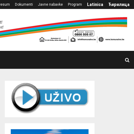
Latinica
Ћирилица
resum
Dokumenti
Javne nabavke
Program