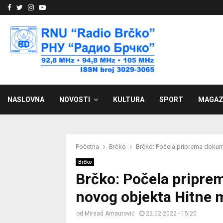
Facebook
Twitter
Instagram
Youtube
NASLOVNA
NOVOSTI
KULTURA
SPORT
MAGAZ
Početna
Brčko
Brčko: Počela priprema dokum
Brčko
Brčko: Počela pripre
novog objekta Hitne 
od
Mirsad Arnautović
22.02.2022 - 15:20