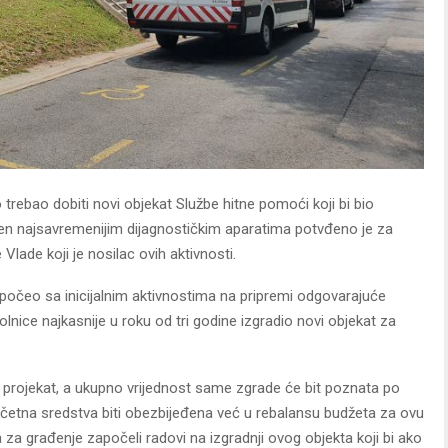
trebao dobiti novi objekat Službe hitne pomoći koji bi bio
jen najsavremenijim dijagnostičkim aparatima potvđeno je za
lade koji je nosilac ovih aktivnosti.
apočeo sa inicijalnim aktivnostima na pripremi odgovarajuće
nice najkasnije u roku od tri godine izgradio novi objekat za
i projekat, a ukupno vrijednost same zgrade će bit poznata po
očetna sredstva biti obezbijeđena već u rebalansu budžeta za ovu
za građenje započeli radovi na izgradnji ovog objekta koji bi ako