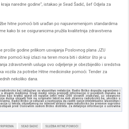
 kraja naredne godine“, istakao je Sead Šadić, šef Odjela za
lužbe hitne pomoći biti urađan po najsavremenijom standardima
 kako bi se osiguranicima pružila kvalitetnija zdravstvena
 je prošle godine prilikom usvajanja Poslovnog plana JZU
tne pomoći koji izlazi na teren mora biti i doktor što je u
nja zdravstvenih usluga ovo odjeljenje je obezbijedilo i sredstva
ka vozila za potrebe Hitne medicinske pomoći. Tender za
rednih nekoliko dana.
ww.radiobrcko.ba) isključivo su vlasništvo redakcije. Radio Brčko dopušta ograničeno i
u drugim medijima. Drugi mediji smiju prenijeti informacije iz pojedinih članaka sa
učivo kao kratku vijest od najviše četiri reda (300 slovnih znakova), uz obavezno
ja dužna objaviti link na originalni tekst na web stranicu radiobrcko.ba, ukoliko s
ovima. Radio Brčko je odlučan u nastojanju da zaštiti svoje intelektualno vlasništvo i
ormacija iz teksta objavljenog na internet stranici www.radiobrcko.ba prenese suprotno
 postupak pred Osnovnim sudom Brčko distrikta. Za detaljnije informacije o uslovima
PRIPREMA
SEAD ŠADIĆ
SLUŽBA HITNE POMOĆI