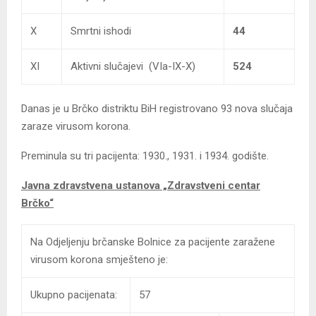
X
Smrtni ishodi
44
XI
Aktivni slučajevi (VIa-IX-X)
524
Danas je u Brčko distriktu BiH registrovano 93 nova slučaja
zaraze virusom korona.
Preminula su tri pacijenta: 1930., 1931. i 1934. godište.
Javna zdravstvena ustanova
„Zdravstveni centar
Brčko“
Na Odjeljenju brčanske Bolnice za pacijente zaražene
virusom korona smješteno je:
Ukupno pacijenata:
57