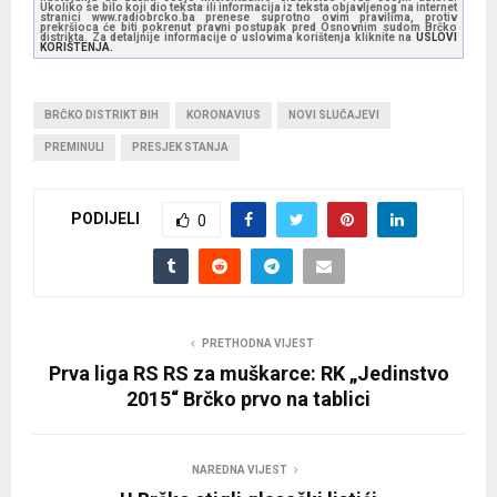
Ukoliko se bilo koji dio teksta ili informacija iz teksta objavljenog na internet
stranici www.radiobrcko.ba prenese suprotno ovim pravilima, protiv
prekršioca će biti pokrenut pravni postupak pred Osnovnim sudom Brčko
distrikta. Za detaljnije informacije o uslovima korištenja kliknite na
USLOVI
KORIŠTENJA.
BRČKO DISTRIKT BIH
KORONAVIUS
NOVI SLUČAJEVI
PREMINULI
PRESJEK STANJA
PODIJELI
0
PRETHODNA VIJEST
Prva liga RS RS za muškarce: RK „Jedinstvo
2015“ Brčko prvo na tablici
NAREDNA VIJEST