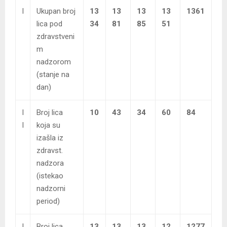
I
Ukupan broj
13
13
13
13
1361
lica pod
34
81
85
51
zdravstveni
m
nadzorom
(stanje na
dan)
I
Broj lica
10
43
34
60
84
I
koja su
izašla iz
zdravst.
nadzora
(istekao
nadzorni
period)
I
Broj lica
13
13
13
12
1277