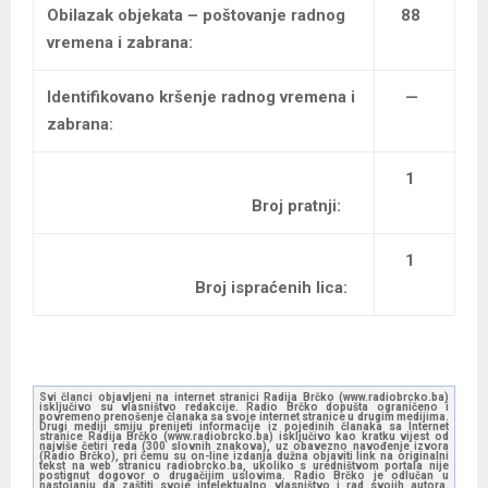
Obilazak objekata – poštovanje radnog
88
vremena i zabrana:
Identifikovano kršenje radnog vremena i
—
zabrana:
1
Broj pratnji:
1
Broj ispraćenih lica:
Svi članci objavljeni na internet stranici Radija Brčko (www.radiobrcko.ba)
isključivo su vlasništvo redakcije. Radio Brčko dopušta ograničeno i
povremeno prenošenje članaka sa svoje internet stranice u drugim medijima.
Drugi mediji smiju prenijeti informacije iz pojedinih članaka sa Internet
stranice Radija Brčko (www.radiobrcko.ba) isključivo kao kratku vijest od
najviše četiri reda (300 slovnih znakova), uz obavezno navođenje izvora
(Radio Brčko), pri čemu su on-line izdanja dužna objaviti link na originalni
tekst na web stranicu radiobrcko.ba, ukoliko s uredništvom portala nije
postignut dogovor o drugačijim uslovima. Radio Brčko je odlučan u
nastojanju da zaštiti svoje intelektualno vlasništvo i rad svojih autora.