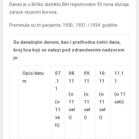
Danas je u Brčko distriktu BiH registrovano 93 nova slučaja
zaraze virusom korona.
Preminula su tri pacijenta: 1930., 1931. i 1934. godište.
Sa današnjim danom, kao i prethodna četiri dana,
broj lica koji se nalazi pod zdravstvenim nadzorom
je:
Opis/datu
07
08.
09.
10.
11.1
m
.1
11
11
11
1.
1
(u
(u
(u
(u 11
(u
11
11
11
sati)
11
sat
sat
sat
sa
i)
i)
i)
ti)