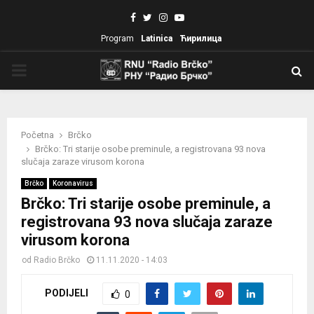
Facebook
Twitter
Instagram
Youtube
Program
Latinica
Ћирилица
PRIMARY
MENU
Početna
Brčko
Brčko: Tri starije osobe preminule, a registrovana 93 nova
slučaja zaraze virusom korona
Brčko
Koronavirus
Brčko: Tri starije osobe preminule, a
registrovana 93 nova slučaja zaraze
virusom korona
od
Radio Brčko
11.11.2020 - 14:03
PODIJELI
0