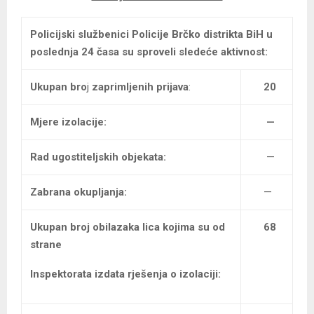
Policijski službenici Policije Brčko distrikta BiH
u
poslednja 24 časa su sproveli sledeće aktivnost:
Ukupan bro
j
zaprimljenih prijava
:
20
Mjere izolacije:
—
Rad ugostiteljskih objekata:
—
Zabrana okupljanja:
—
Ukupan broj
obilazaka lica kojima su od
68
strane
Inspektorata izdata rješenja o izolaciji: