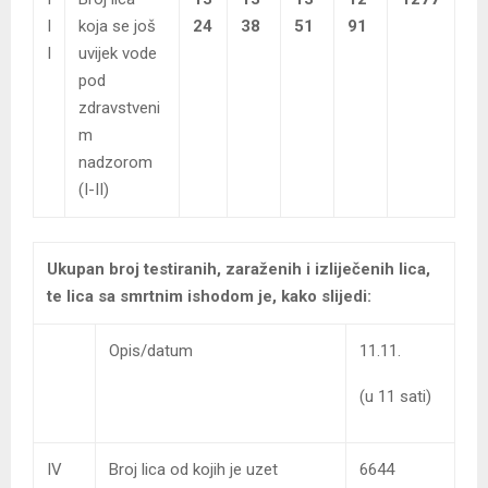
I
koja se još
24
38
51
91
I
uvijek vode
pod
zdravstveni
m
nadzorom
(I-II)
Ukupan broj testiranih, zaraženih i izliječenih lica,
te lica sa smrtnim ishodom je, kako slijedi:
Opis/datum
11.11.
(u 11 sati)
IV
Broj lica od kojih je uzet
6644