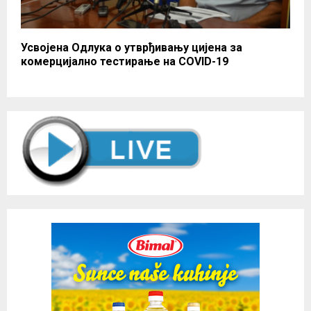
Усвојена Одлука о утврђивању цијена за
комерцијално тестирање на COVID-19