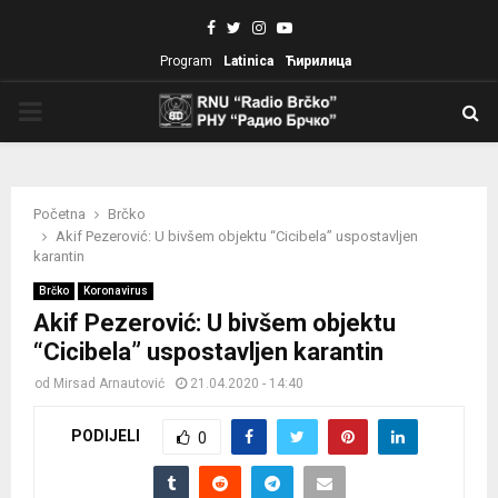
Facebook
Twitter
Instagram
Youtube
Program
Latinica
Ћирилица
PRIMARY
MENU
Početna
Brčko
Akif Pezerović: U bivšem objektu “Cicibela” uspostavljen
karantin
Brčko
Koronavirus
Akif Pezerović: U bivšem objektu
“Cicibela” uspostavljen karantin
od
Mirsad Arnautović
21.04.2020 - 14:40
PODIJELI
0