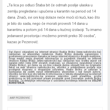
„Ta lica po odluci Štaba bit će odmah poslije ulaska u
zemlju pregledana i upućena u karantin na period od 14
dana. Znači, svi oni koji dolaze neće moći ići kući, kao što
je bilo do sada, nego će morati provesti 14 dana u
karantinu a potom još 14 dana u kućnoj izolaciji. Tu imamo
jedanaest prostorija i možemo primiti preko 30 osoba“,
kazao je Pezerović.
Svi članci objavljeni na internet stranici Radija Brčko (www.radiobrcko.ba)
isključivo su vlasništvo redakcije. Radio Brčko dopušta ograničeno i
povremeno prenošenje članaka sa svoje internet stranice u drugim medijima.
Drugi mediji smiju prenijeti informacije iz pojedinih članaka sa Internet
stranice Radija Brčko (www.radiobrcko.ba) isključivo kao kratku vijest od
najviše četiri reda (300 slovnih znakova), uz obavezno navođenje izvora
(Radio Brčko), pri čemu su on-line izdanja dužna objaviti link na originalni
tekst na web stranicu radiobrcko.ba, ukoliko s uredništvom portala nije
postignut dogovor o drugačijim uslovima. Radio Brčko je odlučan u
nastojanju da zaštiti svoje intelektualno vlasništvo i rad svojih autora.
Ukoliko se bilo koji dio teksta ili informacija iz teksta objavljenog na internet
stranici www.radiobrcko.ba prenese suprotno ovim pravilima, protiv
prekršioca će biti pokrenut pravni postupak pred Osnovnim sudom Brčko
distrikta. Za detaljnije informacije o uslovima korištenja kliknite na
USLOVI
KORIŠTENJA.
AKIF PEZEROVIĆ