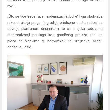
30 dana te bi puštanje u rad trebalo biti u ugovorenom
roku.
„Što se tiče treće faze modernizacije „Luke“ koja obuhvaća
rekonstrukciju pruge i izgradnju pristupne ceste, radovi se
odvijaju planiranom dinamikom, te su u tijeku radovi na
automatizaciji parkinga kod graničnog prelaza, radi se
ploča na šipovima te nadvožnjak na Bijeljinskoj cesti“,
dodao je Josić.