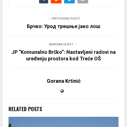
PRETHODNA VIJEST
Брчко: Урод трешње јако лош
NAREDNA VIJEST
JP “Komunalno Brčko”: Nastavljeni radovi na
uređenju prostora kod Treće OŠ
Gorana Krtinić
RELATED POSTS