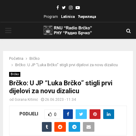
Facebook
Twitter
Instagram
Youtube
Program
Latinica
Ћирилица
PRIMARY
MENU
Početna
Brčko
Brčko: U JP “Luka Brčko” stigli prvi dijelovi za novu dizalicu
Brčko
Brčko: U JP “Luka Brčko” stigli prvi
dijelovi za novu dizalicu
od
Gorana Krtinić
26.06.2023 - 11:34
PODIJELI
0