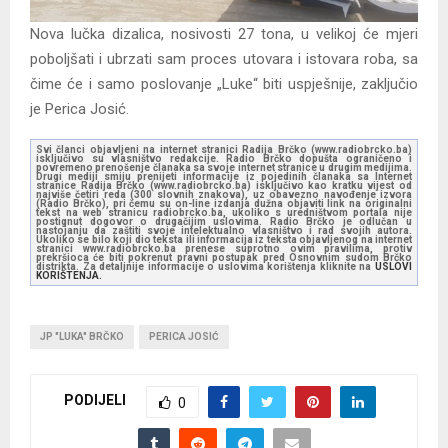
Nova lučka dizalica, nosivosti 27 tona, u velikoj će mjeri
poboljšati i ubrzati sam proces utovara i istovara roba, sa
čime će i samo poslovanje „Luke“ biti uspješnije, zaključio
je Perica Josić.
Svi članci objavljeni na internet stranici Radija Brčko (www.radiobrcko.ba)
isključivo su vlasništvo redakcije. Radio Brčko dopušta ograničeno i
povremeno prenošenje članaka sa svoje internet stranice u drugim medijima.
Drugi mediji smiju prenijeti informacije iz pojedinih članaka sa Internet
stranice Radija Brčko (www.radiobrcko.ba) isključivo kao kratku vijest od
najviše četiri reda (300 slovnih znakova), uz obavezno navođenje izvora
(Radio Brčko), pri čemu su on-line izdanja dužna objaviti link na originalni
tekst na web stranicu radiobrcko.ba, ukoliko s uredništvom portala nije
postignut dogovor o drugačijim uslovima. Radio Brčko je odlučan u
nastojanju da zaštiti svoje intelektualno vlasništvo i rad svojih autora.
Ukoliko se bilo koji dio teksta ili informacija iz teksta objavljenog na internet
stranici www.radiobrcko.ba prenese suprotno ovim pravilima, protiv
prekršioca će biti pokrenut pravni postupak pred Osnovnim sudom Brčko
distrikta. Za detaljnije informacije o uslovima korištenja kliknite na
USLOVI
KORIŠTENJA.
JP "LUKA" BRČKO
PERICA JOSIĆ
PODIJELI
0