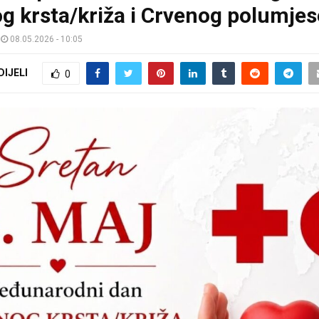
g krsta/križa i Crvenog polumje
08.05.2026 - 10:05
DIJELI
0