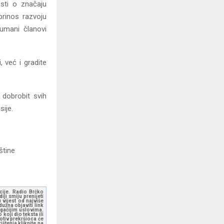
esti o značaju
prinos razvoju
humani članovi
 već i gradite
 dobrobit svih
ije.
ine
kcije. Radio Brčko
ji smiju prenijeti
 vijest od najviše
užna objaviti link
ugačijim uslovima.
koji dio teksta ili
otiv prekršioca će
štenja kliknite na