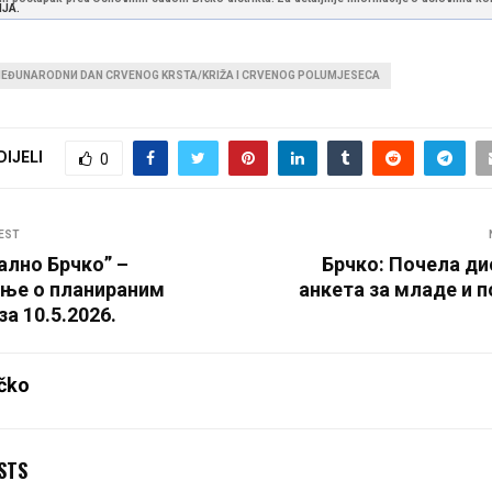
NJA.
EĐUNARODNИ DAN CRVENOG KRSTA/KRIŽA I CRVENOG POLUMJESECА
DIJELI
0
EST
ално Брчко” –
Брчко: Почела ди
ње о планираним
анкета за младе и 
а 10.5.2026.
čko
STS