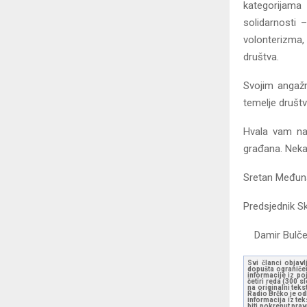
kategorijama 
solidarnosti 
volonterizma,
društva.
Svojim angažm
temelje društ
Hvala vam na 
građana. Neka
Sretan Međuna
Predsje
Damir
Svi članci objavl
dopušta ograničen
informacije iz po
četiri reda (300 
na originalni tek
Radio Brčko je odl
informacija iz te
biti pokrenut pra