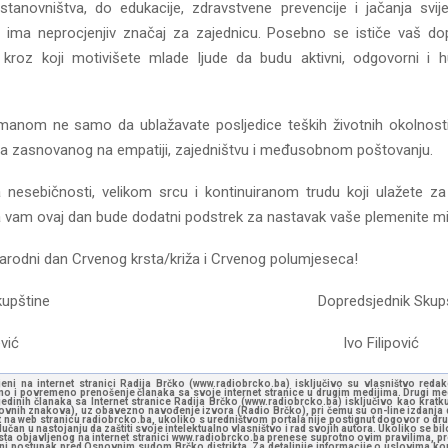
stanovništva, do edukacije, zdravstvene prevencije i jačanja svij
– ima neprocjenjiv značaj za zajednicu. Posebno se ističe vaš do
 kroz koji motivišete mlade ljude da budu aktivni, odgovorni i 
anom ne samo da ublažavate posljedice teških životnih okolnosti,
va zasnovanog na empatiji, zajedništvu i međusobnom poštovanju.
nesebičnosti, velikom srcu i kontinuiranom trudu koji ulažete za
 vam ovaj dan bude dodatni podstrek za nastavak vaše plemenite mis
rodni dan Crvenog krsta/križa i Crvenog polumjeseca!
dnik Skupštine Dopredsjednik Skupšt
 Bulčević Ivo Filipović
jeni na internet stranici Radija Brčko (www.radiobrcko.ba) isključivo su vlasništvo reda
o i povremeno prenošenje članaka sa svoje internet stranice u drugim medijima. Drugi medi
jedinih članaka sa Internet stranice Radija Brčko (www.radiobrcko.ba) isključivo kao kratku
slovnih znakova), uz obavezno navođenje izvora (Radio Brčko), pri čemu su on-line izdanja d
st na web stranicu radiobrcko.ba, ukoliko s uredništvom portala nije postignut dogovor o dr
učan u nastojanju da zaštiti svoje intelektualno vlasništvo i rad svojih autora. Ukoliko se bilo 
ksta objavljenog na internet stranici www.radiobrcko.ba prenese suprotno ovim pravilima, pr
vni postupak pred Osnovnim sudom Brčko distrikta. Za detaljnije informacije o uslovima kori