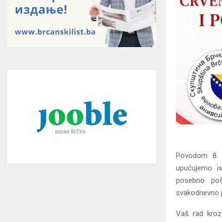
Povodom 8. 
upućujemo is
posebno poš
svakodnevno p
Vaš rad kroz