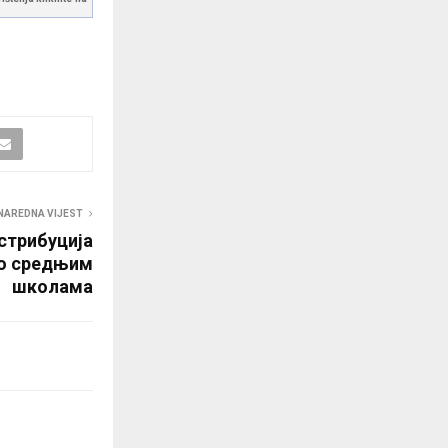
NAREDNA VIJEST
стрибуција
по средњим
школама