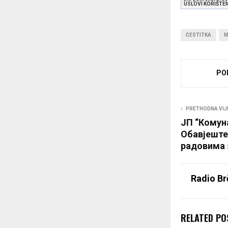
USLOVI KORIŠTE
ČESTITKA
M
PO
PRETHODNA VIJ
ЈП “Комун
Обавјеште
радовима з
Radio Br
RELATED PO