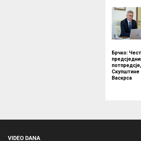
Брчко: Чес
предсједни
потпредсје
Скупштине
Васкрса
VIDEO DANA