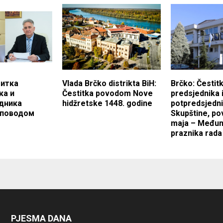
титка
Vlada Brčko distrikta BiH:
Brčko: Čestit
ка и
Čestitka povodom Nove
predsjednika 
дника
hidžretske 1448. godine
potpredsjedn
 поводом
Skupštine, p
maja – Među
praznika rada
PJESMA DANA