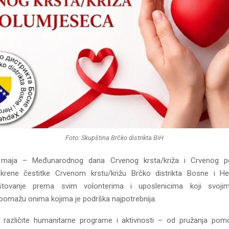
Foto: Skupština Brčko distrikta BiH
maja – Međunarodnog dana Crvenog krsta/križa i Crvenog p
krene čestitke Crvenom krstu/križu Brčko distrikta Bosne i He
tovanje prema svim volonterima i uposlenicima koji svojim
omažu onima kojima je podrška najpotrebnija.
 različite humanitarne programe i aktivnosti – od pružanja pom