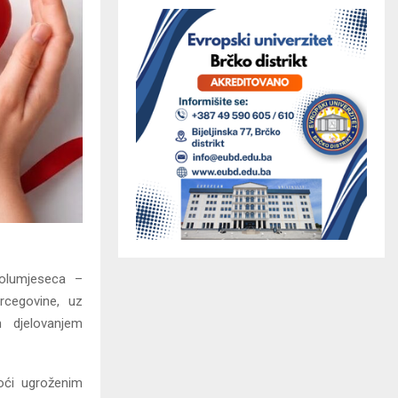
olumjeseca –
rcegovine, uz
 djelovanjem
oći ugroženim