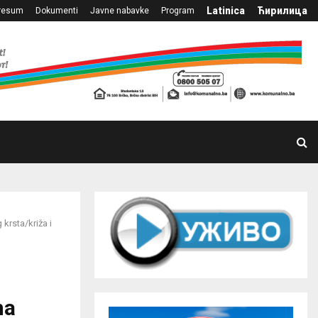
Latinica
Ћирилица
resum
Dokumenti
Javne nabavke
Program
rsta/križa i
na