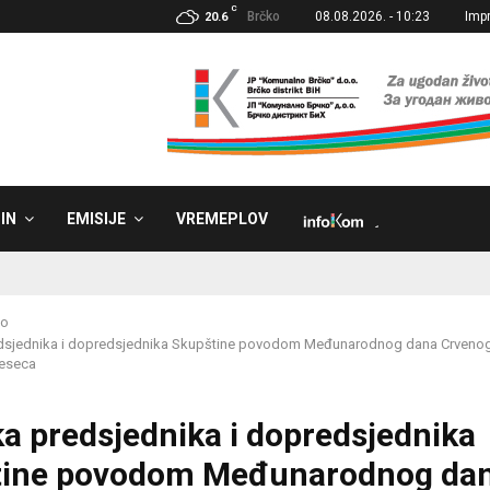
C
Brčko
08.08.2026. - 10:23
Imp
20.6
IN
EMISIJE
VREMEPLOV
˼
ko
edsjednika i dopredsjednika Skupštine povodom Međunarodnog dana Crvenog k
eseca
ka predsjednika i dopredsjednika
tine povodom Međunarodnog da