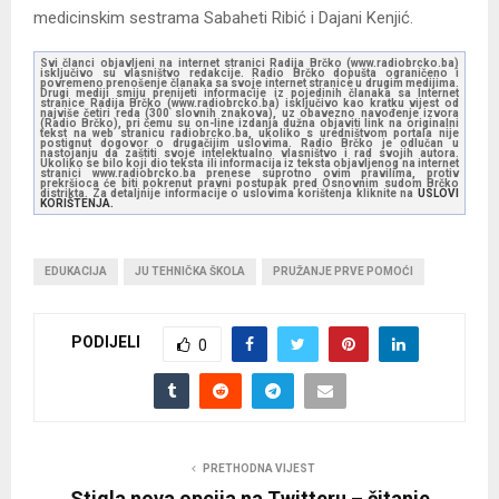
medicinskim sestrama Sabaheti Ribić i Dajani Kenjić.
Svi članci objavljeni na internet stranici Radija Brčko (www.radiobrcko.ba)
isključivo su vlasništvo redakcije. Radio Brčko dopušta ograničeno i
povremeno prenošenje članaka sa svoje internet stranice u drugim medijima.
Drugi mediji smiju prenijeti informacije iz pojedinih članaka sa Internet
stranice Radija Brčko (www.radiobrcko.ba) isključivo kao kratku vijest od
najviše četiri reda (300 slovnih znakova), uz obavezno navođenje izvora
(Radio Brčko), pri čemu su on-line izdanja dužna objaviti link na originalni
tekst na web stranicu radiobrcko.ba, ukoliko s uredništvom portala nije
postignut dogovor o drugačijim uslovima. Radio Brčko je odlučan u
nastojanju da zaštiti svoje intelektualno vlasništvo i rad svojih autora.
Ukoliko se bilo koji dio teksta ili informacija iz teksta objavljenog na internet
stranici www.radiobrcko.ba prenese suprotno ovim pravilima, protiv
prekršioca će biti pokrenut pravni postupak pred Osnovnim sudom Brčko
distrikta. Za detaljnije informacije o uslovima korištenja kliknite na
USLOVI
KORIŠTENJA.
EDUKACIJA
JU TEHNIČKA ŠKOLA
PRUŽANJE PRVE POMOĆI
PODIJELI
0
PRETHODNA VIJEST
Stigla nova opcija na Twitteru – čitanje