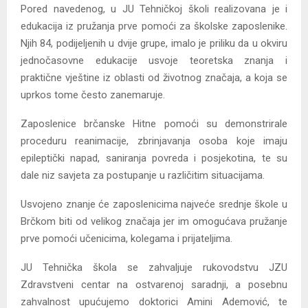
Pored navedenog, u JU Tehničkoj školi realizovana je i
edukacija iz pružanja prve pomoći za školske zaposlenike.
Njih 84, podijeljenih u dvije grupe, imalo je priliku da u okviru
jednočasovne edukacije usvoje teoretska znanja i
praktične vještine iz oblasti od životnog značaja, a koja se
uprkos tome često zanemaruje.
Zaposlenice brčanske Hitne pomoći su demonstrirale
proceduru reanimacije, zbrinjavanja osoba koje imaju
epileptički napad, saniranja povreda i posjekotina, te su
dale niz savjeta za postupanje u različitim situacijama.
Usvojeno znanje će zaposlenicima najveće srednje škole u
Brčkom biti od velikog značaja jer im omogućava pružanje
prve pomoći učenicima, kolegama i prijateljima.
JU Tehnička škola se zahvaljuje rukovodstvu JZU
Zdravstveni centar na ostvarenoj saradnji, a posebnu
zahvalnost upućujemo doktorici Amini Ademović, te