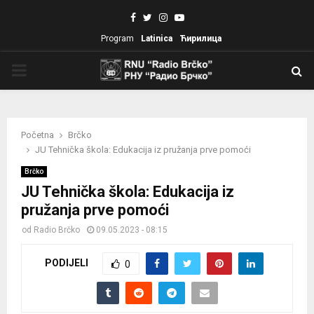
Facebook
Twitter
Instagram
Youtube
Program
Latinica
Ћирилица
PRIMARY
MENU
Početna
Brčko
JU Tehnička škola: Edukacija iz pružanja prve pomoći
Brčko
JU Tehnička škola: Edukacija iz
pružanja prve pomoći
od
Radio Brčko
09.05.2023 - 08:15
PODIJELI
0