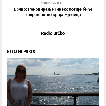
NAREDNA VIJEST
Брчко: Реновирање Гинекологије биће
завршено до краја мјесеца
Radio Brčko
RELATED POSTS