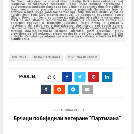
Svi članci objavljeni na internet stranici Radija Brčko (www.radiobrcko.ba)
isključivo su vlasništvo redakcije. Radio Brčko dopušta ograničeno i
povremeno prenošenje članaka sa svoje internet stranice u drugim medijima.
Drugi mediji smiju prenijeti informacije iz pojedinih članaka sa Internet
stranice Radija Brčko (www.radiobrcko.ba) isključivo kao kratku vijest od
najviše četiri reda (300 slovnih znakova), uz obavezno navođenje izvora
(Radio Brčko), pri čemu su on-line izdanja dužna objaviti link na originalni
tekst na web stranicu radiobrcko.ba, ukoliko s uredništvom portala nije
postignut dogovor o drugačijim uslovima. Radio Brčko je odlučan u
nastojanju da zaštiti svoje intelektualno vlasništvo i rad svojih autora.
Ukoliko se bilo koji dio teksta ili informacija iz teksta objavljenog na internet
stranici www.radiobrcko.ba prenese suprotno ovim pravilima, protiv
prekršioca će biti pokrenut pravni postupak pred Osnovnim sudom Brčko
distrikta. Za detaljnije informacije o uslovima korištenja kliknite na
USLOVI
KORIŠTENJA.
KOLUMNA
NEDA KOZOMARA
ŽENE ZNAJU ZAŠTO
PODIJELI
0
PRETHODNA VIJEST
Брчаци побиједили ветеране “Партизана”