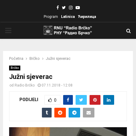
Facebook
Twitter
Instagram
Youtube
Program
Latinica
Ћирилица
PRIMARY
MENU
Početna
Brčko
Južni sjeverac
Brčko
Južni sjeverac
od
Radio Brčko
07.11.2018 - 12:08
PODIJELI
0