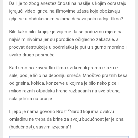
Da li je to zbog anestezičnosti na nasilje s kojim odrastaju
igrajući video igrice, na filmovime užasa koje obožavaju
gdje se u obdukcionim salama dešava pola radnje filma?
Bilo kako bilo, krajnje je vrijeme da se poduzmu mjere na
najvišim nivoima jer su porodice očigledno zakazale, a
procvat destrukcije u podmlatku je put u sigurno moralno i
svako drugo posrnuće.
Kad smo po završetku filma svi krenuli prema izlazu iz
sale, pod je ličio na deponiju smeća. Mnoštvo praznih kesa
od grisina, kokica, konzerve u kojima je bilo neko piće i
milion raznih otpadaka hrane razbacanih na sve strane,
sala je ličila na oranje.
Lijepo je nama govorio Broz: “Narod koji ima ovakvu
omladinu ne treba da brine za svoju budućnost jer je ona
(budućnost), sasvim izvjesna”!