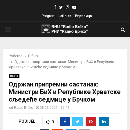
Facebook
Twitter
Instagram
Youtube
Program
Latinica
Ћирилица
PRIMARY
MENU
Početna
Brčko
Одржан припремни састанак: Министри БиХ и Републике
Хрватске сљедеће седмице у Брчком
Brčko
Одржан припремни састанак:
Министри БиХ и Републике Хрватске
сљедеће седмице у Брчком
od
Radio Brčko
08.06.2021 - 15:42
PODIJELI
0