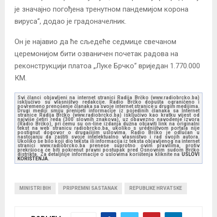
је значајно погођена тренутном пандемијом корона
вируса“, додао је градоначелник.
Он је најавио да ће сљедеће седмице свечаном
церемонијом бити озваничен почетак радова на
реконструкцији платоа „Луке Брчко“ вриједан 1.770.000
КМ.
Svi članci objavljeni na internet stranici Radija Brčko (www.radiobrcko.ba)
isključivo su vlasništvo redakcije. Radio Brčko dopušta ograničeno i
povremeno prenošenje članaka sa svoje internet stranice u drugim medijima.
Drugi mediji smiju prenijeti informacije iz pojedinih članaka sa Internet
stranice Radija Brčko (www.radiobrcko.ba) isključivo kao kratku vijest od
najviše četiri reda (300 slovnih znakova), uz obavezno navođenje izvora
(Radio Brčko), pri čemu su on-line izdanja dužna objaviti link na originalni
tekst na web stranicu radiobrcko.ba, ukoliko s uredništvom portala nije
postignut dogovor o drugačijim uslovima. Radio Brčko je odlučan u
nastojanju da zaštiti svoje intelektualno vlasništvo i rad svojih autora.
Ukoliko se bilo koji dio teksta ili informacija iz teksta objavljenog na internet
stranici www.radiobrcko.ba prenese suprotno ovim pravilima, protiv
prekršioca će biti pokrenut pravni postupak pred Osnovnim sudom Brčko
distrikta. Za detaljnije informacije o uslovima korištenja kliknite na
USLOVI
KORIŠTENJA.
MINISTRI BIH
PRIPREMNI SASTANAK
REPUBLIKE HRVATSKE