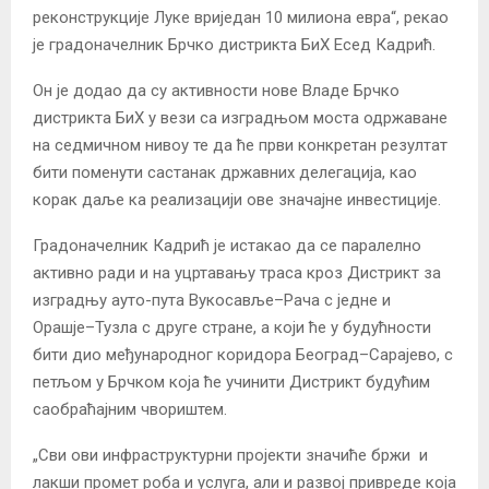
реконструкције Луке вриједан 10 милиона евра“, рекао
је градоначелник Брчко дистрикта БиХ Есед Кадрић.
Он је додао да су активности нове Владе Брчко
дистрикта БиХ у вези са изградњом моста одржаване
на седмичном нивоу те да ће први конкретан резултат
бити поменути састанак државних делегација, као
корак даље ка реализацији ове значајне инвестиције.
Градоначелник Кадрић је истакао да се паралелно
активно ради и на уцртавању траса кроз Дистрикт за
изградњу ауто-пута Вукосавље–Рача с једне и
Орашје–Тузла с друге стране, а који ће у будућности
бити дио међународног коридора Београд–Сарајево, с
петљом у Брчком која ће учинити Дистрикт будућим
саобраћајним чвориштем.
„Сви ови инфраструктурни пројекти значиће бржи и
лакши промет роба и услуга, али и развој привреде која