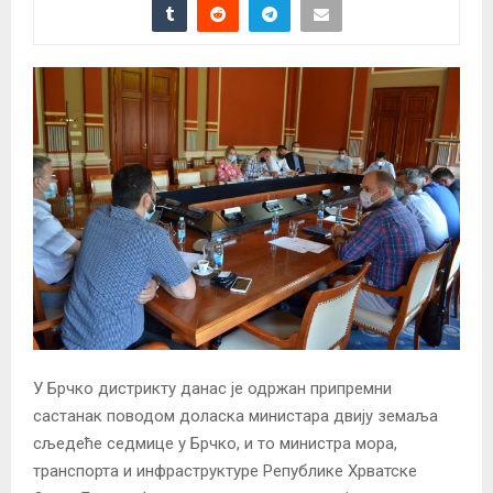
У Брчко дистрикту данас је одржан припремни
састанак поводом доласка министара двију земаља
сљедеће седмице у Брчко, и то министра мора,
транспорта и инфраструктуре Републике Хрватске