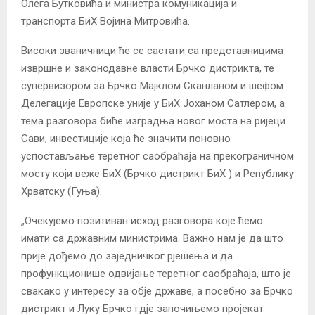
Олега Бутковића и министра комуникација и
транспорта БиХ Војина Митровића.
Високи званичници ће се састати са представницима
извршне и законодавне власти Брчко дистрикта, те
супервизором за Брчко Мајклом Сканланом и шефом
Делегације Европске уније у БиХ Јоханом Сатлером, а
тема разговора биће изградња новог моста на ријеци
Сави, инвестиције која ће значити поновно
успостављање теретног саобраћаја на прекограничном
мосту који веже БиХ (Брчко дистрикт БиХ ) и Републику
Хрватску (Гуња).
„Очекујемо позитиван исход разговора које ћемо
имати са државним министрима. Важно нам је да што
прије дођемо до заједничког рјешења и да
профункционише одвијање теретног саобраћаја, што је
свакако у интересу за обје државе, а посебно за Брчко
дистрикт и Луку Брчко гдје започињемо пројекат