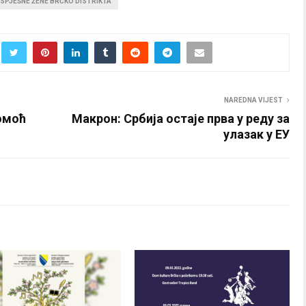
SPJEŠNE ŽENE BRČKO DISTRIKTA
NAREDNA VIJEST
омоћ
Макрон: Србија остаје прва у реду за
улазак у ЕУ