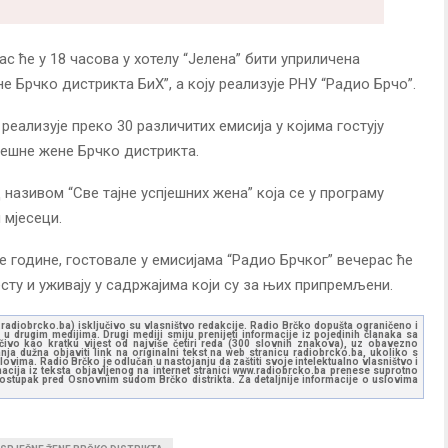
 ће у 18 часова у хотелу “Јелена” бити уприличена
 Брчко дистрикта БиХ”, а коју реализује РНУ “Радио Брчо”.
реализује преко 30 различитих емисија у којима гостују
пјешне жене Брчко дистрикта.
називом “Све тајне успјешних жена” која се у програму
 мјесеци.
е године, гостовале у емисијама “Радио Брчког” вечерас ће
есту и уживају у садржајима који су за њих припремљени.
ww.radiobrcko.ba) isključivo su vlasništvo redakcije. Radio Brčko dopušta ograničeno i
u drugim medijima. Drugi mediji smiju prenijeti informacije iz pojedinih članaka sa
učivo kao kratku vijest od najviše četiri reda (300 slovnih znakova), uz obavezno
ja dužna objaviti link na originalni tekst na web stranicu radiobrcko.ba, ukoliko s
ovima. Radio Brčko je odlučan u nastojanju da zaštiti svoje intelektualno vlasništvo i
ormacija iz teksta objavljenog na internet stranici www.radiobrcko.ba prenese suprotno
 postupak pred Osnovnim sudom Brčko distrikta. Za detaljnije informacije o uslovima