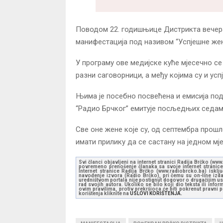
Поводом 22. годишњице Дистрикта вечерас
манифестација под називом “Успјешне жене
У програму ове медијске куће мјесечно се 
разни саговорници, а међу којима су и ус
Њима је посебно посвећена и емисија под 
“Радио Брчког” емитује посљедњих седам
Све оне жене које су, од септембра прошл
имати прилику да се састану на једном мј
Svi članci objavljeni na internet stranici Radija Brčko (w
povremeno prenošenje članaka sa svoje internet stranice 
Internet stranice Radija Brčko (www.radiobrcko.ba) isklj
navođenje izvora (Radio Brčko), pri čemu su on-line izdan
uredništvom portala nije postignut dogovor o drugačijim usl
rad svojih autora. Ukoliko se bilo koji dio teksta ili inf
ovim pravilima, protiv prekršioca će biti pokrenut pravni
korištenja kliknite na
USLOVI KORIŠTENJA.