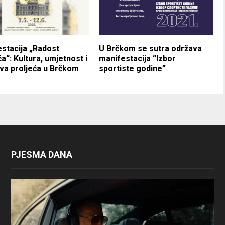
stacija „Radost
U Brčkom se sutra održava
ća“: Kultura, umjetnost i
manifestacija “Izbor
va proljeća u Brčkom
sportiste godine”
PJESMA DANA