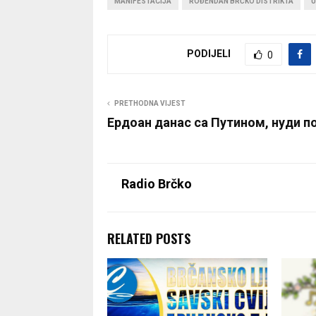
MANIFESTACIJA
ROĐENDAN BRČKO DISTRIKTA
U
PODIJELI
0
PRETHODNA VIJEST
Ердоан данас са Путином, нуди п
Radio Brčko
RELATED POSTS