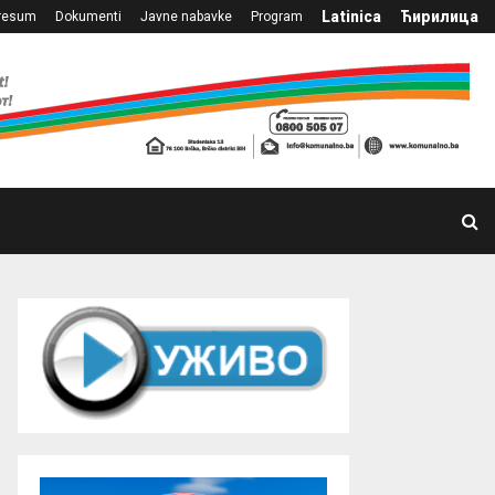
Latinica
Ћирилица
resum
Dokumenti
Javne nabavke
Program