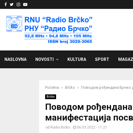
Facebook
Twitter
Instagram
Youtube
NASLOVNA
NOVOSTI
KULTURA
SPORT
MAGAZ
Početna
Brčko
Поводом рођендана Брчко д
Brčko
Поводом рођендана 
манифестација пос
od
Radio Brčko
06.03.2022 - 11:21