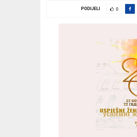
PODIJELI
0