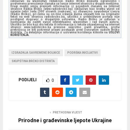
isključivo su vlasništvo redakcije. Radio Brčko dopušta ograničeno i
povremeno prenošenje članaka sa svoje internet stranice u drugim medijima.
Drugi mediji smiju prenijeti informacije iz pojedinih članaka sa Internet
stranice Radija Brčko (www.radiobrcko.ba) isključivo kao kratku vijest od
najviše četiri reda (300 slovnih znakova), uz obavezno navođenje izvora
(Radio Brčko), pri čemu su on-line izdanja dužna objaviti link na originalni
tekst na web stranicu radiobrcko.ba, ukoliko s uredništvom portala nije
postignut dogovor o drugačijim uslovima. Radio Brčko je odlučan u
nastojanju da zaštiti svoje intelektualno vlasništvo i rad svojih autora.
Ukoliko se bilo koji dio teksta ili informacija iz teksta objavljenog na internet
stranici www.radiobrcko.ba prenese suprotno ovim pravilima, protiv
prekršioca će biti pokrenut pravni postupak pred Osnovnim sudom Brčko
distrikta. Za detaljnije informacije o uslovima korištenja kliknite na
USLOVI
KORIŠTENJA.
IZGRADNJA SAVREMENE BOLNICE
PODRŠKA INICIJATIVI
SKUPŠTINA BRČKO DISTRIKTA
PODIJELI
0
PRETHODNA VIJEST
Prirodne i građevinske ljepote Ukrajine