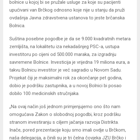
bolnice u kojoj bi se pružale usluge za koje su pacijenti
upućivani van Brčkog odnosno koje nije u stanju da pruži
ovdašnja Javna zdravstvena ustanova to jeste brčanska
Bolnica.
Suština posebne pogodbe je da se 9.000 kvadratnih metara
zemljišta, na lokalitetu iza nekadašnjeg PSC-a, ustupa
investitoru po cijeni od 500.000 maraka, za izgradnju
savremene Bolnice. Investicija je vrijedna 19 miliona eura, a
takvu Bolnicu investitor je već sagradio u Novom Sadu.
Projekat čiji je maksimalni rok za okončanje pet godina,
dobio je podršku zastupnika, a u novoj Bolnici bi posao
dobilo 100 medicinskih stručnjaka.
„Na ovaj način još jednom primjenjujemo ono što nam
omogućava Zakon o slobodnoj pogodbi, kroz podršku
stranom investiranju s ciljem jačanja razvoja Distrikta.
Inače, pored prezentacije koju smo imali ovdje u Brčkom,
naša delegacija, a činili su je tri čelna čovjeka JZU Brčko i