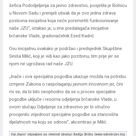
šefica Pododjeljenja za javno zdravstvo, posjetila je Bolnicu
u Novom Sadu i prenijeli utisak da je ovo jedna zdrava
poslovna inicijativa koja neće poremetiti funkcionisanje
naše JZU“, istakao je, u ime predalagača inicijative
brčanske Vlade, gradonačelnik Esed Kadrić.
Ovu inicijativu svakako je podržao i predsjednik Skupštine
Siniša Milić, koji je vidi kao jako pozitivnu, tim prije jer se
njom ne ugrožava rad naše JZU.
„Inače i ova specijalna pogodba ukazuje možda na potrebu
izmjene Zakona o raspolaganju javnom imovinom jer, čini
mi se, da bi bilo neophodno da se u proces specijalne
pogodbe uključe i resorna odjeljenja brčanske Vlade, u
ovom slučaju Odjeljenje za zdravstvo jer bi stručno
procijenilo vrijednost specijalne pogodbe sa stanovišta
dijelatnosti na koju se odnosi“, akcentirao je Milić.
Svi članci objavljeni na internet stranici Radija Brčko (www.radiobrcko.ba)