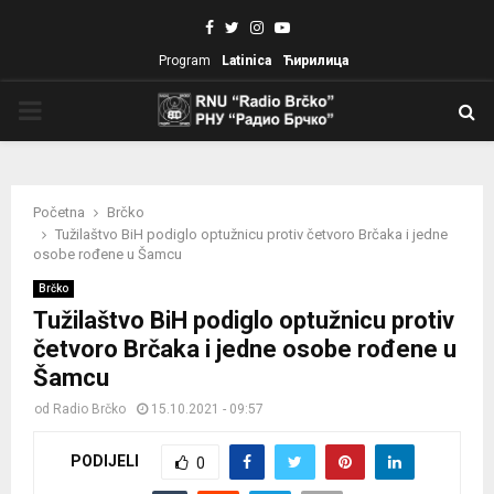
Facebook
Twitter
Instagram
Youtube
Program
Latinica
Ћирилица
PRIMARY
MENU
Početna
Brčko
Tužilaštvo BiH podiglo optužnicu protiv četvoro Brčaka i jedne
osobe rođene u Šamcu
Brčko
Tužilaštvo BiH podiglo optužnicu protiv
četvoro Brčaka i jedne osobe rođene u
Šamcu
od
Radio Brčko
15.10.2021 - 09:57
PODIJELI
0