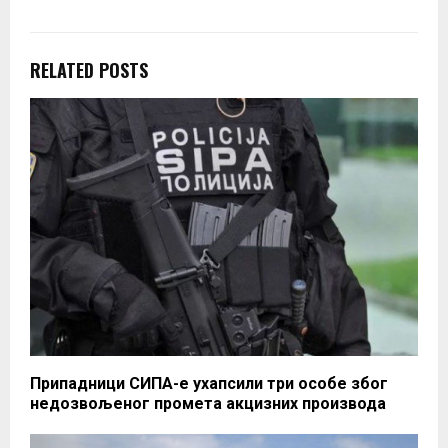
RELATED POSTS
Припадници СИПА-е ухапсили три особе због
недозвољеног промета акцизних производа