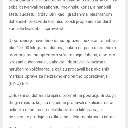
sebe ostvarivali nezakonitu imovinsku korist, a nanosili
štetu budžetu i državi BiH, kao i građanima, plasmanom
duhanskih proizvoda koji nisu prošli propisani standard
kontrole kvaliteta i ispravnosti.
U optužnici je navedeno da su optuženi nezakonito pribavili
oko 15.000 kilograma duhana, nakon čega su u posebnim
prostorijama sa opremom vršili rezanje duhana, a potom
izrezani duhan vagali, pakovali i dostavljali kupcima u
naručenim količinama, a koji su prodavali bez akciznih
markica Uprave za neizravno-indirektno oporezivanje
(UINO) BiH.
Optuženi su duhan stavljali u promet na području Brčkog i
drugih mjesta, koji su najčešće prodavali u količinama od
nekoliko desetina do nekoliko stotina kilograma, a
nezakonite prodaje su otkrivene i dokumentirane u istrazi.