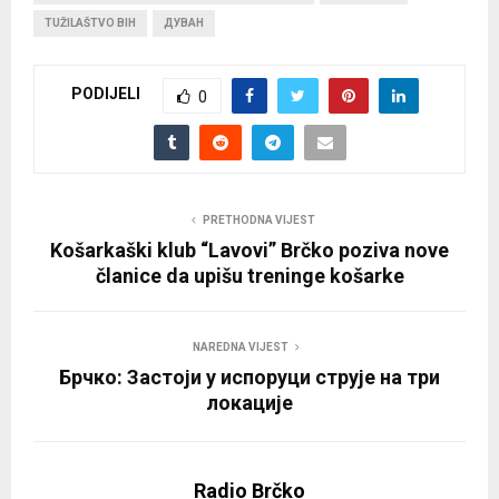
TUŽILAŠTVO BIH
ДУВАН
PODIJELI
0
PRETHODNA VIJEST
Košarkaški klub “Lavovi” Brčko poziva nove
članice da upišu treninge košarke
NAREDNA VIJEST
Брчко: Застоји у испоруци струје на три
локације
Radio Brčko