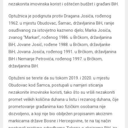
nezakonita imovinska korist i oštećen budžet i građani BiH.
Optužnica je podignuta protiv Dragana Josića, rođenog
1962. u mjestu Obudovac, Šamac, državljanina BiH, ranije
osuđivanog za istovjetno kazneno djelo; Marka Josića,
zvanog “Markan”, rođenog 1986. u Brčkom, državljanina
BiH; Jovane Josić, rođene 1988. u Brčkom, državljanke
BiH; Jovana Josića, rođenog 1991. u Brčkom, državljanina
BiH i Nemanje Petrovića, rođenog 1997. u Brčkom,
državljanina BiH.
Optuženi se terete da su tokom 2019. i 2020. u mjestu
Obudovac kod Šamca, postupali u namjeri sticanja
nezakonite imovinske koristi, tako što su vršili nezakoniti
promet velikih količina duhana u listu i rezanog duhana, čije
prometovanje građanima kao fizičkim osobama nije
dozvoljeno, a koji nije bio obilježen propisanim akciznim
markicama države Bosne i Hercegovine, te na taj način
postupali protivno odredbama Zakona o akcizama BiH, za