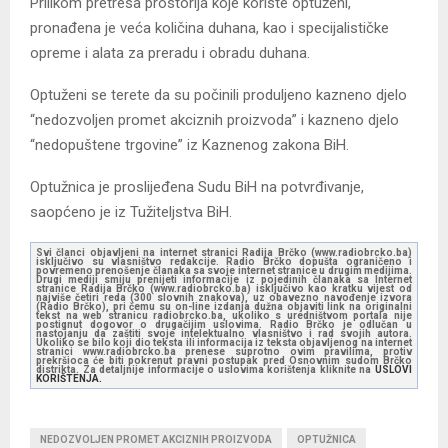
Prilikom pretresa prostorija koje koriste optuženi,
pronađena je veća količina duhana, kao i specijalističke
opreme i alata za preradu i obradu duhana.
Optuženi se terete da su počinili produljeno kazneno djelo
“nedozvoljen promet akciznih proizvoda” i kazneno djelo
“nedopuštene trgovine” iz Kaznenog zakona BiH.
Optužnica je proslijeđena Sudu BiH na potvrđivanje,
saopćeno je iz Tužiteljstva BiH.
Svi članci objavljeni na internet stranici Radija Brčko (www.radiobrcko.ba)
isključivo su vlasništvo redakcije. Radio Brčko dopušta ograničeno i
povremeno prenošenje članaka sa svoje internet stranice u drugim medijima.
Drugi mediji smiju prenijeti informacije iz pojedinih članaka sa Internet
stranice Radija Brčko (www.radiobrcko.ba) isključivo kao kratku vijest od
najviše četiri reda (300 slovnih znakova), uz obavezno navođenje izvora
(Radio Brčko), pri čemu su on-line izdanja dužna objaviti link na originalni
tekst na web stranicu radiobrcko.ba, ukoliko s uredništvom portala nije
postignut dogovor o drugačijim uslovima. Radio Brčko je odlučan u
nastojanju da zaštiti svoje intelektualno vlasništvo i rad svojih autora.
Ukoliko se bilo koji dio teksta ili informacija iz teksta objavljenog na internet
stranici www.radiobrcko.ba prenese suprotno ovim pravilima, protiv
prekršioca će biti pokrenut pravni postupak pred Osnovnim sudom Brčko
distrikta. Za detaljnije informacije o uslovima korištenja kliknite na
USLOVI
KORIŠTENJA.
NEDOZVOLJEN PROMET AKCIZNIH PROIZVODA
OPTUŽNICA