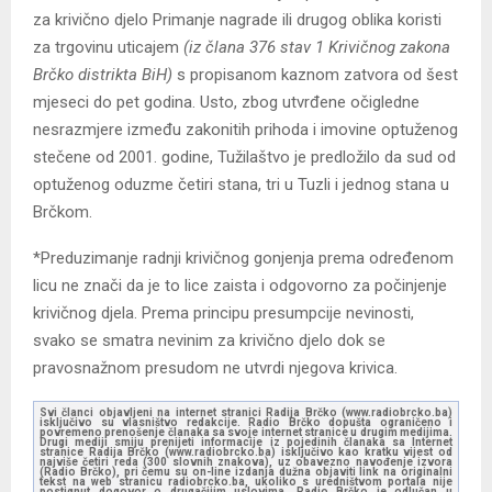
za krivično djelo Primanje nagrade ili drugog oblika koristi
za trgovinu uticajem
(iz člana 376 stav 1 Krivičnog zakona
Brčko distrikta BiH)
s propisanom kaznom zatvora od šest
mjeseci do pet godina. Usto, zbog utvrđene očigledne
nesrazmjere između zakonitih prihoda i imovine optuženog
stečene od 2001. godine, Tužilaštvo je predložilo da sud od
optuženog oduzme četiri stana, tri u Tuzli i jednog stana u
Brčkom.
*Preduzimanje radnji krivičnog gonjenja prema određenom
licu ne znači da je to lice zaista i odgovorno za počinjenje
krivičnog djela. Prema principu presumpcije nevinosti,
svako se smatra nevinim za krivično djelo dok se
pravosnažnom presudom ne utvrdi njegova krivica.
Svi članci objavljeni na internet stranici Radija Brčko (www.radiobrcko.ba)
isključivo su vlasništvo redakcije. Radio Brčko dopušta ograničeno i
povremeno prenošenje članaka sa svoje internet stranice u drugim medijima.
Drugi mediji smiju prenijeti informacije iz pojedinih članaka sa Internet
stranice Radija Brčko (www.radiobrcko.ba) isključivo kao kratku vijest od
najviše četiri reda (300 slovnih znakova), uz obavezno navođenje izvora
(Radio Brčko), pri čemu su on-line izdanja dužna objaviti link na originalni
tekst na web stranicu radiobrcko.ba, ukoliko s uredništvom portala nije
postignut dogovor o drugačijim uslovima. Radio Brčko je odlučan u