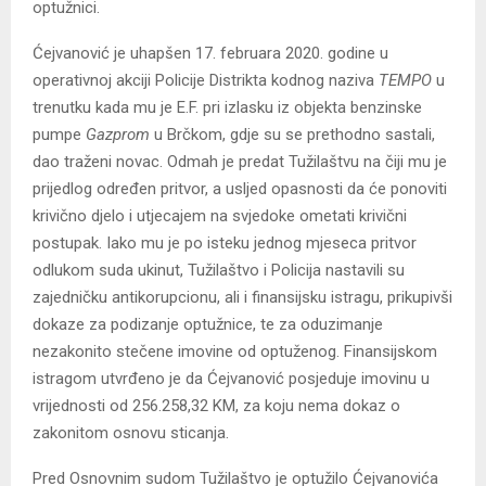
optužnici.
Ćejvanović je uhapšen 17. februara 2020. godine u
operativnoj akciji Policije Distrikta kodnog naziva
TEMPO
u
trenutku kada mu je E.F. pri izlasku iz objekta benzinske
pumpe
Gazprom
u Brčkom, gdje su se prethodno sastali,
dao traženi novac. Odmah je predat Tužilaštvu na čiji mu je
prijedlog određen pritvor, a usljed opasnosti da će ponoviti
krivično djelo i utjecajem na svjedoke ometati krivični
postupak. Iako mu je po isteku jednog mjeseca pritvor
odlukom suda ukinut, Tužilaštvo i Policija nastavili su
zajedničku antikorupcionu, ali i finansijsku istragu, prikupivši
dokaze za podizanje optužnice, te za oduzimanje
nezakonito stečene imovine od optuženog. Finansijskom
istragom utvrđeno je da Ćejvanović posjeduje imovinu u
vrijednosti od 256.258,32 KM, za koju nema dokaz o
zakonitom osnovu sticanja.
Pred Osnovnim sudom Tužilaštvo je optužilo Ćejvanovića