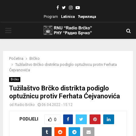
Facebook
Twitter
Instagram
Youtube
Program
Latinica
Ћирилица
PRIMARY
MENU
Početna
Brčko
Tužilaštvo Brčko distrikta podiglo optužnicu protiv Ferhata
Ćejvanovića
Brčko
Tužilaštvo Brčko distrikta podiglo
optužnicu protiv Ferhata Ćejvanovića
od
Radio Brčko
06.04.2022 - 15:12
PODIJELI
0