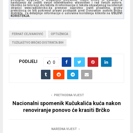
nastojanju da zaštiti svoje intelektualno vlasništvo i rad svojih autora.
Ukoliko se bilo koji dio teksta ili informacija iz teksta objavljenog na internet
stranici www.radiobrcko.ba prenese suprotno ovim pravilima, protiv
prekršioca će biti pokrenut pravni postupak pred Osnovnim sudom Brčko
distrikta. Za detaljnije informacije o uslovima korištenja kliknite na
USLOVI
KORIŠTENJA.
FERHAT ĆEJVANOVIĆ
OPTUŽNICA
TUŽILAŠTVO BRČKO DISTRIKTA BIH
PODIJELI
0
PRETHODNA VIJEST
Nacionalni spomenik Kučukalića kuća nakon
renoviranje ponovo će krasiti Brčko
NAREDNA VIJEST