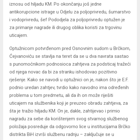
iznosu od hiljadu KM. Po okončanju još jedne
antikorupcione istrage u Odjelu za poljoprivredu, šumarstvo
i vodoprivredu, šef Pododjela za poljoprivredu optužen je
za primanje nagrade ili drugog oblika koristi za trgovinu
uticajem.
Optužnicom potvrđenom pred Osnovnim sudom u Brčkom,
Ćejvanoviću se stavlja na teret da se u dva navrata sastao
s punomoćnikom podnosioca zahtjeva za podsticaj tražeći
od njega novac da bi za stranku ishodovao pozitivno
rješenje. Kako se navodi u optužnici on je, nakon što je E.F.
podnio uredan zahtjev, tvrdio kako navodno ima određenih
problema u tom predmetu, ali da ih on može riješiti
uticajem na službenika koji je preuzeo obradu zahtjeva, za
šta je tražio hiljadu KM. On je, dakle, zahtijevao i primio
nagradu za sebe da korištenjem svog stvarnog službenog
položaja posreduje da odgovorno lice u institucijama Brčko
distrikta BiH izvrši službenu radnju – zaključuje se u