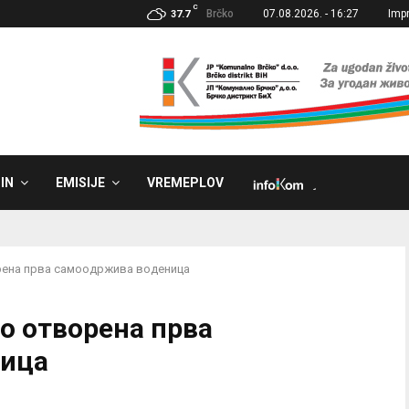
C
Brčko
07.08.2026. - 16:27
Imp
37.7
IN
EMISIJE
VREMEPLOV
˼
рена прва самоодржива воденица
о отворена прва
ница