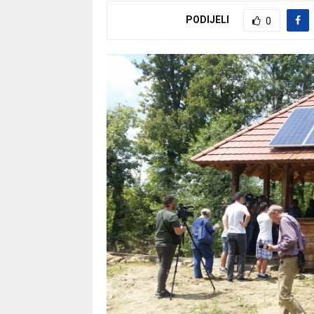
PODIJELI
0