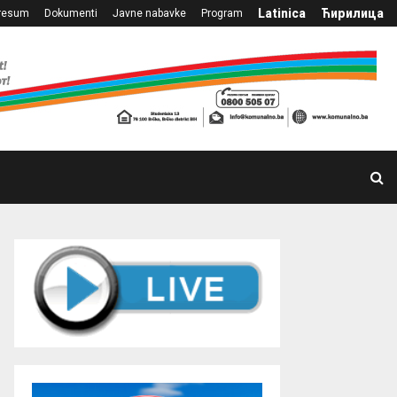
Latinica
Ћирилица
resum
Dokumenti
Javne nabavke
Program