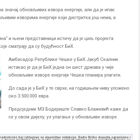
а значај обновљивих извора енергије, али да је ипак
љивим изворима енергије који дистритка још нема, а
на“ и њени представници истичу да је циљ пројекта
оје сматрају да су будућност БиХ.
Амбасадор Републике Чешке у БиХ Јакуб Скалник
истакао је да је БиХ једна он шест држава у чије
обновљиве изворе енергије Чешка планира улагати.
До сада је у БиХ у те сврхе, на годишњем ниву уложено
око 3.500.000 евра.
Предсједник МЗ Бодериште Славко Блажевић каже да
се у овом дијелу, уз улагање у обновљиве изворе
ww.radiobrcko.ba) isključivo su vlasništvo redakcije. Radio Brčko dopušta ograničeno i