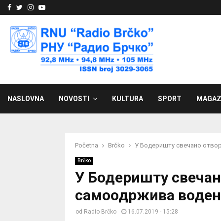
Facebook
Twitter
Instagram
Youtube
NASLOVNA
NOVOSTI
KULTURA
SPORT
MAGAZ
Početna
Brčko
У Бодеришту свечано отво
Brčko
У Бодеришту свечан
самоодржива воде
od
Radio Brčko
16.07.2019 - 15:28