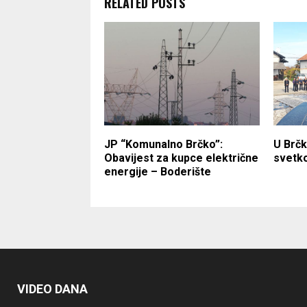
RELATED POSTS
JP “Komunalno Brčko”:
U Brčk
Obavijest za kupce električne
svetko
energije – Boderište
VIDEO DANA