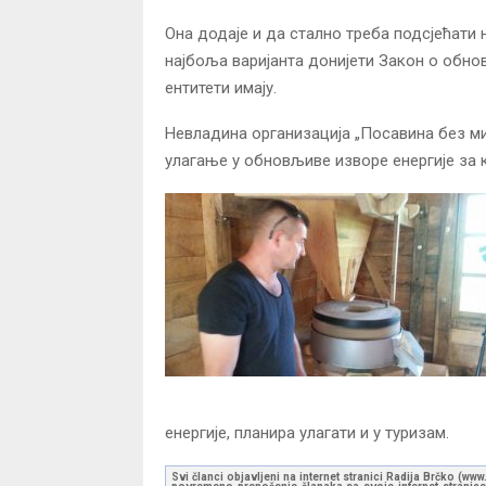
Она додаје и да стално треба подсјећати н
најбоља варијанта донијети Закон о обнов
ентитети имају.
Невладина организација „Посавина без ми
улагање у обновљиве изворе енергије за к
енергије, планира улагати и у туризам.
Svi članci objavljeni na internet stranici Radija Brčko (w