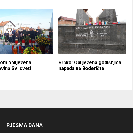
om obilježena
Brčko: Obilježena godišnjica
vina Svi sveti
napada na Boderište
PJESMA DANA