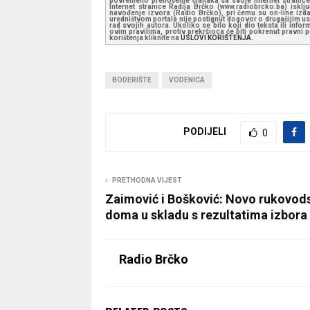
povremeno prenošenje članaka sa svoje internet stranice 
Internet stranice Radija Brčko (www.radiobrcko.ba) isklj
navođenje izvora (Radio Brčko), pri čemu su on-line izdan
uredništvom portala nije postignut dogovor o drugačijim usl
rad svojih autora. Ukoliko se bilo koji dio teksta ili inf
ovim pravilima, protiv prekršioca će biti pokrenut pravni
korištenja kliknite na
USLOVI KORIŠTENJA.
BODERIŠTE
VODENICA
PODIJELI
0
PRETHODNA VIJEST
Zaimović i Bošković: Novo rukovod
doma u skladu s rezultatima izbora
Radio Brčko