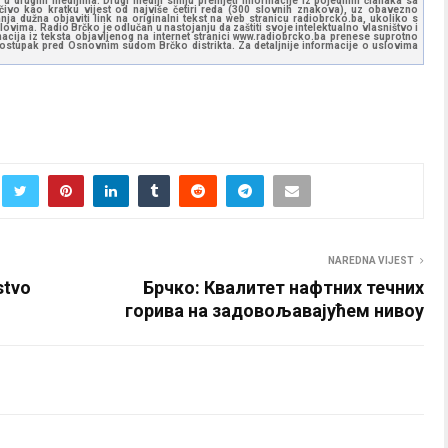
u drugim medijima. Drugi mediji smiju prenijeti informacije iz pojedinih članaka sa
učivo kao kratku vijest od najviše četiri reda (300 slovnih znakova), uz obavezno
ja dužna objaviti link na originalni tekst na web stranicu radiobrcko.ba, ukoliko s
ovima. Radio Brčko je odlučan u nastojanju da zaštiti svoje intelektualno vlasništvo i
ormacija iz teksta objavljenog na internet stranici www.radiobrcko.ba prenese suprotno
 postupak pred Osnovnim sudom Brčko distrikta. Za detaljnije informacije o uslovima
NAREDNA VIJEST
stvo
Брчко: Квалитет нафтних течних
горива на задовољавајућем нивоу