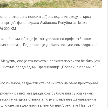
вечано отворена новоизграђена воденицa коју је, кроз
 енергије“, финансирала Амбасада Републике Чешке
26.000 КМ.
на без мина“, које је конкурисало на пројекат Чешке
ма енергије, Бодериште је добило потпуно самоодржива
. Међутим, ово је тек почетак, оваквих пројеката ће бити још
”, истиче предсједник Организације „Посавина без мина“,
еног бизниса, задржати становништво на овим просторима.
урални развој заједница које су биле или су још увијек
њамо се на двије ствари, а то је управљање деминираним
то све заједно чини зелени бизнис“, рекла је Павловић.