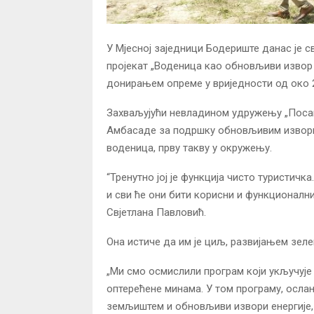
У Мјесној заједници Бодериште данас је с
пројекат „Воденица као обновљиви извор
донирањем опреме у вриједности од око 
Захваљујући невладином удружењу „Посави
Амбасаде за подршку обновљивим извори
воденица, прву такву у окружењу.
“Тренутно јој је функција чисто туристичка
и сви ће они бити корисни и функционални
Свјетлана Павловић.
Она истиче да им је циљ, развијањем зел
„Ми смо осмислили програм који укључује р
оптерећене минама. У том програму, осла
земљиштем и обновљиви извори енергије, ш