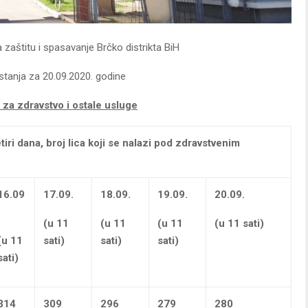
zaštitu i spasavanje Brčko distrikta BiH
stanja za 20.09.2020. godine
 za zdravstvo i ostale usluge
tiri dana,
broj lica koji se nalazi pod zdravstvenim
16.09
17.09.
18.09.
19.09.
20.09.
(u 11
(u 11
(u 11
(u 11 sati)
(u 11
sati)
sati)
sati)
sati)
314
309
296
279
280