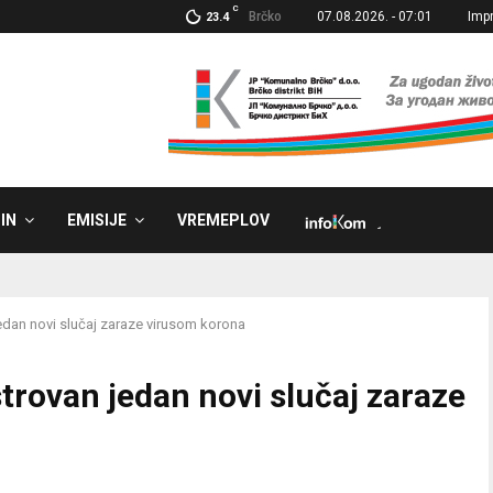
C
Brčko
07.08.2026. - 07:01
Imp
23.4
IN
EMISIJE
VREMEPLOV
˼
dan novi slučaj zaraze virusom korona
trovan jedan novi slučaj zaraze