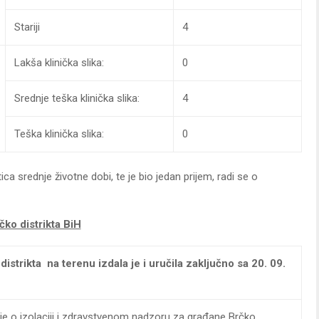
Stariji
4
Lakša klinička slika:
0
Srednje teška klinička slika:
4
Teška klinička slika:
0
ca srednje životne dobi, te je bio jedan prijem, radi se o
čko distrikta BiH
istrikta na terenu izdala je i uručila zaključno sa 20. 09.
je o izolaciji i zdravstvenom nadzoru za građane Brčko