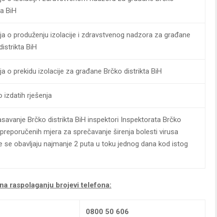
ta BiH
ja o produženju izolacije i zdravstvenog nadzora za građane
distrikta BiH
ja o prekidu izolacije za građane Brčko distrikta BiH
 izdatih rješenja
savanje Brčko distrikta BiH inspektori Inspektorata Brčko
 preporučenih mjera za sprečavanje širenja bolesti virusa
e se obavljaju najmanje 2 puta u toku jednog dana kod istog
a raspolaganju brojevi telefona:
0800 50 606