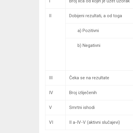
I
Broj lica od kojih je uzet uzorak
II
Dobijeni rezultati, a od toga
a) Pozitivni
b) Negativni
III
Čeka se na rezultate
IV
Broj izliječenih
V
Smrtni ishodi
VI
II a-IV-V (aktivni slučajevi)