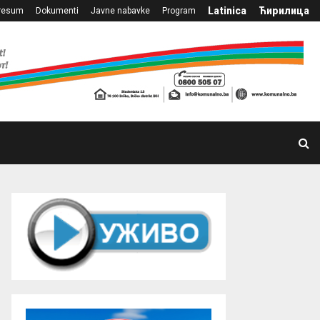
Latinica
Ћирилица
resum
Dokumenti
Javne nabavke
Program