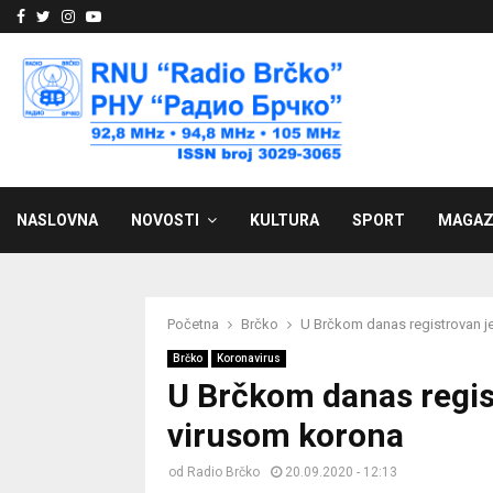
Facebook
Twitter
Instagram
Youtube
NASLOVNA
NOVOSTI
KULTURA
SPORT
MAGAZ
Početna
Brčko
U Brčkom danas registrovan je
Brčko
Koronavirus
U Brčkom danas regis
virusom korona
od
Radio Brčko
20.09.2020 - 12:13