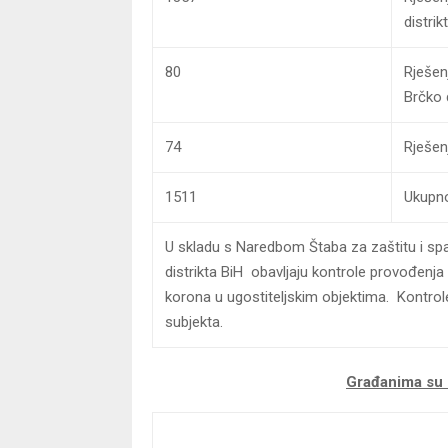
distrik
80
Rješen
Brčko 
74
Rješen
1511
Ukupno
U skladu s Naredbom Štaba za zaštitu i spa
distrikta BiH obavljaju kontrole provođenja
korona u ugostiteljskim objektima. Kontrol
subjekta.
Građanima su n