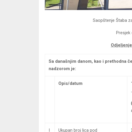
Saopštenje Štaba za 
Presjek 
Odjeljenje
Sa današnjim danom, kao i prethodna če
nadzorom je:
Opis/datum
.
I
Ukupan broj lica pod