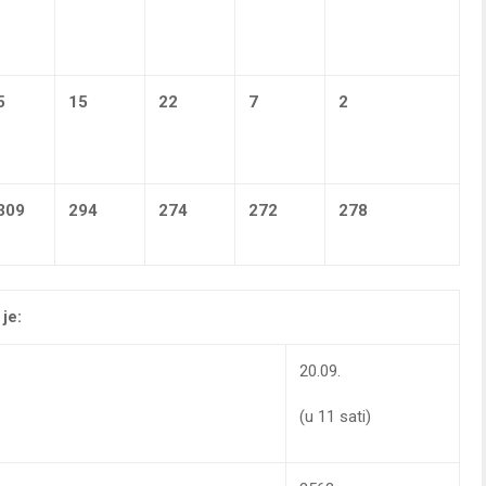
5
15
22
7
2
309
294
274
272
278
 je:
20.09.
(u 11 sati)