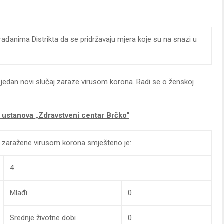
ađanima Distrikta da se pridržavaju mjera koje su na snazi u
š jedan novi slučaj zaraze virusom korona. Radi se o ženskoj
a ustanova
„Zdravstveni centar Brčko“
te zaražene virusom korona smješteno je:
4
Mlađi
0
Srednje životne dobi
0