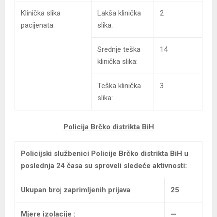
Klinička slika
Lakša klinička
2
pacijenata:
slika:
Srednje teška
14
klinička slika:
Teška klinička
3
slika:
Policija Brčko distrikta BiH
Policijski službenici Policije Brčko distrikta BiH
u
poslednja 24 časa su sproveli sledeće aktivnosti:
Ukupan bro
j
zaprimljenih prijava
:
25
Mjere izolacije :
—