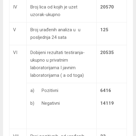
IV
Broj lica od kojih je uzet
20570
uzorak-ukupno
V
Broj urađenih analiza u u
125
posljednja 24 sata
VI
Dobijeni rezultati testiranja-
20535
ukupno u privatnim
laboratorijama I javnim
laboratorijama ( a od toga)
a) Pozitivni
6416
b) Negativni
14119