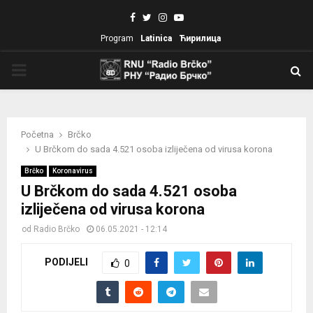
Facebook
Twitter
Instagram
Youtube
Program
Latinica
Ћирилица
PRIMARY
MENU
Početna
Brčko
U Brčkom do sada 4.521 osoba izliječena od virusa korona
Brčko
Koronavirus
U Brčkom do sada 4.521 osoba
izliječena od virusa korona
od
Radio Brčko
06.05.2021 - 12:14
PODIJELI
0