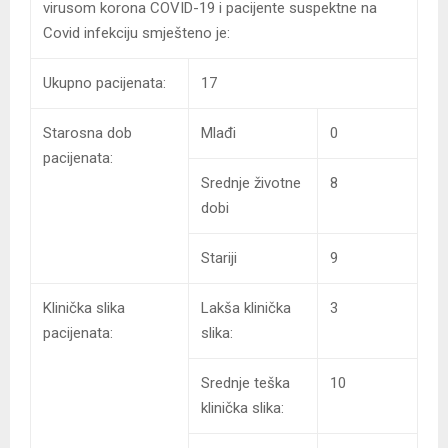
virusom korona COVID-19 i pacijente suspektne na
Covid infekciju smješteno je:
Ukupno pacijenata:
17
Starosna dob
Mlađi
0
pacijenata:
Srednje životne
8
dobi
Stariji
9
Klinička slika
Lakša klinička
3
pacijenata:
slika:
Srednje teška
10
klinička slika: