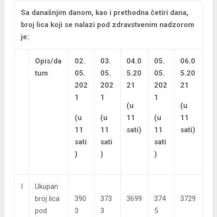
Sa današnjim danom, kao i prethodna četiri dana,
broj lica koji se nalazi pod zdravstvenim nadzorom
je:
Opis/da
02.
03.
04.0
05.
06.0
tum
05.
05.
5.20
05.
5.20
202
202
21
202
21
1
1
1
(u
(u
(u
(u
11
(u
11
11
11
sati)
11
sati)
sati
sati
sati
)
)
)
I
Ukupan
broj lica
390
373
3699
374
3729
pod
3
3
5