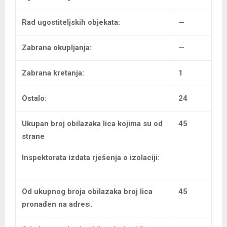
Rad ugostiteljskih objekata:
—
Zabrana okupljanja:
—
Zabrana kretanja:
1
Ostalo:
24
Ukupan broj
obilazaka lica kojima su od
45
strane
Inspektorata izdata rješenja o izolaciji:
Od ukupnog broja obilazaka broj lica
45
pronađen na adres
i: