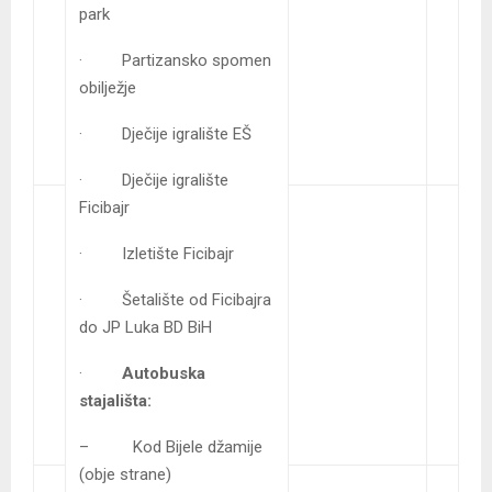
park
· Partizansko spomen
obilježje
· Dječije igralište EŠ
· Dječije igralište
Ficibajr
· Izletište Ficibajr
· Šetalište od Ficibajra
do JP Luka BD BiH
·
Autobuska
stajališta:
– Kod Bijele džamije
(obje strane)