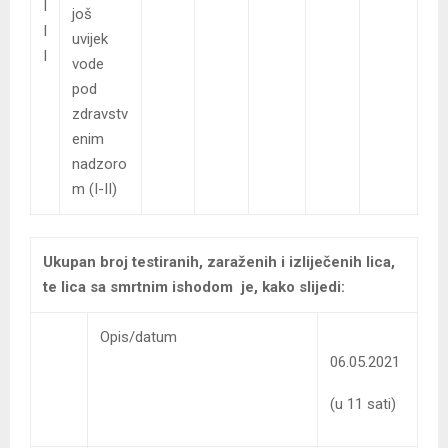
I
još
I
uvijek
I
vode
pod
zdravstv
enim
nadzoro
m (I-II)
Ukupan broj testiranih, zaraženih i izliječenih lica,
te lica sa smrtnim ishodom je, kako slijedi:
Opis/datum
06.05.2021
(u 11 sati)