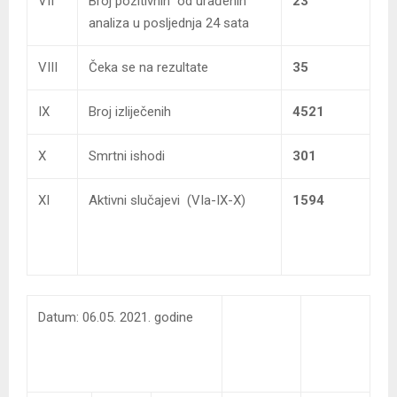
VII
Broj pozitivnih od urađenih
23
analiza u posljednja 24 sata
VIII
Čeka se na rezultate
35
IX
Broj izliječenih
4521
X
Smrtni ishodi
301
XI
Aktivni slučajevi (VIa-IX-X)
1594
Datum: 06.05. 2021. godine