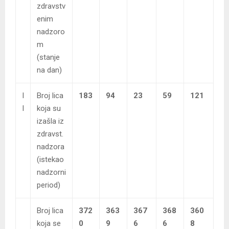
zdravstv
enim
nadzoro
m
(stanje
na dan)
I
Broj lica
183
94
23
59
121
I
koja su
izašla iz
zdravst.
nadzora
(istekao
nadzorni
period)
Broj lica
372
363
367
368
360
koja se
0
9
6
6
8