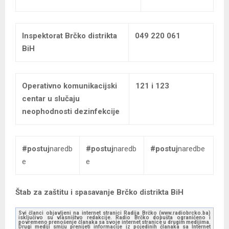
Inspektorat Brčko distrikta
049 220 061
BiH
Operativno komunikacijski
121 i 123
centar u slučaju
neophodnosti dezinfekcije
#postuj
naredb
#postuj
naredb
#postuj
naredbe
e
e
Štab za zaštitu i spasavanje Brčko distrikta BiH
Svi članci objavljeni na internet stranici Radija Brčko (www.radiobrcko.ba)
isključivo su vlasništvo redakcije. Radio Brčko dopušta ograničeno i
povremeno prenošenje članaka sa svoje internet stranice u drugim medijima.
Drugi mediji smiju prenijeti informacije iz pojedinih članaka sa Internet