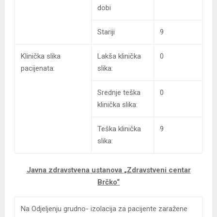
dobi
Stariji
9
Klinička slika
Lakša klinička
0
pacijenata:
slika:
Srednje teška
0
klinička slika:
Teška klinička
9
slika:
Javna zdravstvena ustanova
„Zdravstveni centar
Brčko“
Na Odjeljenju grudno- izolacija za pacijente zaražene