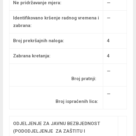
Ne pridržavanje mjera:
—
Identifikovano kršenje radnog vremena i
—
zabrana:
Broj prekršajnih naloga:
4
Zabrana kretanja:
4
—
Broj pratnji:
—
Broj ispraćenih lica:
ODJELJENJE ZA JAVNU BEZBJEDNOST
(PODODJELJENJE ZA ZAŠTITU I