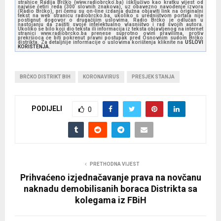
stranice Radija Brčko (www.radiobrcko.ba) isključivo kao kratku vijest od
najviše četiri reda (300 slovnih znakova), uz obavezno navođenje izvora
(Radio Brčko), pri čemu su on-line izdanja dužna objaviti link na originalni
tekst na web stranicu radiobrcko.ba, ukoliko s uredništvom portala nije
postignut dogovor o drugačijim uslovima. Radio Brčko je odlučan u
nastojanju da zaštiti svoje intelektualno vlasništvo i rad svojih autora.
Ukoliko se bilo koji dio teksta ili informacija iz teksta objavljenog na internet
stranici www.radiobrcko.ba prenese suprotno ovim pravilima, protiv
prekršioca će biti pokrenut pravni postupak pred Osnovnim sudom Brčko
distrikta. Za detaljnije informacije o uslovima korištenja kliknite na
USLOVI
KORIŠTENJA.
BRČKO DISTRIKT BIH
KORONAVIRUS
PRESJEK STANJA
PODIJELI
0
PRETHODNA VIJEST
Prihvaćeno izjednačavanje prava na novčanu
naknadu demobilisanih boraca Distrikta sa
kolegama iz FBiH