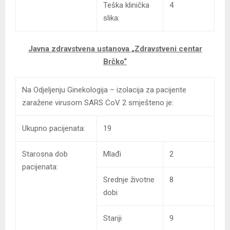
Teška klinička
4
slika:
Javna zdravstvena ustanova
„Zdravstveni centar
Brčko“
Na Odjeljenju Ginekologija – izolacija za pacijente
zaražene virusom SARS CoV 2 smješteno je:
Ukupno pacijenata:
19
Starosna dob
Mlađi
2
pacijenata:
Srednje životne
8
dobi
Stariji
9