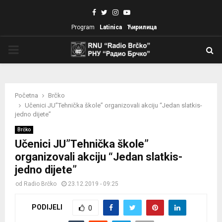
Facebook
Twitter
Instagram
Youtube
Program
Latinica
Ћирилица
PRIMARY
MENU
Početna
Brčko
Učenici JU”Tehnička škole” organizovali akciju “Jedan slatkis-
jedno dijete”
Brčko
Učenici JU”Tehnička škole”
organizovali akciju “Jedan slatkis-
jedno dijete”
od
Radio Brčko
23.12.2019 - 09:25
PODIJELI
0