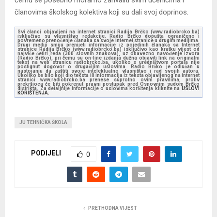
članovima školskog kolektiva koji su dali svoj doprinos.
Svi članci objavljeni na internet stranici Radija Brčko (www.radiobrcko.ba)
isključivo su vlasništvo redakcije. Radio Brčko dopušta ograničeno i
povremeno prenošenje članaka sa svoje internet stranice u drugim medijima.
Drugi mediji smiju prenijeti informacije iz pojedinih članaka sa Internet
stranice Radija Brčko (www.radiobrcko.ba) isključivo kao kratku vijest od
najviše četiri reda (300 slovnih znakova), uz obavezno navođenje izvora
(Radio Brčko), pri čemu su on-line izdanja dužna objaviti link na originalni
tekst na web stranicu radiobrcko.ba, ukoliko s uredništvom portala nije
postignut dogovor o drugačijim uslovima. Radio Brčko je odlučan u
nastojanju da zaštiti svoje intelektualno vlasništvo i rad svojih autora.
Ukoliko se bilo koji dio teksta ili informacija iz teksta objavljenog na internet
stranici www.radiobrcko.ba prenese suprotno ovim pravilima, protiv
prekršioca će biti pokrenut pravni postupak pred Osnovnim sudom Brčko
distrikta. Za detaljnije informacije o uslovima korištenja kliknite na
USLOVI
KORIŠTENJA.
JU TEHNIČKA ŠKOLA
PODIJELI
0
PRETHODNA VIJEST