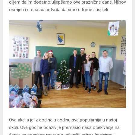
ciljem da im dodatno uljepšamo ove praznične dane. Njihov
osmjeh i sreća su potvrda da smo u tome i uspjeli.
Ova akcija je iz godine u godinu sve popularnija u našoj
školi. Ove godine odaziv je premašio naša očekivanje na
čemu se posebno moramo zahvaliti svim učenicima i