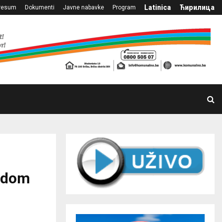
Latinica
Ћирилица
resum
Dokumenti
Javne nabavke
Program
vodom