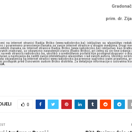
adonačelni
m. dr. Zijad Niš
jeni na internet stranici Radija Brčko (www.radiobrcko.ba) isključivo su vlasništvo reda
o i povremeno prenošenje članaka sa svoje internet stranice u drugim medijima. Drugi medi
jedinih članaka sa Internet stranice Radija Brčko (www.radiobrcko.ba) isključivo kao kratku
slovnih znakova), uz obavezno navođenje izvora (Radio Brčko), pri čemu su on-line izdanja d
st na web stranicu radiobrcko.ba, ukoliko s uredništvom portala nije postignut dogovor o dr
učan u nastojanju da zaštiti svoje intelektualno vlasništvo i rad svojih autora. Ukoliko se bilo 
ksta objavljenog na internet stranici www.radiobrcko.ba prenese suprotno ovim pravilima, pr
vni postupak pred Osnovnim sudom Brčko distrikta. Za detaljnije informacije o uslovima kori
NJA.
DIJELI
0
EST