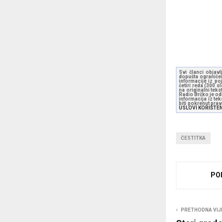
Gr
pri
Svi članci objavl
dopušta ograničen
informacije iz po
četiri reda (300 
na originalni tek
Radio Brčko je odl
informacija iz te
biti pokrenut pra
USLOVI KORIŠTE
ČESTITKA
PO
PRETHODNA VIJ