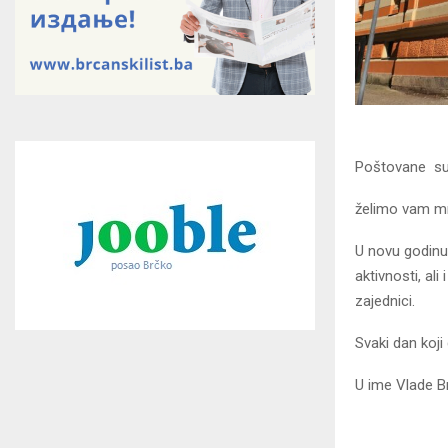
Poštovane sug
želimo vam mno
U novu godinu
aktivnosti, ali
zajednici.
Svaki dan koj
U ime Vlade B