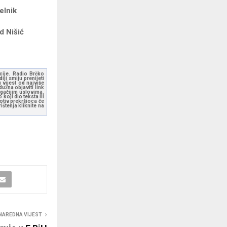
k
ić
kcije. Radio Brčko
ji smiju prenijeti
 vijest od najviše
užna objaviti link
ugačijim uslovima.
koji dio teksta ili
otiv prekršioca će
štenja kliknite na
NAREDNA VIJEST