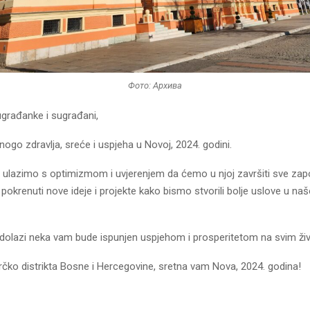
Фото: Архива
rađanke i sugrađani,
go zdravlja, sreće i uspjeha u Novoj, 2024. godini.
 ulazimo s optimizmom i uvjerenjem da ćemo u njoj završiti sve za
 i pokrenuti nove ideje i projekte kako bismo stvorili bolje uslove u naš
i dolazi neka vam bude ispunjen uspjehom i prosperitetom na svim živ
rčko distrikta Bosne i Hercegovine, sretna vam Nova, 2024. godina!