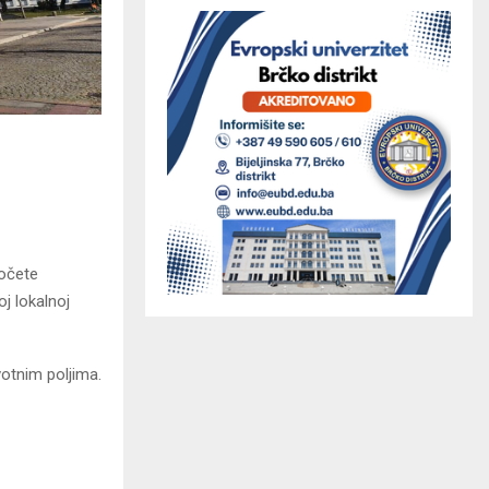
počete
oj lokalnoj
otnim poljima.