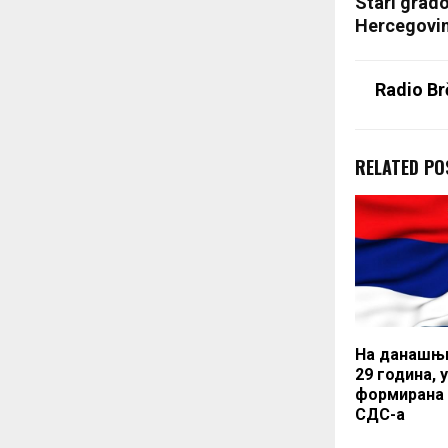
Stari grado
Hercegovin
Radio Br
RELATED PO
На данашњи
29 година, 
формирана 
СДС-а