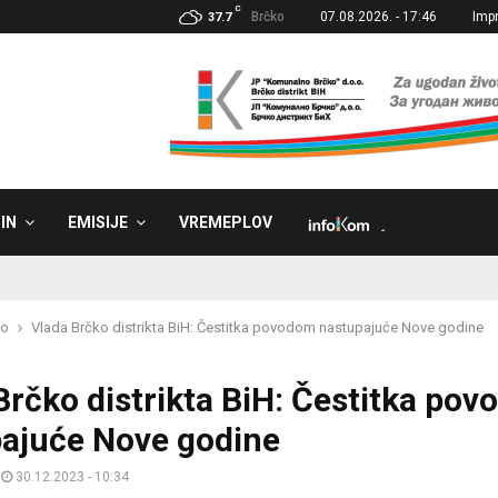
C
Brčko
07.08.2026. - 17:46
Imp
37.7
IN
EMISIJE
VREMEPLOV
˼
ko
Vlada Brčko distrikta BiH: Čestitka povodom nastupajuće Nove godine
Brčko distrikta BiH: Čestitka po
ajuće Nove godine
30.12.2023 - 10:34