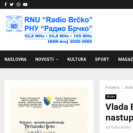
Facebook
Twitter
Instagram
Youtube
NASLOVNA
NOVOSTI
KULTURA
SPORT
MAGAZ
Početna
Brč
Brčko
Vlada 
nastup
od
Radio Brčko