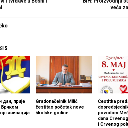
vi i tvrđave u Bosni i
BiH: Proizvodnja st
i
veća za
čko
STS
 дан, прије
Gradonačelnik Milić
Čestitka pred
у Брчком
čestitao početak nove
dopredsjedni
организација
školske godine
povodom Me
dana Crvenog 
i Crvenog po