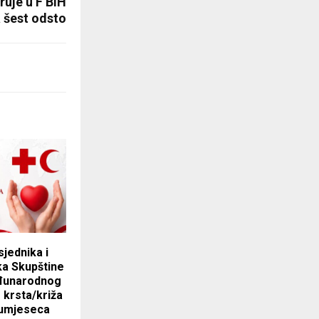
ruje u F BiH
 šest odsto
sjednika i
ka Skupštine
đunarodnog
krsta/križa
lumjeseca