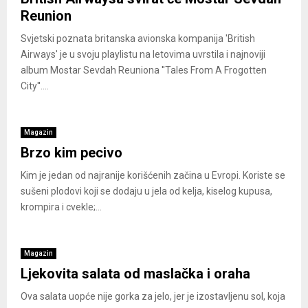
Reunion
Svjetski poznata britanska avionska kompanija 'British
Airways' je u svoju playlistu na letovima uvrstila i najnoviji
album Mostar Sevdah Reuniona ''Tales From A Frogotten
City''....
Magazin
Brzo kim pecivo
Kim je jedan od najranije korišćenih začina u Evropi. Koriste se
sušeni plodovi koji se dodaju u jela od kelja, kiselog kupusa,
krompira i cvekle;...
Magazin
Ljekovita salata od maslačka i oraha
Ova salata uopće nije gorka za jelo, jer je izostavljenu sol, koja