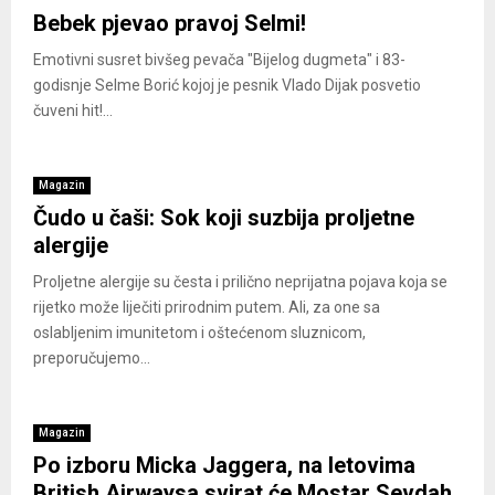
Bebek pjevao pravoj Selmi!
Emotivni susret bivšeg pevača "Bijelog dugmeta" i 83-
godisnje Selme Borić kojoj je pesnik Vlado Dijak posvetio
čuveni hit!...
Magazin
Čudo u čaši: Sok koji suzbija proljetne
alergije
Proljetne alergije su česta i prilično neprijatna pojava koja se
rijetko može liječiti prirodnim putem. Ali, za one sa
oslabljenim imunitetom i oštećenom sluznicom,
preporučujemo...
Magazin
Po izboru Micka Jaggera, na letovima
British Airwaysa svirat će Mostar Sevdah