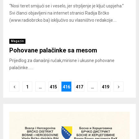
“Nosi teret smijući se i veselo, jer strpljenje je ključ uspjeha.”
Svi članci objavljeni na internet stranici Radija Brčko
(www.radiobrcko.ba) isključivo su vlasništvo redakcije....
Magazin
Pohovane palačinke sa mesom
Prijedlog za današnji ručak,mirisne i ukusne pohovane
palačinke......
Posts
1
…
415
416
417
…
419
pagination