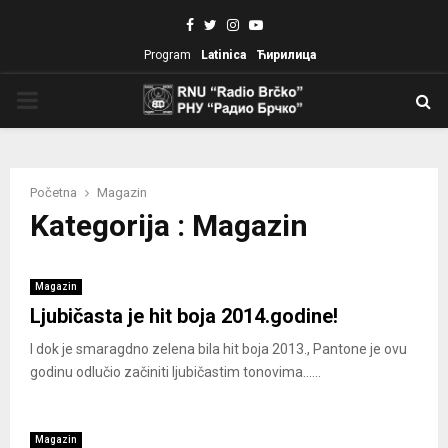
Facebook
Twitter
Instagram
Youtube
Program
Latinica
Ћирилица
PRIMARY
MENU
Početna
Magazin
Kategorija : Magazin
Magazin
Ljubičasta je hit boja 2014.godine!
I dok je smaragdno zelena bila hit boja 2013., Pantone je ovu
godinu odlučio začiniti ljubičastim tonovima......
Magazin