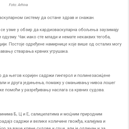
Foto: Arhiva
скуларном систему да остане здрав и снажан.
о се узме у обзир да кардиоваскуларна обољења заузимају
и одузму. Чак иако сте млади и немате некаквих тегоба,
цији. Постоје одређене намирнице које више од осталих могу
ечавању стварања крвних угрушака.
ир да његов коријен садржи гингерол и полинезасиц́ене
 али и друга једињења, помажу у смањивању нивоа лошег
оже помоћи у разређивању наслага са крвних судова.
инима Б, Ц и Е, салицилатима и моц́ним природним
адајз садржи и велике количине гвожђа, калијума и
бор за ваше крвне судове и срце, али је одличан и за