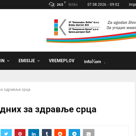
C
Brčko
07.08.2026. - 09:02
Imp
24.5
IN
EMISIJE
VREMEPLOV
˼
за здравље срца
дних за здравље срца