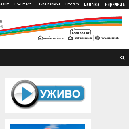
Latinica
Ћирилица
resum
Dokumenti
Javne nabavke
Program