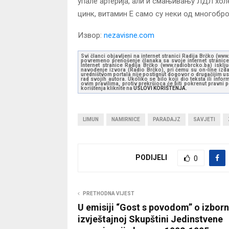
упале артерија, али и смањивању ЛДЛ холе
цинк, витамин Е само су неки од многобро
Извор:
nezavisne.com
Svi članci objavljeni na internet stranici Radija Brčko (w
povremeno prenošenje članaka sa svoje internet stranice 
Internet stranice Radija Brčko (www.radiobrcko.ba) isklj
navođenje izvora (Radio Brčko), pri čemu su on-line izdan
uredništvom portala nije postignut dogovor o drugačijim usl
rad svojih autora. Ukoliko se bilo koji dio teksta ili inf
ovim pravilima, protiv prekršioca će biti pokrenut pravni
korištenja kliknite na
USLOVI KORIŠTENJA.
LIMUN
NAMIRNICE
PARADAJZ
SAVJETI
PODIJELI
0
PRETHODNA VIJEST
U emisiji “Gost s povodom” o izbor
izvještajnoj Skupštini Jedinstvene