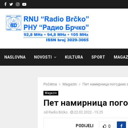
Facebook
Twitter
Instagram
Youtube
NASLOVNA
NOVOSTI
KULTURA
SPORT
MAGAZ
Početna
Magazin
Пет намирница погодних 
Magazin
Пет намирница пого
od
Radio Brčko
22.02.2022 - 15:25
PODIJELI
0