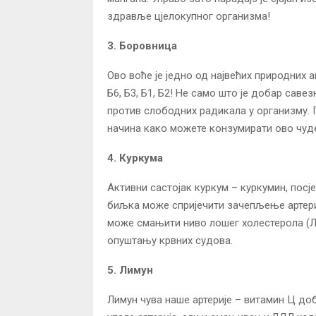
здравље цјелокупног организма!
3. Боровница
Ово воће је једно од највећих природних а
Б6, Б3, Б1, Б2! Не само што је добар саве
против слободних радикала у организму. 
начина како можете конзумирати ово чуд
4. Куркума
Активни састојак куркум – куркумин, посј
биљка може спријечити зачепљење артериј
може смањити ниво лошег холестерола (ЛДЛ
опуштању крвних судова.
5. Лимун
Лимун чува наше артерије – витамин Ц до