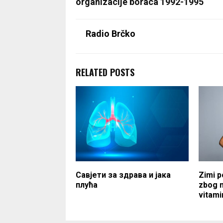
organizacije boraca 1992-1995
Radio Brčko
RELATED POSTS
Савјети за здрава и јака
Zimi 
плућа
zbog n
vitami