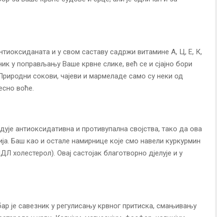
нтиоксиданата и у свом саставу садржи витамине А, Ц, Е, К,
зник у поправљању Ваше крвне слике, већ се и сјајно бори
Природни сокови, чајеви и мармеладе само су неки од
есно воће.
едује антиоксидативна и противупална својства, тако да ова
а. Баш као и остале намирнице које смо навели куркурмин
 холестерол). Овај састојак благотворно дјелује и у
бар је савезник у регулисању крвног притиска, смањивању