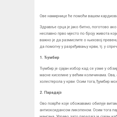
Ове намирнице ће помоћи вашем кардиова
Здравље срца је јако битно, поготово ак
неславно прво мјесто по броју живота кој
важно је да размислите о њиховој превен
да помогну у разређивању крви, тј. у спр
1. Ђумбир
Ђумбир је сјајан избор кад се узме у обз
масне киселине у већим количинама. Ова,
холестерола у крви. Осим тога, ђумбир м
2. Парадајз
Ово поврће које обожавамо обилује витам
антиоксидансом ликопеном. Осим тога пар
мангана. Управо зато парадајз је сјајан из