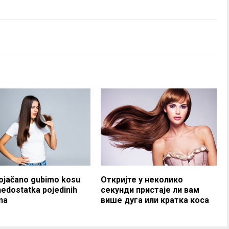
pojačano gubimo kosu
Откријте у неколико
edostatka pojedinih
секунди пристаје ли вам
na
више дуга или кратка коса