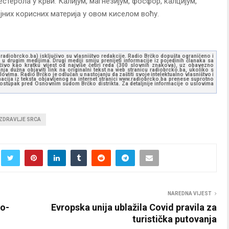
стерола у крви. Калијум, магнезијум, фосфор, калцијум,
јних корисних материја у овом киселом воћу.
ww.radiobrcko.ba) isključivo su vlasništvo redakcije. Radio Brčko dopušta ograničeno i
u drugim medijima. Drugi mediji smiju prenijeti informacije iz pojedinih članaka sa
učivo kao kratku vijest od najviše četiri reda (300 slovnih znakova), uz obavezno
ja dužna objaviti link na originalni tekst na web stranicu radiobrcko.ba, ukoliko s
ovima. Radio Brčko je odlučan u nastojanju da zaštiti svoje intelektualno vlasništvo i
ormacija iz teksta objavljenog na internet stranici www.radiobrcko.ba prenese suprotno
 postupak pred Osnovnim sudom Brčko distrikta. Za detaljnije informacije o uslovima
ZDRAVLJE SRCA
NAREDNA VIJEST
no-
Evropska unija ublažila Covid pravila za
turistička putovanja