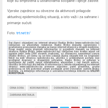
koje su smještena u ustanovama socijalne i dječje zaštite.
Vjerske zajednice su obvezne da aktivnosti prilagode
aktuelnoj epidemiološkoj situaciji, a isto važi i za sahrane i
primanje sućuti.
Foto:
trt.net.tr/
Svi članci objavljeni na internet stranici Radija Brčko (www.radiobrcko.ba)
isključivo su vlasništvo redakcije. Radio Brčko dopušta ograničeno i
povremeno prenošenje članaka sa svoje internet stranice u drugim medijima.
Drugi mediji smiju prenijeti informacije iz pojedinih članaka sa Internet
stranice Radija Brčko (www.radiobrcko.ba) isključivo kao kratku vijest od
najviše četiri reda (300 slovnih znakova), uz obavezno navođenje izvora
(Radio Brčko), pri čemu su on-line izdanja dužna objaviti link na originalni
tekst na web stranicu radiobrcko.ba, ukoliko s uredništvom portala nije
postignut dogovor o drugačijim uslovima. Radio Brčko je odlučan u
nastojanju da zaštiti svoje intelektualno vlasništvo i rad svojih autora.
Ukoliko se bilo koji dio teksta ili informacija iz teksta objavljenog na internet
stranici www.radiobrcko.ba prenese suprotno ovim pravilima, protiv
prekršioca će biti pokrenut pravni postupak pred Osnovnim sudom Brčko
distrikta. Za detaljnije informacije o uslovima korištenja kliknite na
USLOVI
KORIŠTENJA.
CRNA GORA
KORONAVIRUS
OGRANIČENJE RADA
TRGOVINE
ZABRANA KRETANJA