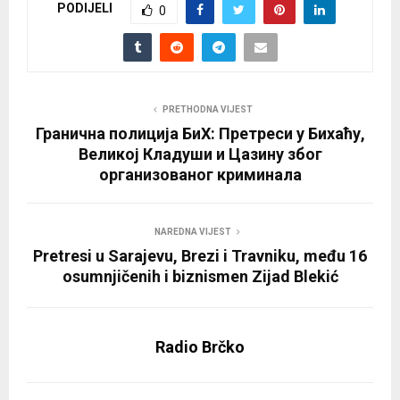
PODIJELI
0
PRETHODNA VIJEST
Гранична полиција БиХ: Претреси у Бихаћу,
Великој Кладуши и Цазину због
организованог криминала
NAREDNA VIJEST
Pretresi u Sarajevu, Brezi i Travniku, među 16
osumnjičenih i biznismen Zijad Blekić
Radio Brčko