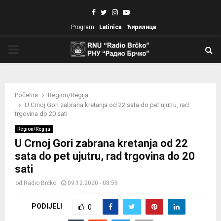
Facebook
Twitter
Instagram
Youtube
Program
Latinica
Ћирилица
PRIMARY
MENU
Početna
Region/Regija
U Crnoj Gori zabrana kretanja od 22 sata do pet ujutru, rad
trgovina do 20 sati
Region/Regija
U Crnoj Gori zabrana kretanja od 22
sata do pet ujutru, rad trgovina do 20
sati
od
Radio Brčko
09.12.2020 - 08:59
PODIJELI
0