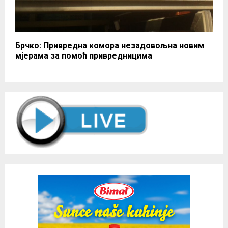
Брчко: Привредна комора незадовољна новим
мјерама за помоћ привредницима