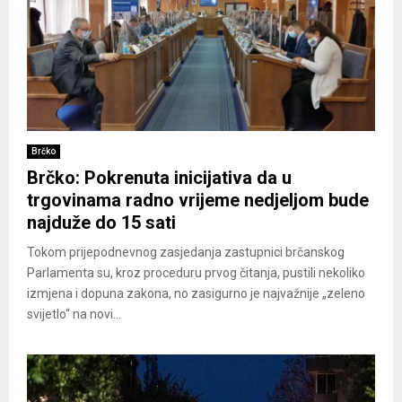
Brčko
Brčko: Pokrenuta inicijativa da u
trgovinama radno vrijeme nedjeljom bude
najduže do 15 sati
Tokom prijepodnevnog zasjedanja zastupnici brčanskog
Parlamenta su, kroz proceduru prvog čitanja, pustili nekoliko
izmjena i dopuna zakona, no zasigurno je najvažnije „zeleno
svijetlo“ na novi...