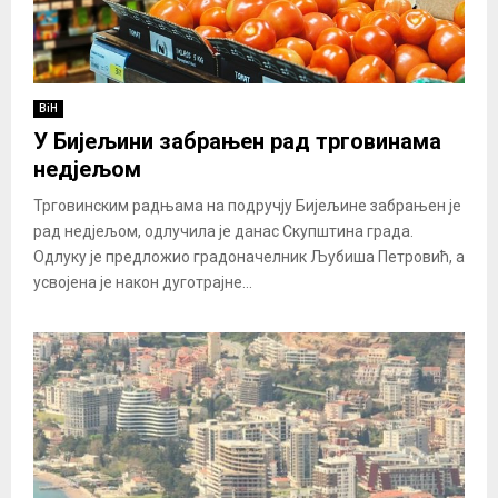
BiH
У Бијељини забрањен рад трговинама
недјељом
Трговинским радњама на подручју Бијељине забрањен је
рад недјељом, одлучила је данас Скупштина града.
Одлуку је предложио градоначелник Љубиша Петровић, а
усвојена је након дуготрајне...