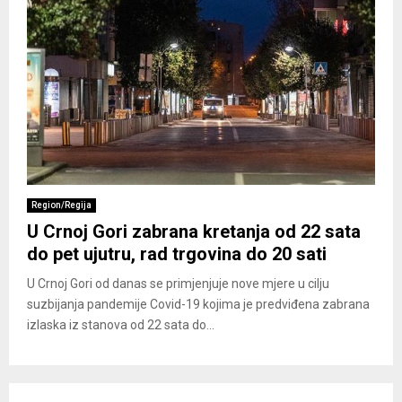
Region/Regija
U Crnoj Gori zabrana kretanja od 22 sata
do pet ujutru, rad trgovina do 20 sati
U Crnoj Gori od danas se primjenjuje nove mjere u cilju
suzbijanja pandemije Covid-19 kojima je predviđena zabrana
izlaska iz stanova od 22 sata do...