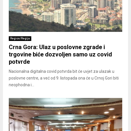
Region/Regija
Crna Gora: Ulaz u poslovne zgrade i
trgovine biće dozvoljen samo uz covid
potvrde
Nacionalna digitalna covid potvrda bit će uvjet za ulazak u
poslovne centre, a već od 9. listopada ona će u Crnoj Gori biti
neophodna i...