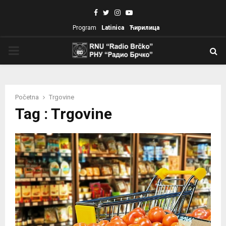
Facebook
Twitter
Instagram
Youtube
Program
Latinica
Ћирилица
PRIMARY
MENU
Početna
Trgovine
Tag : Trgovine