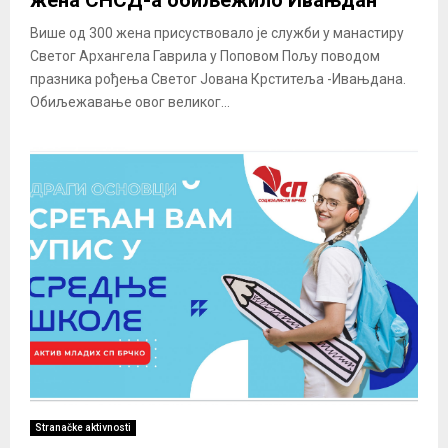
Више од 300 жена присуствовало је служби у манастиру
Светог Архангела Гаврила у Поповом Пољу поводом
празника рођења Светог Јована Крститеља -Ивањдана.
Обиљежавање овог великог...
Stranačke aktivnosti