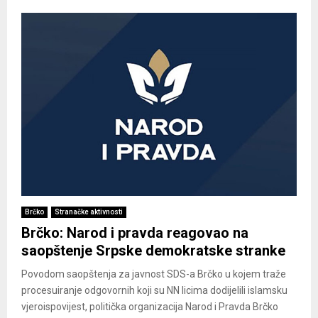
Brčko
Stranačke aktivnosti
Brčko: Narod i pravda reagovao na
saopštenje Srpske demokratske stranke
Povodom saopštenja za javnost SDS-a Brčko u kojem traže
procesuiranje odgovornih koji su NN licima dodijelili islamsku
vjeroispovijest, politička organizacija Narod i Pravda Brčko