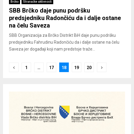
Brčko
Stranačke aktivnosti
SBB Brčko daje punu podršku
predsjedniku Radončiću da i dalje ostane
na čelu Saveza
SBB Organizacija za Brčko Distrikt BiH daje punu podršku
predsjedniku Fahrudinu Radončiću da i dalje ostane na čelu
Saveza jer događaji koji nam predstoje traže...
Posts
1
…
17
18
19
20
pagination