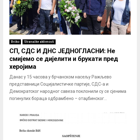
Brčko
Stranačke aktivnosti
СП, СДС И ДНС ЈЕДНОГЛАСНИ: Не
смијемо се дијелити и брукати пред
херојима
Данас у 15 часова у брчанском насељу Ражљево
представници Социјалистичке партије, СДС-а и
Демократског народног савеза поклонили су се сјенима
погинулих бораца одбрамбено – отаџбинског...