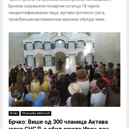
Брчком сахрањени посмртни остатци 18 тијела
неидентификованих лица, жртава протеклог рата,
провођењем муслиманских вјерских обреда чиме...
Brčko
Stranačke aktivnosti
Брчко: Више од 300 чланица Актива
жена СНСД-а обиљежило Ивањдан