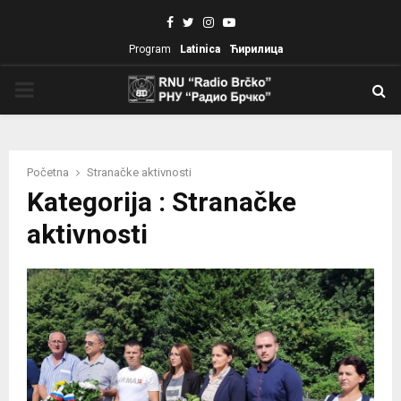
Facebook
Twitter
Instagram
Youtube
Program
Latinica
Ћирилица
PRIMARY
MENU
Početna
Stranačke aktivnosti
Kategorija : Stranačke
aktivnosti