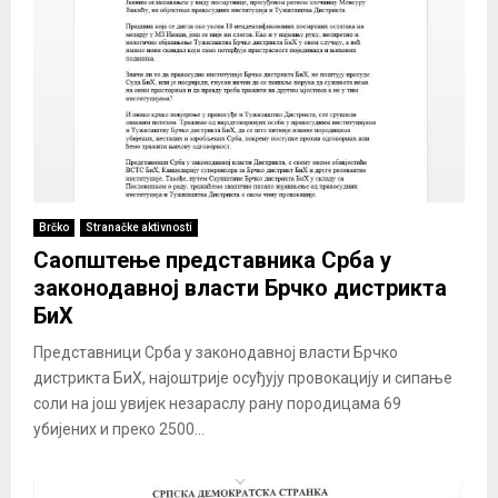
Brčko
Stranačke aktivnosti
Саопштење представника Срба у
законодавној власти Брчко дистрикта
БиХ
Представници Срба у законодавној власти Брчко
дистрикта БиХ, најоштрије осуђују провокацију и сипање
соли на још увијек незараслу рану породицама 69
убијених и преко 2500...