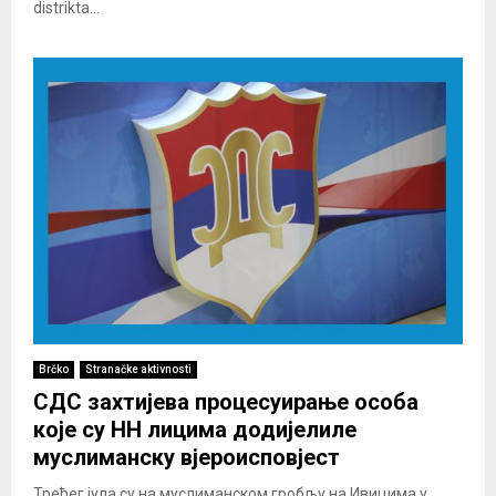
distrikta...
Brčko
Stranačke aktivnosti
СДС захтијева процесуирање особа
које су НН лицима додијелиле
муслиманску вјероисповјест
Трећег јула су на муслиманском гробљу на Ивицима у