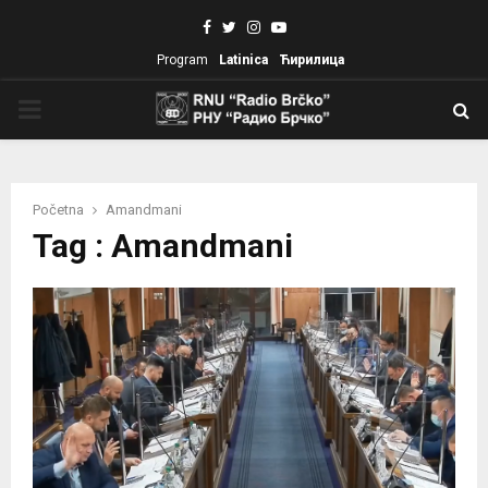
Facebook
Twitter
Instagram
Youtube
Program
Latinica
Ћирилица
PRIMARY
MENU
Početna
Amandmani
Tag : Amandmani