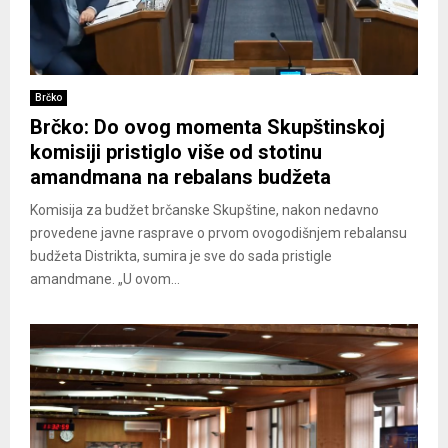
Brčko
Brčko: Do ovog momenta Skupštinskoj
komisiji pristiglo više od stotinu
amandmana na rebalans budžeta
Komisija za budžet brčanske Skupštine, nakon nedavno
provedene javne rasprave o prvom ovogodišnjem rebalansu
budžeta Distrikta, sumira je sve do sada pristigle
amandmane. „U ovom...