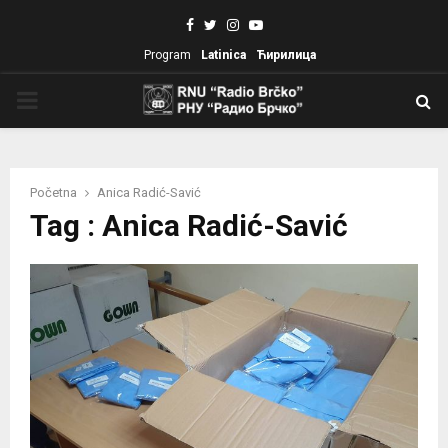
Facebook
Twitter
Instagram
Youtube
Program
Latinica
Ћирилица
PRIMARY
MENU
Početna
Anica Radić-Savić
Tag : Anica Radić-Savić