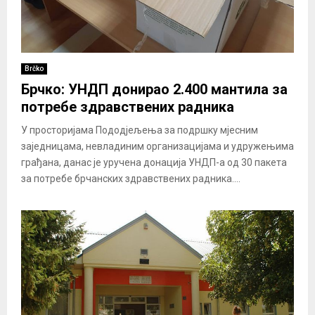
Brčko
Брчко: УНДП донирао 2.400 мантила за
потребе здравствених радника
У просторијама Пододјељења за подршку мјесним
заједницама, невладиним организацијама и удружењима
грађана, данас је уручена донација УНДП-а од 30 пакета
за потребе брчанских здравствених радника....