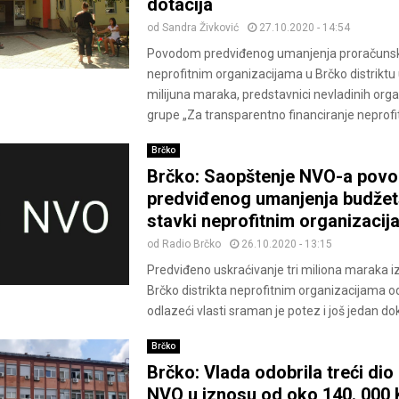
dotacija
od
Sandra Živković
27.10.2020 - 14:54
Povodom predviđenog umanjenja proračunsk
neprofitnim organizacijama u Brčko distriktu 
milijuna maraka, predstavnici nevladinih orga
grupe „Za transparentno financiranje neprofitn
Brčko
Brčko: Saopštenje NVO-a pov
predviđenog umanjenja budžet
stavki neprofitnim organizaci
od
Radio Brčko
26.10.2020 - 13:15
Predviđeno uskraćivanje tri miliona maraka i
Brčko distrikta neprofitnim organizacijama o
odlazeći vlasti sraman je potez i još jedan dok
Brčko
Brčko: Vlada odobrila treći dio
NVO u iznosu od oko 140. 000