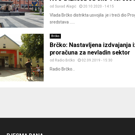
od
Suvad Alagić
20.10.2020 - 14:15
Vlada Brčko distrikta usvojila je i treći dio P
sredstava ......
Brčko
Brčko: Nastavljena izdvajanja i
proračuna za nevladin sektor
od
Radio Brčko
02.09.2019 - 15:30
Radio Brčko...