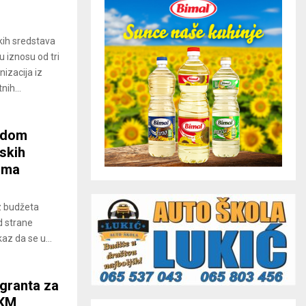
ih sredstava
u iznosu od tri
nizacija iz
ih...
odom
skih
jama
z budžeta
d strane
az da se u...
 granta za
 KM