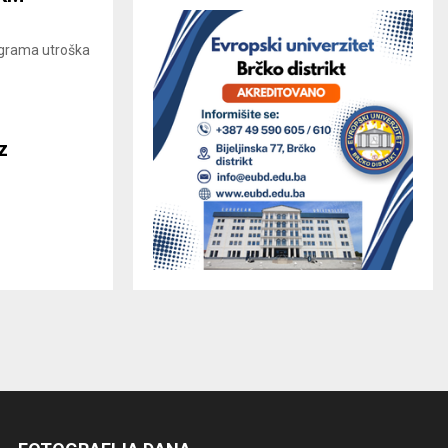
rograma utroška
z