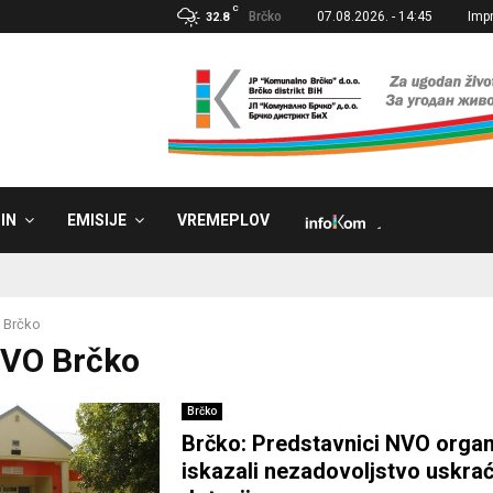
C
Brčko
07.08.2026. - 14:45
Imp
32.8
IN
EMISIJE
VREMEPLOV
˼
 Brčko
NVO Brčko
Brčko
Brčko: Predstavnici NVO organ
iskazali nezadovoljstvo uskra