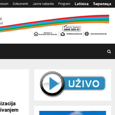
Latinica
Ћирилица
resum
Dokumenti
Javne nabavke
Program
izacija
ćivanjem