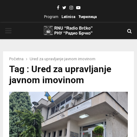
Facebook
Twitter
Instagram
Youtube
Program
Latinica
Ћирилица
PRIMARY
MENU
Početna
Ured za upravljanje javnom imovinom
Tag : Ured za upravljanje
javnom imovinom