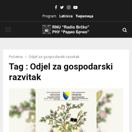
Facebook
Twitter
Instagram
Youtube
Program
Latinica
Ћирилица
PRIMARY
MENU
Početna
Odjel za gospodarski razvitak
Tag : Odjel za gospodarski
razvitak