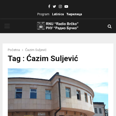
Facebook
Twitter
Instagram
Youtube
Program
Latinica
Ћирилица
PRIMARY
MENU
Početna
Ćazim Suljević
Tag : Ćazim Suljević