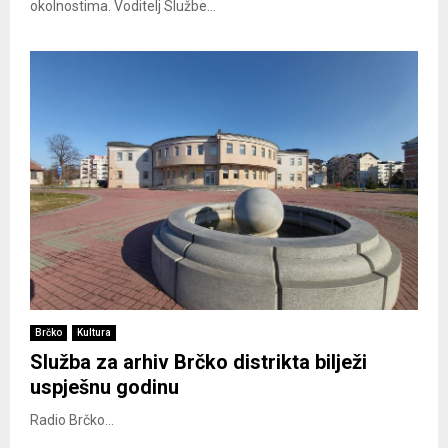
okolnostima. Voditelj Službe...
Brčko
Kultura
Služba za arhiv Brčko distrikta bilježi
uspješnu godinu
Radio Brčko...