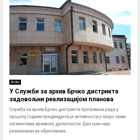
Brčko
У Служби за архив Брчко дистрикта
задовољни реализацијом планова
Служба за архив Брчко дистрикта програмом рада у
прошлој години предвидјела је активности у скоро свим
сегментимa архивске дјелатности. Дио њих није
реализован из објективних...