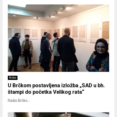
Brčko
U Brčkom postavljena izložba „SAD u bh.
štampi do početka Velikog rata“
Radio Brčko...