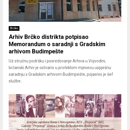
Brčko
Arhiv Brčko distrikta potpisao
Memorandum o saradnji s Gradskim
arhivom Budimpešte
Uz stručnu podršku i posredovanje Arhiva u Vojvodini,
brčanski Arhiv je ostvario u proteklom mjesecu uspješnu
saradnju s Gradskim arhivom Budimpešte, pojasnio je šef
službe...