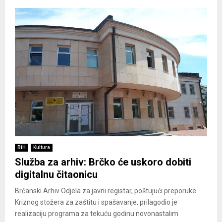
BiH
Kultura
Služba za arhiv: Brčko će uskoro dobiti
digitalnu čitaonicu
Brčanski Arhiv Odjela za javni registar, poštujući preporuke
Kriznog stožera za zaštitu i spašavanje, prilagodio je
realizaciju programa za tekuću godinu novonastalim