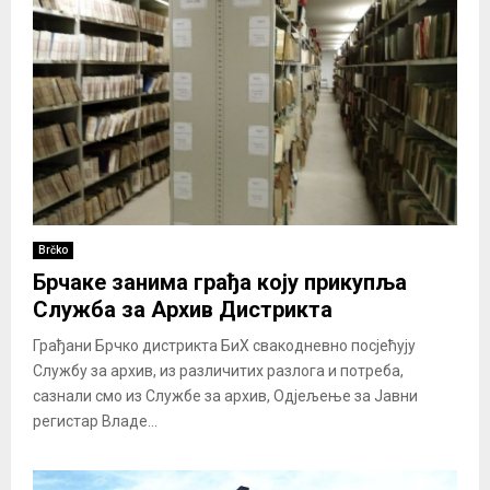
Brčko
Брчаке занима грађа коју прикупља
Служба за Архив Дистрикта
Грађани Брчко дистрикта БиХ свакодневно посјећују
Службу за архив, из различитих разлога и потреба,
сазнали смо из Службе за архив, Одјељење за Јавни
регистар Владе...