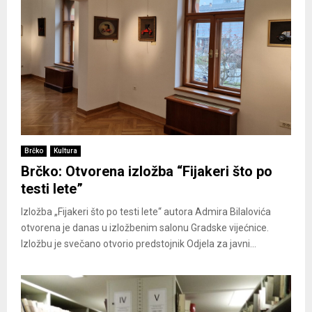
Brčko
Kultura
Brčko: Otvorena izložba “Fijakeri što po
testi lete”
Izložba „Fijakeri što po testi lete“ autora Admira Bilalovića
otvorena je danas u izložbenim salonu Gradske vijećnice.
Izložbu je svečano otvorio predstojnik Odjela za javni...