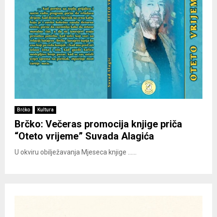
Brčko
Kultura
Brčko: Večeras promocija knjige priča
“Oteto vrijeme” Suvada Alagića
U okviru obilježavanja Mjeseca knjige ......