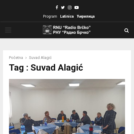
Facebook
Twitter
Instagram
Youtube
Program
Latinica
Ћирилица
PRIMARY
MENU
Početna
Suvad Alagić
Tag : Suvad Alagić