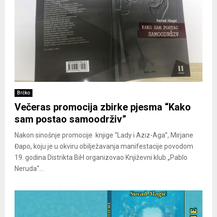
Brčko
Večeras promocija zbirke pjesma “Kako
sam postao samoodrživ”
Nakon sinošnje promocije knjige “Lady i Aziz-Aga”, Mirjane
Đapo, koju je u okviru obilježavanja manifestacije povodom
19. godina Distrikta BiH organizovao Književni klub „Pablo
Neruda“...