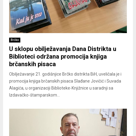
Brčko
U sklopu obilježavanja Dana Distrikta u
Biblioteci održana promocija knjiga
brčanskih pisaca
Obilježavanje 21. godišnjice Brčko distrikta BiH, uveličala je i
promocija knjiga brčanskih pisaca Slađane Jovičić i Suvada
Alagića, u organizaciji Biblioteke-Knjižnice u saradnji sa
Izdavačko-štamparskom...