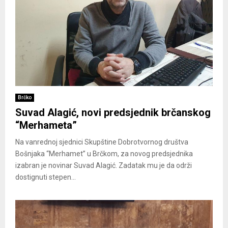
Brčko
Suvad Alagić, novi predsjednik brčanskog
“Merhameta”
Na vanrednoj sjednici Skupštine Dobrotvornog društva
Bošnjaka “Merhamet” u Brčkom, za novog predsjednika
izabran je novinar Suvad Alagić. Zadatak mu je da održi
dostignuti stepen...