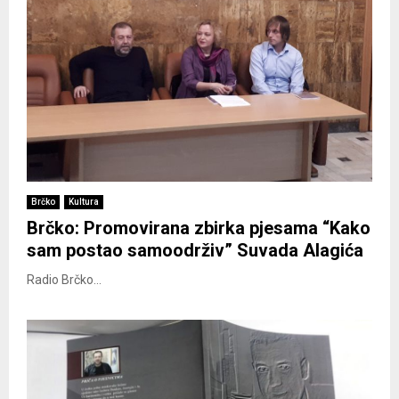
Brčko
Kultura
Brčko: Promovirana zbirka pjesama “Kako
sam postao samoodrživ” Suvada Alagića
Radio Brčko...