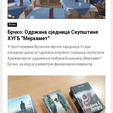
Brčko
Брчко: Одржана сједница Скупштине
ХУГБ “Мерхамет”
У просторијама брчанске мјесне заједнице Стари
расадник данас је одржана редовна годишња скупштина
Хуманитарног удружења грађана Бошњака „Мерхамет“
Брчко, на којој је разматран финансијски извјештај...