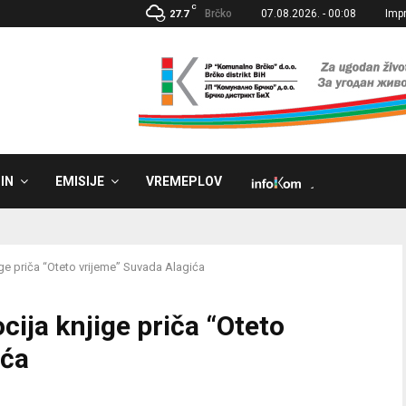
C
Brčko
07.08.2026. - 00:08
Imp
27.7
IN
EMISIJE
VREMEPLOV
˼
ge priča “Oteto vrijeme” Suvada Alagića
ija knjige priča “Oteto
ića