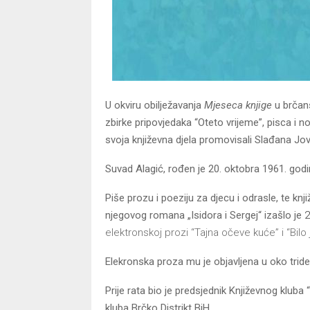
U okviru obilježavanja
Mjeseca knjige
u brčans
zbirke pripovjedaka “Oteto vrijeme”, pisca i n
svoja književna djela promovisali Slađana Jov
Suvad Alagić, rođen je 20. oktobra 1961. god
Piše prozu i poeziju za djecu i odrasle, te knj
njegovog romana „Isidora i Sergej“ izašlo je
2
elektronskoj prozi “Tajna očeve kuće” i “Bilo
Elekronska proza mu je objavljena u oko trid
Prije rata bio je predsjednik Književnog kluba
kluba Brčko Distrikt BiH.