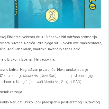
koj Biblioteci večeras će u 18 časova biti održana promocija
ovinara Suvada Alagića. Prije njega su, u okviru ove manifestacije,
ičić, Abdulah Sidran, Vladimir Bakarić iVesna Dedić.
ine u Brčkom, Bosna i Hercegovina.
iževnu kritiku. Nagrađivan je za priče. Elektronsko izdanje
014.
u izdanju
Media Art
(Novi Sad), te su objavljene knjige u
 jednom u Koraju” (izdavači Media Art, Srbija i SAD).
esetak zemalja.
 “Pablo Neruda” Brčko i prvi predsjednik poslijeratnog Književnog