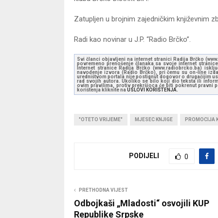
Zatupljen u brojnim zajedničkim književnim z
Radi kao novinar u J.P. “Radio Brčko”.
Svi članci objavljeni na internet stranici Radija Brčko (w
povremeno prenošenje članaka sa svoje internet stranice 
Internet stranice Radija Brčko (www.radiobrcko.ba) isklj
navođenje izvora (Radio Brčko), pri čemu su on-line izdan
uredništvom portala nije postignut dogovor o drugačijim usl
rad svojih autora. Ukoliko se bilo koji dio teksta ili inf
ovim pravilima, protiv prekršioca će biti pokrenut pravni
korištenja kliknite na
USLOVI KORIŠTENJA.
"OTETO VRIJEME"
MJESEC KNJIGE
PROMOCIJA 
PODIJELI
0
PRETHODNA VIJEST
Odbojkaši „Mladosti“ osvojili KUP
Republike Srpske