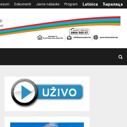
Latinica
Ћирилица
resum
Dokumenti
Javne nabavke
Program