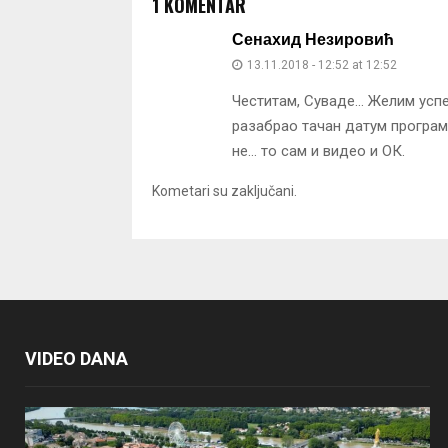
1 KOMENTAR
Сенахид Незировић
13.11.2018 - 12:52 at 12:52
Честитам, Суваде… Желим успе
разабрао тачан датум програма
не… то сам и видео и ОК.
Kometari su zaključani.
VIDEO DANA