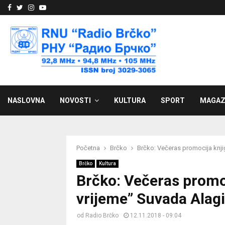
Facebook
Twitter
Instagram
Youtube
NASLOVNA
NOVOSTI
KULTURA
SPORT
MAGAZ
Početna
Brčko
Brčko: Večeras promocija knji
Brčko
Kultura
Brčko: Večeras promoc
vrijeme” Suvada Alag
od
Radio Brčko
12.11.2018 - 09:04