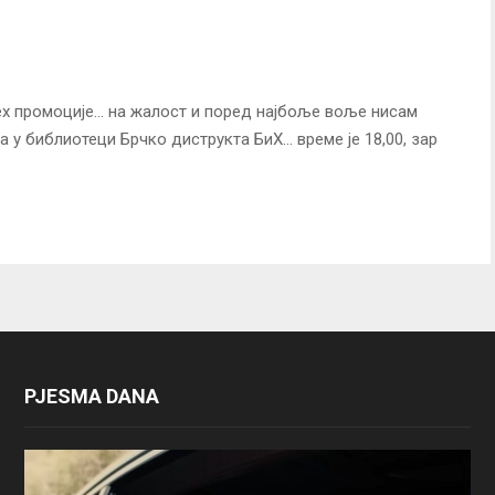
х промоције… на жалост и поред најбоље воље нисам
 у библиотеци Брчко диструкта БиХ… време је 18,00, зар
PJESMA DANA