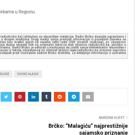
birkama u Regionu.
ww.radiobrcko.ba) isključivo su vlasništvo redakcije. Radio Brčko dopušta ograničeno i
u drugim medijima. Drugi mediji smiju prenijeti informacije iz pojedinih članaka sa
učivo kao kratku vijest od najviše četiri reda (300 slovnih znakova), uz obavezno
ja dužna objaviti link na originalni tekst na web stranicu radiobrcko.ba, ukoliko s
ovima. Radio Brčko je odlučan u nastojanju da zaštiti svoje intelektualno vlasništvo i
ormacija iz teksta objavljenog na internet stranici www.radiobrcko.ba prenese suprotno
 postupak pred Osnovnim sudom Brčko distrikta. Za detaljnije informacije o uslovima
KNJIGE
SUVAD ALAGIĆ
NAREDNA VIJEST
Brčko: “Malagiću” najprestižnije
sajamsko priznanje