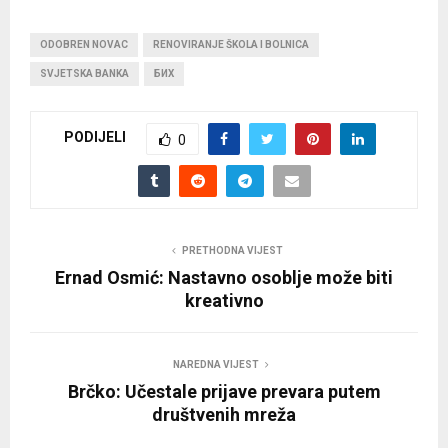
ODOBREN NOVAC
RENOVIRANJE ŠKOLA I BOLNICA
SVJETSKA BANKA
БИХ
PODIJELI
0
PRETHODNA VIJEST
Ernad Osmić: Nastavno osoblje može biti
kreativno
NAREDNA VIJEST
Brčko: Učestale prijave prevara putem
društvenih mreža