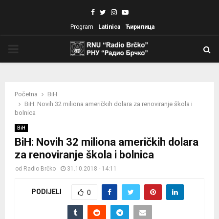
Facebook
Twitter
Instagram
Youtube
Program
Latinica
Ћирилица
PRIMARY
MENU
Početna
BiH
BiH: Novih 32 miliona američkih dolara za renoviranje škola i
bolnica
BiH
BiH: Novih 32 miliona američkih dolara
za renoviranje škola i bolnica
od
Radio Brčko
31.10.2018 - 14:11
PODIJELI
0