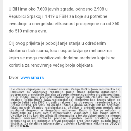
U BiH ima oko 7.600 javnih zgrada, odnosno 2.908 u
Republici Srpskoj i 4.419 u FBiH za koje su potrebne
investicije u energetsku efikasnost procijenjene na od 350
do 510 miliona evra.
Cilj ovog prijekta je poboljšanje stanja u određenim
školama i bolnicama, kao i uspostavljanje mehanizma
kojim se mogu mobilizovati dodatna sredstva koja bi se
koristila za renoviranje većeg broja objekata.
Izvor:
www.srna.rs
Svi članci objavljeni na internet stranici Radija Brčko (www.radiobrcko.ba)
isključivo su vlasništvo redakcije. Radio Brčko dopušta ograničeno i
povremeno prenošenje članaka sa svoje internet stranice u drugim medijima.
Drugi mediji smiju prenijeti informacije iz pojedinih članaka sa Internet
stranice Radija Brčko (www.radiobrcko.ba) isključivo kao kratku vijest od
najviše četiri reda (300 slovnih znakova), uz obavezno navođenje izvora
(Radio Brčko), pri čemu su on-line izdanja dužna objaviti link na originalni
tekst na web stranicu radiobrcko.ba, ukoliko s uredništvom portala nije
postignut dogovor o drugačijim uslovima. Radio Brčko je odlučan u
nastojanju da zaštiti svoje intelektualno vlasništvo i rad svojih autora.
Ukoliko se bilo koji dio teksta ili informacija iz teksta objavljenog na internet
stranici www.radiobrcko.ba prenese suprotno ovim pravilima, protiv
prekršioca će biti pokrenut pravni postupak pred Osnovnim sudom Brčko
distrikta. Za detaljnije informacije o uslovima korištenja kliknite na
USLOVI
KORIŠTENJA.