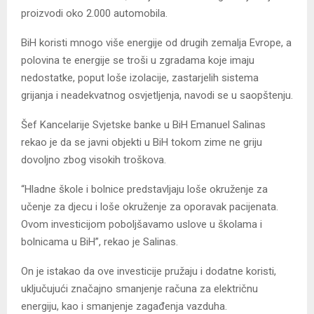
proizvodi oko 2.000 automobila.
BiH koristi mnogo više energije od drugih zemalja Evrope, a
polovina te energije se troši u zgradama koje imaju
nedostatke, poput loše izolacije, zastarjelih sistema
grijanja i neadekvatnog osvjetljenja, navodi se u saopštenju.
Šef Kancelarije Svjetske banke u BiH Emanuel Salinas
rekao je da se javni objekti u BiH tokom zime ne griju
dovoljno zbog visokih troškova.
“Hladne škole i bolnice predstavljaju loše okruženje za
učenje za djecu i loše okruženje za oporavak pacijenata.
Ovom investicijom poboljšavamo uslove u školama i
bolnicama u BiH”, rekao je Salinas.
On je istakao da ove investicije pružaju i dodatne koristi,
uključujući značajno smanjenje računa za električnu
energiju, kao i smanjenje zagađenja vazduha.