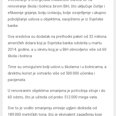
renoviranje škola i bolnica širom BiH, što uključuje čistije i
efikasnije grijanje, bolju izolaciju, bolje osvjetljenje i ukupno
poboljšanje uslova u objektima, saopšteno je iz Svjetske
banke.
Ova sredstva su dodatak na prethodni paket od 32 miliona
američkih dolara koji je Svjetska banka odobrila u martu
2014. godine, a u okviru kog je u BiH obnovljeno više od 60
škola i bolnica.
Time su omogućeni bolji uslovi u školama i u bolnicama, a
direktnu korist je ostvarilo više od 500.000 učenika i
pacijenata.
U renoviranim objektima smanjena je potrošnja struje i do
60 odsto, što je ušteda od preko 512.000 mega-vata.
Sve to je vodilo smanjenju emisije ugljen-dioksida od
189.000 metričkih tona, što je ekvivalent zagađenju koje