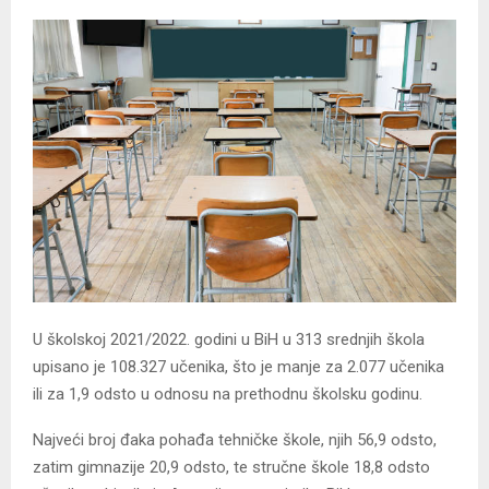
U školskoj 2021/2022. godini u BiH u 313 srednjih škola
upisano je 108.327 učenika, što je manje za 2.077 učenika
ili za 1,9 odsto u odnosu na prethodnu školsku godinu.
Najveći broj đaka pohađa tehničke škole, njih 56,9 odsto,
zatim gimnazije 20,9 odsto, te stručne škole 18,8 odsto