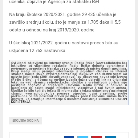
učenika, objavila je Agencija za statistiku BiH.
Na kraju školske 2020/2021. godine 29.435 učenika je
završilo srednju školu, što je manje za 1.705 đaka ili 5,5
odsto u odnosu na kraj 2019/2020. godine.
U školskoj 2021/2022. godini u nastavni proces bila su
uključena 12.763 nastavnika.
Svi članci objavljeni na internet stranici Radija Brčko (www.radiobrcko.ba)
isključivo su vlasništvo redakcije. Radio Brčko dopušta ograničeno i
povremeno prenošenje članaka sa svoje internet stranice u drugim medijima.
Drugi mediji smiju prenijeti informacije iz pojedinih članaka sa Internet
stranice Radija Brčko (www.radiobrcko.ba) isključivo kao kratku vijest od
najviše četiri reda (300 slovnih znakova), uz obavezno navođenje izvora
(Radio Brčko), pri čemu su on-line izdanja dužna objaviti link na originalni
tekst na web stranicu radiobrcko.ba, ukoliko s uredništvom portala nije
postignut dogovor o drugačijim uslovima. Radio Brčko je odlučan u
nastojanju da zaštiti svoje intelektualno vlasništvo i rad svojih autora.
Ukoliko se bilo koji dio teksta ili informacija iz teksta objavljenog na internet
stranici www.radiobrcko.ba prenese suprotno ovim pravilima, protiv
prekršioca će biti pokrenut pravni postupak pred Osnovnim sudom Brčko
distrikta. Za detaljnije informacije o uslovima korištenja kliknite na
USLOVI
KORIŠTENJA.
ŠKOLSKA GODINA