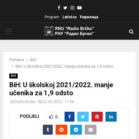
Facebook
Twitter
Instagram
Youtube
Program
Latinica
Ћирилица
PRIMARY
MENU
Početna
BiH
BiH: U školskoj 2021/2022. manje učenika za 1,9 odsto
BiH
BiH: U školskoj 2021/2022. manje
učenika za 1,9 odsto
od
Radio Brčko
02.06.2022 - 11:56
PODIJELI
0