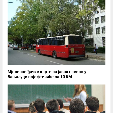
Мјесечне ђачке карте за јавни превоз у
Бањaлуци појефтиниће за 10 КМ