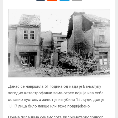
Данас се навршила 51 година од када је Бањалуку
погодио катастрофални земљотрес који је иза себе
оставио пустош, а живот је изгубило 15 људи, док је
1.117 лица било лакше или теже повријеђено.
Према подацима сеизмолога Хидрометеоролошког