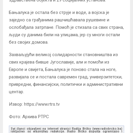
здравствена објекта и 29 социјалних установа.
Бањалука је остала без струје и воде, а војска је
заједно са грађанима рашчишћавала рушевине и
ослобађала затрпане. Помоћ је стизала са свих страна,
људи су данима били на улицама, јер су многи остали
без својих домова.
Захваљујући великој солидарности становништва из
свих крајева бивше Југославије, али и помоћи из
Европе и свијета, Бањалука је поново стала на ноге,
развијала се и постала савремен град, универзитетски,
привредни, финансијски, политички и административни
центар.
Извор: https://www.rtrs.tv
Фото: Архива РТРС
Svi članci objavljeni na internet stranici Radija Brčko (www.radiobrcko.ba)
isključivo su vlasništvo redakcije. Radio Brčko dopušta ograničeno i