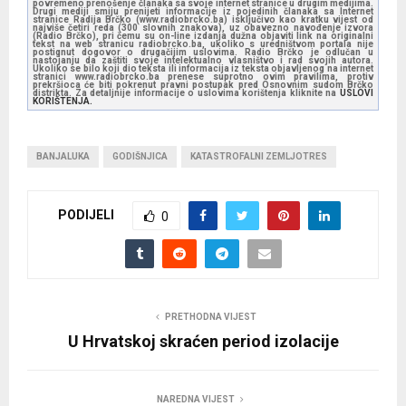
povremeno prenošenje članaka sa svoje internet stranice u drugim medijima.
Drugi mediji smiju prenijeti informacije iz pojedinih članaka sa Internet
stranice Radija Brčko (www.radiobrcko.ba) isključivo kao kratku vijest od
najviše četiri reda (300 slovnih znakova), uz obavezno navođenje izvora
(Radio Brčko), pri čemu su on-line izdanja dužna objaviti link na originalni
tekst na web stranicu radiobrcko.ba, ukoliko s uredništvom portala nije
postignut dogovor o drugačijim uslovima. Radio Brčko je odlučan u
nastojanju da zaštiti svoje intelektualno vlasništvo i rad svojih autora.
Ukoliko se bilo koji dio teksta ili informacija iz teksta objavljenog na internet
stranici www.radiobrcko.ba prenese suprotno ovim pravilima, protiv
prekršioca će biti pokrenut pravni postupak pred Osnovnim sudom Brčko
distrikta. Za detaljnije informacije o uslovima korištenja kliknite na
USLOVI
KORIŠTENJA.
BANJALUKA
GODIŠNJICA
KATASTROFALNI ZEMLJOTRES
PODIJELI
0
PRETHODNA VIJEST
U Hrvatskoj skraćen period izolacije
NAREDNA VIJEST