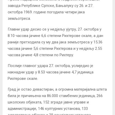
завода Републике Српске, Бањалуку су 26. и 27.
октобра 1969. године погодила четири јака
земљотреса.
Главни удар десио се у недјељу ујутру, 27. октобра у
8.10 часова јачине 6,6 степени Рихтерове скале, а дан
раније претходила су му два јака земљотреса у 15.36
часова јачине 5,6 степени Рихтерова и у недјељу 2.55
часова јачине 4,8 степени по Рихтеру.
Послије главног удара 27. октобра, услиједио је
накнадни удар у 8.53 часова јачине 4,7 јединица
Рихтерове скале.
Град је остао девастиран, а огромна материјална штета
била је причињена на 86.000 стамбених јединица, 266
школских објеката, 152 зграде јавне управе и
администрације, 146 културних установа, 133