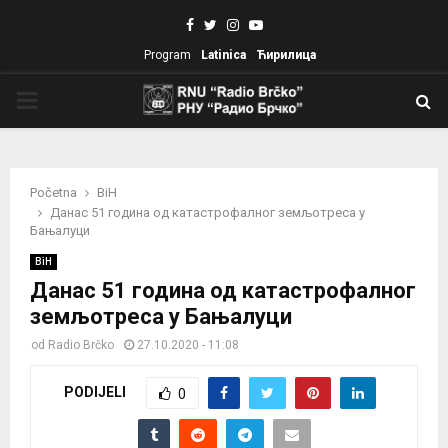
Facebook
Twitter
Instagram
Youtube
Program
Latinica
Ћирилица
PRIMARY
MENU
Početna
BiH
Данас 51 година од катастрофалног земљотреса у
Бањалуци
BiH
Данас 51 година од катастрофалног
земљотреса у Бањалуци
od
Radio Brčko
27.10.2020 - 11:08
PODIJELI
0