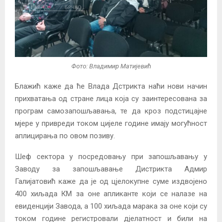
Фото: Владимир Матијевић
Блажић каже да ће Влада Дстрикта наћи нови начин
прихватања од стране лица која су заинтересована за
програм самозапошљавања, те да кроз подстицајне
мјере у привреди током цијеле године имају могућност
аплицирања по овом позиву.
Шеф сектора у посредовању при запошљавању у
Заводу за запошљавање Дистрикта Адмир
Галијатовић каже да је од цјелокупне суме издвојено
400 хиљада КМ за оне апликанте који се налазе на
евиденцији Завода, а 100 хиљада марака за оне који су
током године регистровали дјелатност и били на