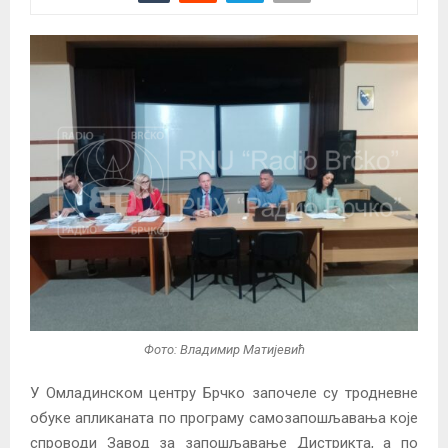
Фото: Владимир Матијевић
У Омладинском центру Брчко започеле су тродневне
обуке апликаната по програму самозапошљавања које
спроводи Завод за запошљавање Дистрикта, а по