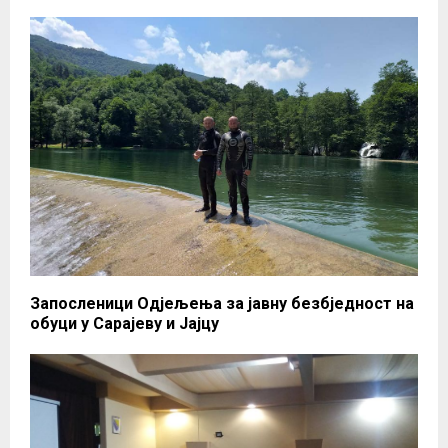
Запосленици Одјељења за јавну безбједност на
обуци у Сарајеву и Јајцу