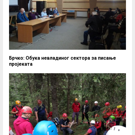
Брчко: Обука невладиног сектора за писање
пројеката