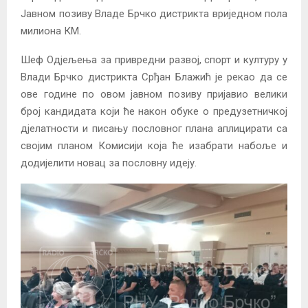
Јавном позиву Владе Брчко дистрикта вриједном пола
милиона КМ.
Шеф Одјељења за привредни развој, спорт и културу у
Влади Брчко дистрикта Срђан Блажић је рекао да се
ове године по овом јавном позиву пријавио велики
број кандидата који ће након обуке о предузетничкој
дјелатности и писању пословног плана аплицирати са
својим планом Комисији која ће изабрати набоље и
додијелити новац за пословну идеју.