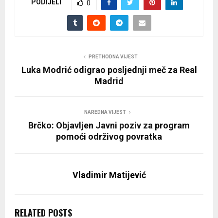
PODIJELI
0
PRETHODNA VIJEST
Luka Modrić odigrao posljednji meč za Real
Madrid
NAREDNA VIJEST
Brčko: Objavljen Javni poziv za program
pomoći održivog povratka
Vladimir Matijević
RELATED POSTS