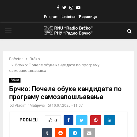
Facebook
Twitter
Instagram
Youtube
Program
Latinica
Ћирилица
PRIMARY
MENU
Početna
Brčko
Брчко: Почеле обуке кандидата по програму
самозапошљавања
Brčko
Брчко: Почеле обуке кандидата по
програму самозапошљавања
od
Vladimir Matijević
10.07.2025 - 11:07
PODIJELI
0