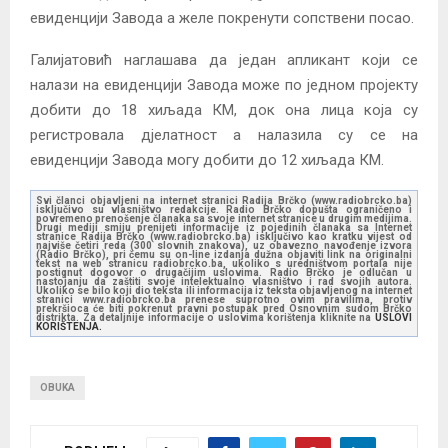
евиденцији Завода а желе покренути сопствени посао.
Галијатовић наглашава да један апликант који се
налази на евиденцији Завода може по једном пројекту
добити до 18 хиљада КМ, док она лица која су
регистровала дјелатност а налазила су се на
евиденцији Завода могу добити до 12 хиљада КМ.
Svi članci objavljeni na internet stranici Radija Brčko (www.radiobrcko.ba)
isključivo su vlasništvo redakcije. Radio Brčko dopušta ograničeno i
povremeno prenošenje članaka sa svoje internet stranice u drugim medijima.
Drugi mediji smiju prenijeti informacije iz pojedinih članaka sa Internet
stranice Radija Brčko (www.radiobrcko.ba) isključivo kao kratku vijest od
najviše četiri reda (300 slovnih znakova), uz obavezno navođenje izvora
(Radio Brčko), pri čemu su on-line izdanja dužna objaviti link na originalni
tekst na web stranicu radiobrcko.ba, ukoliko s uredništvom portala nije
postignut dogovor o drugačijim uslovima. Radio Brčko je odlučan u
nastojanju da zaštiti svoje intelektualno vlasništvo i rad svojih autora.
Ukoliko se bilo koji dio teksta ili informacija iz teksta objavljenog na internet
stranici www.radiobrcko.ba prenese suprotno ovim pravilima, protiv
prekršioca će biti pokrenut pravni postupak pred Osnovnim sudom Brčko
distrikta. Za detaljnije informacije o uslovima korištenja kliknite na
USLOVI
KORIŠTENJA.
OBUKA