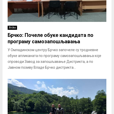
Brčko
Брчко: Почеле обуке кандидата по
програму самозапошљавања
У Омладинском центру Брчко започеле су тродневне
обуке апликаната по програму самозапошљавања које
спроводи Завод за запошљавање Дистрикта, а по
Јавном позиву Владе Брчко дистрикта...