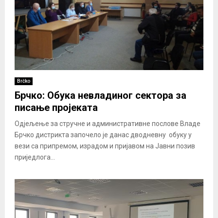
Brčko
Брчко: Обука невладиног сектора за
писање пројеката
Одјељење за стручне и административне послове Владе
Брчко дистрикта започело је данас дводневну обуку у
вези са припремом, израдом и пријавом на Јавни позив
приједлога...