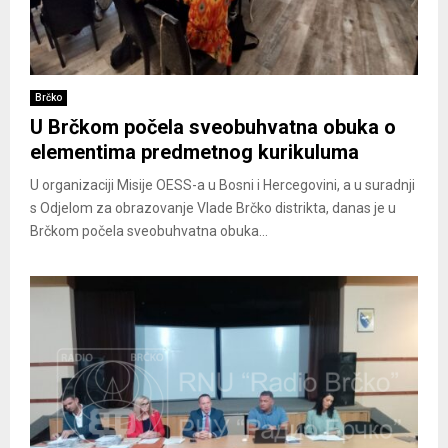
Brčko
U Brčkom počela sveobuhvatna obuka o
elementima predmetnog kurikuluma
U organizaciji Misije OESS-a u Bosni i Hercegovini, a u suradnji
s Odjelom za obrazovanje Vlade Brčko distrikta, danas je u
Brčkom počela sveobuhvatna obuka...