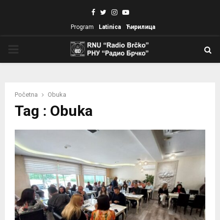
Facebook
Twitter
Instagram
Youtube
Program
Latinica
Ћирилица
PRIMARY
MENU
Početna
Obuka
Tag : Obuka