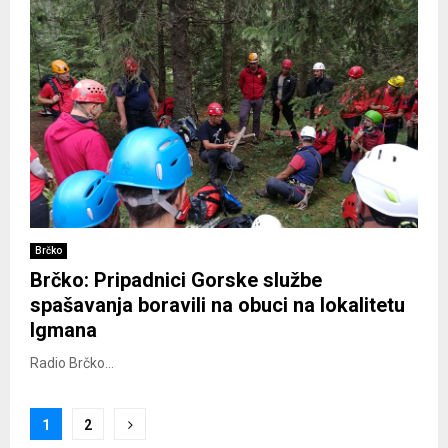
Brčko
Brčko: Pripadnici Gorske službe
spašavanja boravili na obuci na lokalitetu
Igmana
Radio Brčko...
Posts
1
2