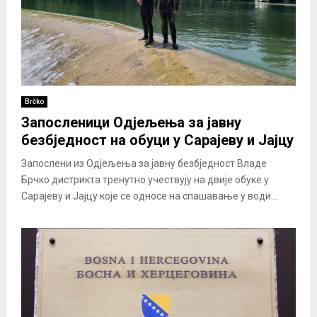
Brčko
Запосленици Одјељења за јавну
безбједност на обуци у Сарајеву и Јајцу
Запослени из Одјељења за јавну безбједност Владе
Брчко дистрикта тренутно учествују на двије обуке у
Сарајеву и Јајцу које се односе на спашавање у води...