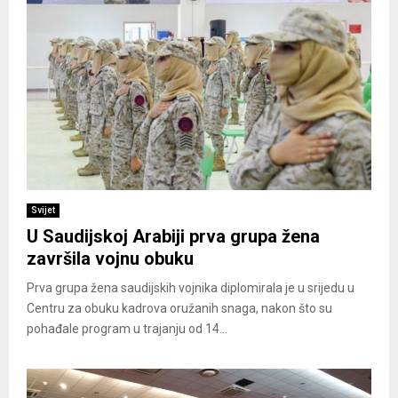
Svijet
U Saudijskoj Arabiji prva grupa žena
završila vojnu obuku
Prva grupa žena saudijskih vojnika diplomirala je u srijedu u
Centru za obuku kadrova oružanih snaga, nakon što su
pohađale program u trajanju od 14...