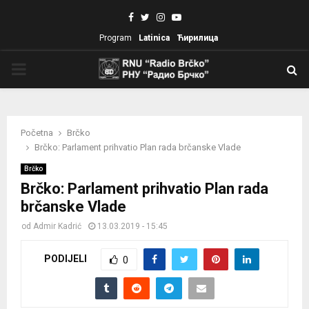
Facebook
Twitter
Instagram
Youtube
Program
Latinica
Ћирилица
PRIMARY
MENU
Početna
Brčko
Brčko: Parlament prihvatio Plan rada brčanske Vlade
Brčko
Brčko: Parlament prihvatio Plan rada
brčanske Vlade
od
Admir Kadrić
13.03.2019 - 15:45
PODIJELI
0