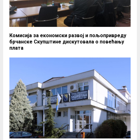
Комисија за економски развој и пољопривреду
брчанске Скупштине дискутовала о повећању
плата