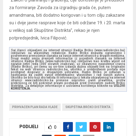
“Zakon o planiranju i građenju, čije donošenje je preduslov
za formiranje Zavoda za izgradnju grada će, putem
amandmana, biti dodatno korigovan i u tom cilju zakazane
su i dvije javne rasprave koje će biti održane 19. i 20. marta
u velikoj sali Skupštine Distrikta”, rekao je njen
potpredsjednik, Ivica Filipović.
Svi članci objavljeni na internet stranici Radija Brčko (www.radiobrcko.ba)
isključivo su vlasništvo redakcije. Radio Brčko dopušta ograničeno i
povremeno prenošenje članaka sa svoje internet stranice u drugim medijima.
Drugi mediji smiju prenijeti informacije iz pojedinih članaka sa Internet
stranice Radija Brčko (www.radiobrcko.ba) isključivo kao kratku vijest od
najviše četiri reda (300 slovnih znakova), uz obavezno navođenje izvora
(Radio Brčko), pri čemu su on-line izdanja dužna objaviti link na originalni
tekst na web stranicu radiobrcko.ba, ukoliko s uredništvom portala nije
postignut dogovor o drugačijim uslovima. Radio Brčko je odlučan u
nastojanju da zaštiti svoje intelektualno vlasništvo i rad svojih autora.
Ukoliko se bilo koji dio teksta ili informacija iz teksta objavljenog na internet
stranici www.radiobrcko.ba prenese suprotno ovim pravilima, protiv
prekršioca će biti pokrenut pravni postupak pred Osnovnim sudom Brčko
distrikta. Za detaljnije informacije o uslovima korištenja kliknite na
USLOVI
KORIŠTENJA.
PRIHVAĆEN PLAN RADA VLADE
SKUPŠTINA BRČKO DISTRIKTA
PODIJELI
0