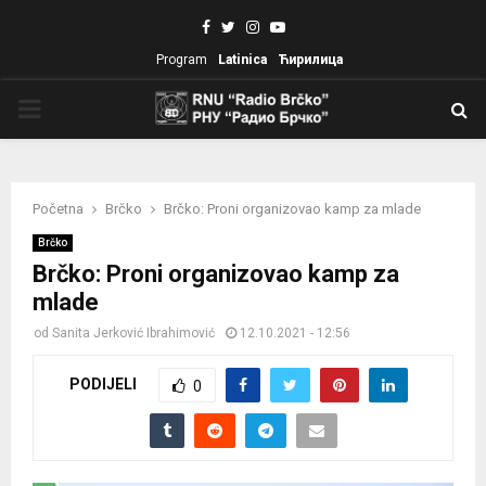
Facebook
Twitter
Instagram
Youtube
Program
Latinica
Ћирилица
PRIMARY
MENU
Početna
Brčko
Brčko: Proni organizovao kamp za mlade
Brčko
Brčko: Proni organizovao kamp za
mlade
od
Sanita Jerković Ibrahimović
12.10.2021 - 12:56
PODIJELI
0