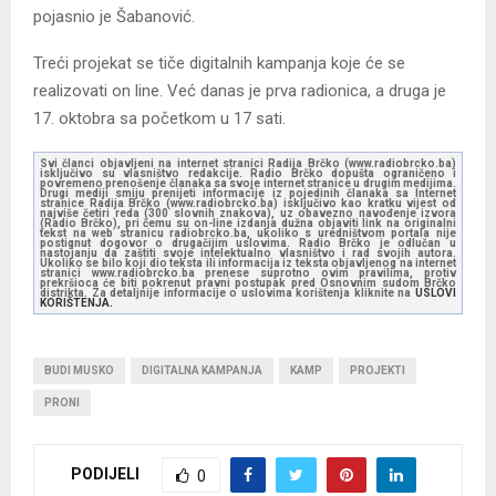
pojasnio je Šabanović.
Treći projekat se tiče digitalnih kampanja koje će se
realizovati on line. Već danas je prva radionica, a druga je
17. oktobra sa početkom u 17 sati.
Svi članci objavljeni na internet stranici Radija Brčko (www.radiobrcko.ba)
isključivo su vlasništvo redakcije. Radio Brčko dopušta ograničeno i
povremeno prenošenje članaka sa svoje internet stranice u drugim medijima.
Drugi mediji smiju prenijeti informacije iz pojedinih članaka sa Internet
stranice Radija Brčko (www.radiobrcko.ba) isključivo kao kratku vijest od
najviše četiri reda (300 slovnih znakova), uz obavezno navođenje izvora
(Radio Brčko), pri čemu su on-line izdanja dužna objaviti link na originalni
tekst na web stranicu radiobrcko.ba, ukoliko s uredništvom portala nije
postignut dogovor o drugačijim uslovima. Radio Brčko je odlučan u
nastojanju da zaštiti svoje intelektualno vlasništvo i rad svojih autora.
Ukoliko se bilo koji dio teksta ili informacija iz teksta objavljenog na internet
stranici www.radiobrcko.ba prenese suprotno ovim pravilima, protiv
prekršioca će biti pokrenut pravni postupak pred Osnovnim sudom Brčko
distrikta. Za detaljnije informacije o uslovima korištenja kliknite na
USLOVI
KORIŠTENJA.
BUDI MUSKO
DIGITALNA KAMPANJA
KAMP
PROJEKTI
PRONI
PODIJELI
0