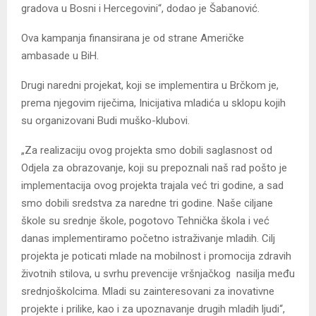
gradova u Bosni i Hercegovini“, dodao je Šabanović.
Ova kampanja finansirana je od strane Američke
ambasade u BiH.
Drugi naredni projekat, koji se implementira u Brčkom je,
prema njegovim riječima, Inicijativa mladića u sklopu kojih
su organizovani Budi muško-klubovi.
„Za realizaciju ovog projekta smo dobili saglasnost od
Odjela za obrazovanje, koji su prepoznali naš rad pošto je
implementacija ovog projekta trajala već tri godine, a sad
smo dobili sredstva za naredne tri godine. Naše ciljane
škole su srednje škole, pogotovo Tehnička škola i već
danas implementiramo početno istraživanje mladih. Cilj
projekta je poticati mlade na mobilnost i promocija zdravih
životnih stilova, u svrhu prevencije vršnjačkog nasilja među
srednjoškolcima. Mladi su zainteresovani za inovativne
projekte i prilike, kao i za upoznavanje drugih mladih ljudi“,