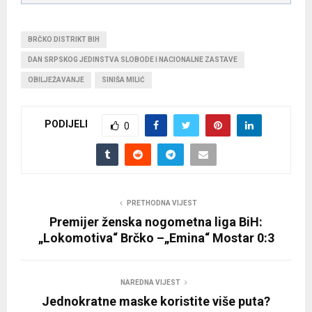
BRČKO DISTRIKT BIH
DAN SRPSKOG JEDINSTVA SLOBODE I NACIONALNE ZASTAVE
OBILJEŽAVANJE
SINIŠA MILIĆ
PODIJELI
0
PRETHODNA VIJEST
Premijer ženska nogometna liga BiH:
„Lokomotiva“ Brčko –„Emina“ Mostar 0:3
NAREDNA VIJEST
Jednokratne maske koristite više puta?