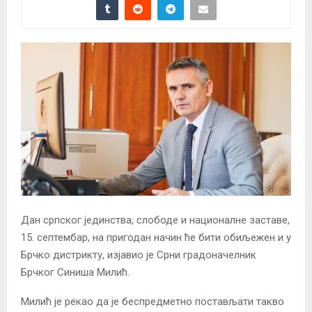
Дан српског јединства, слободе и националне заставе,
15. септембар, на пригодан начин ће бити обиљежен и у
Брчко дистрикту, изјавио је Срни градоначелник
Брчког Синиша Милић.
Милић је рекао да је беспредметно постављати такво