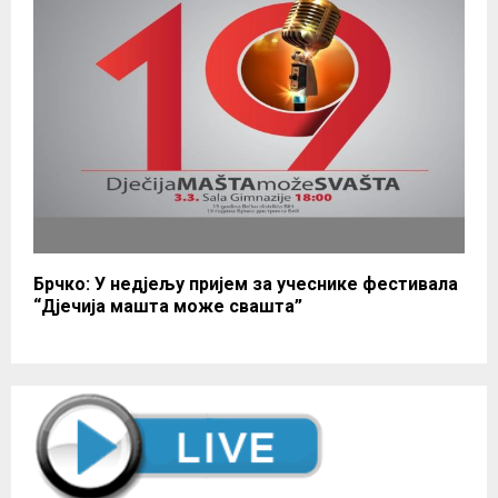
Брчко: У недјељу пријем за учеснике фестивала
“Дјечија машта може свашта”