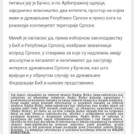
питање јер је Брчко, и по Арбитражној одлуци,
заједничко власништво два ентитета, простор на којем
живе и држављани Републике Српске и преко кога се
реализује континуитет територије Српске.
Милић је нагласио да, према изборном законодавству
у БиХ и Републици Српској, изабрани званичници
испред Српске, у стварима за које су надлежни, имају
апсолутни и легалитет и легитимитет да заступају
интересе држављана Српске у Брчком, као што
вриједи и у обрнутом случају за држављане
Федерације БиХ и њихове представнике.
Svi članci objavljeni na internet stranici Radija Brčko (www.radiobrcko.ba)
isključivo su vlasništvo redakcije. Radio Brčko dopušta ograničeno i
povremeno prenošenje članaka sa svoje internet stranice u drugim medijima.
Drugi mediji smiju prenijeti informacije iz pojedinih članaka sa Internet
stranice Radija Brčko (www.radiobrcko.ba) isključivo kao kratku vijest od
najviše četiri reda (300 slovnih znakova), uz obavezno navođenje izvora
(Radio Brčko), pri čemu su on-line izdanja dužna objaviti link na originalni
tekst na web stranicu radiobrcko.ba, ukoliko s uredništvom portala nije
postignut dogovor o drugačijim uslovima. Radio Brčko je odlučan u
nastojanju da zaštiti svoje intelektualno vlasništvo i rad svojih autora.
Ukoliko se bilo koji dio teksta ili informacija iz teksta objavljenog na internet
stranici www.radiobrcko.ba prenese suprotno ovim pravilima, protiv
prekršioca će biti pokrenut pravni postupak pred Osnovnim sudom Brčko
distrikta. Za detaljnije informacije o uslovima korištenja kliknite na
USLOVI
KORIŠTENJA.