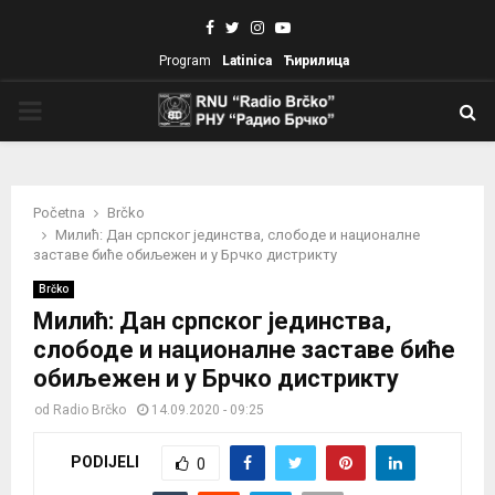
Facebook
Twitter
Instagram
Youtube
Program
Latinica
Ћирилица
PRIMARY
MENU
Početna
Brčko
Милић: Дан српског јединства, слободе и националне
заставе биће обиљежен и у Брчко дистрикту
Brčko
Милић: Дан српског јединства,
слободе и националне заставе биће
обиљежен и у Брчко дистрикту
od
Radio Brčko
14.09.2020 - 09:25
PODIJELI
0