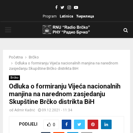
Facebook
Twitter
Instagram
Youtube
Program
Latinica
Ћирилица
PRIMARY
MENU
Početna
Brčko
Odluka o formiranju Vijeća nacionalnih manjina na narednom
zasjedanju Skupštine Brčko distrikta BiH
Brčko
Odluka o formiranju Vijeća nacionalnih
manjina na narednom zasjedanju
Skupštine Brčko distrikta BiH
od
Admir Kadrić
09.12.2021 - 11:34
PODIJELI
0