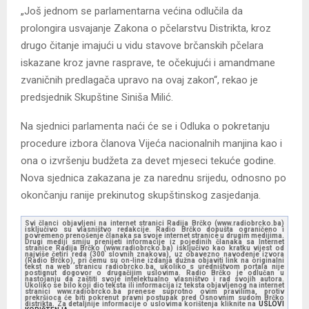
„Još jednom se parlamentarna većina odlučila da
prolongira usvajanje Zakona o pčelarstvu Distrikta, kroz
drugo čitanje imajući u vidu stavove brčanskih pčelara
iskazane kroz javne rasprave, te očekujući i amandmane
zvaničnih predlagača upravo na ovaj zakon“, rekao je
predsjednik Skupštine Siniša Milić.
Na sjednici parlamenta naći će se i Odluka o pokretanju
procedure izbora članova Vijeća nacionalnih manjina kao i
ona o izvršenju budžeta za devet mjeseci tekuće godine.
Nova sjednica zakazana je za narednu srijedu, odnosno po
okončanju ranije prekinutog skupštinskog zasjedanja.
Svi članci objavljeni na internet stranici Radija Brčko (www.radiobrcko.ba)
isključivo su vlasništvo redakcije. Radio Brčko dopušta ograničeno i
povremeno prenošenje članaka sa svoje internet stranice u drugim medijima.
Drugi mediji smiju prenijeti informacije iz pojedinih članaka sa Internet
stranice Radija Brčko (www.radiobrcko.ba) isključivo kao kratku vijest od
najviše četiri reda (300 slovnih znakova), uz obavezno navođenje izvora
(Radio Brčko), pri čemu su on-line izdanja dužna objaviti link na originalni
tekst na web stranicu radiobrcko.ba, ukoliko s uredništvom portala nije
postignut dogovor o drugačijim uslovima. Radio Brčko je odlučan u
nastojanju da zaštiti svoje intelektualno vlasništvo i rad svojih autora.
Ukoliko se bilo koji dio teksta ili informacija iz teksta objavljenog na internet
stranici www.radiobrcko.ba prenese suprotno ovim pravilima, protiv
prekršioca će biti pokrenut pravni postupak pred Osnovnim sudom Brčko
distrikta. Za detaljnije informacije o uslovima korištenja kliknite na
USLOVI