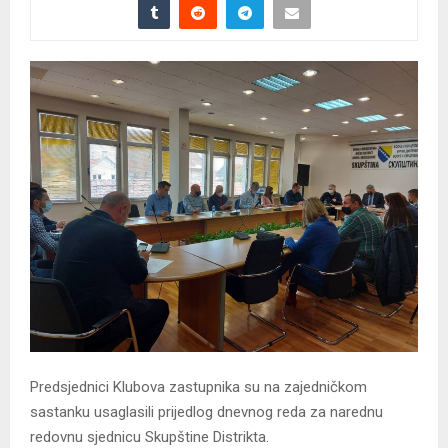
Predsjednici Klubova zastupnika su na zajedničkom
sastanku usaglasili prijedlog dnevnog reda za narednu
redovnu sjednicu Skupštine Distrikta.