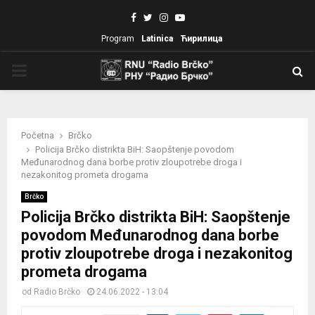
Facebook
Twitter
Instagram
Youtube
Program
Latinica
Ћирилица
PRIMARY
MENU
Početna
Brčko
Policija Brčko distrikta BiH: Saopštenje povodom
Međunarodnog dana borbe protiv zloupotrebe droga i
nezakonitog prometa drogama
Brčko
Policija Brčko distrikta BiH: Saopštenje
povodom Međunarodnog dana borbe
protiv zloupotrebe droga i nezakonitog
prometa drogama
od
Radio Brčko
24.06.2022 - 13:04