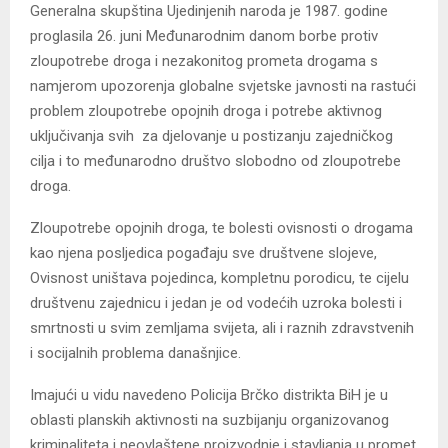
Generalna skupština Ujedinjenih naroda je 1987. godine
proglasila 26. juni Međunarodnim danom borbe protiv
zloupotrebe droga i nezakonitog prometa drogama s
namjerom upozorenja globalne svjetske javnosti na rastući
problem zloupotrebe opojnih droga i potrebe aktivnog
uključivanja svih za djelovanje u postizanju zajedničkog
cilja i to međunarodno društvo slobodno od zloupotrebe
droga.
Zloupotrebe opojnih droga, te bolesti ovisnosti o drogama
kao njena posljedica pogađaju sve društvene slojeve,
Ovisnost uništava pojedinca, kompletnu porodicu, te cijelu
društvenu zajednicu i jedan je od vodećih uzroka bolesti i
smrtnosti u svim zemljama svijeta, ali i raznih zdravstvenih
i socijalnih problema današnjice.
Imajući u vidu navedeno Policija Brčko distrikta BiH je u
oblasti planskih aktivnosti na suzbijanju organizovanog
kriminaliteta i neovlaštene proizvodnje i stavljanja u promet