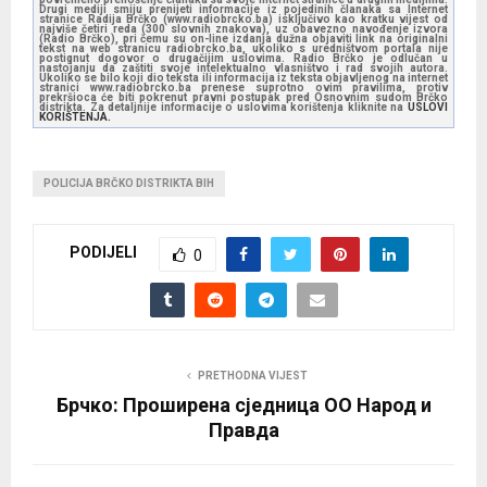
Drugi mediji smiju prenijeti informacije iz pojedinih članaka sa Internet
stranice Radija Brčko (www.radiobrcko.ba) isključivo kao kratku vijest od
najviše četiri reda (300 slovnih znakova), uz obavezno navođenje izvora
(Radio Brčko), pri čemu su on-line izdanja dužna objaviti link na originalni
tekst na web stranicu radiobrcko.ba, ukoliko s uredništvom portala nije
postignut dogovor o drugačijim uslovima. Radio Brčko je odlučan u
nastojanju da zaštiti svoje intelektualno vlasništvo i rad svojih autora.
Ukoliko se bilo koji dio teksta ili informacija iz teksta objavljenog na internet
stranici www.radiobrcko.ba prenese suprotno ovim pravilima, protiv
prekršioca će biti pokrenut pravni postupak pred Osnovnim sudom Brčko
distrikta. Za detaljnije informacije o uslovima korištenja kliknite na
USLOVI
KORIŠTENJA.
POLICIJA BRČKO DISTRIKTA BIH
PODIJELI
0
PRETHODNA VIJEST
Брчко: Проширена сједница ОО Народ и
Правда