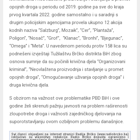
opojnih droga u periodu od 2019. godine pa sve do kraja
prvog kvartala 2022. godine samostalno i u saradnji s
drugim policijskim agencijama provela ukupno 12 akcija
kodnih naziva “Salzburg”, Mozaik”, “Cer”, “Plantaža”,
Poligon”, “Nosač”, “Grof”, “Klanac”, “Bronhi”, “Bjegunac”,
“Omega” i “Meta”. U navedenom periodu protiv 158 lica su
podnešeni izvještaji Tužilaštvu Brčko distrikta BiH zbog
osnova sumnje da su počinili krivična djela “Organizovani
kriminal”, “Neovlaštena proizvodnja i stavljanje u promet
opojnih droga”, “Omogućavanje uživanja opojnih droga” i
druga krivična djela.
S obzirom na važnost ove problematike PBD BiH i ove
godine želi skrenuti pažnju javnosti na problem raširenosti
zloupotrebe droga i važnosti zajedničkog djelovanja na
suporotstavljanju ovom ozbiljnom problemu današnjice.
Svi članci objavljeni na internet stranici Radija Brčko (www.radiobrcko.ba)
isključivo su vlasništvo redakcije. Radio Brčko dopušta ograničeno i
povremeno prenošenje članaka sa svoje internet stranice u drugim medijima.