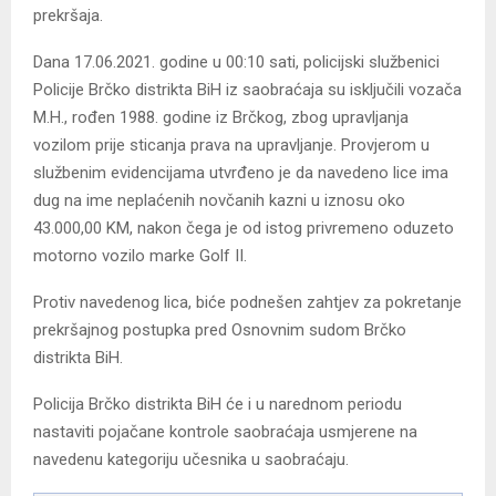
prekršaja.
Dana 17.06.2021. godine u 00:10 sati, policijski službenici
Policije Brčko distrikta BiH iz saobraćaja su isključili vozača
M.H., rođen 1988. godine iz Brčkog, zbog upravljanja
vozilom prije sticanja prava na upravljanje. Provjerom u
službenim evidencijama utvrđeno je da navedeno lice ima
dug na ime neplaćenih novčanih kazni u iznosu oko
43.000,00 KM, nakon čega je od istog privremeno oduzeto
motorno vozilo marke Golf II.
Protiv navedenog lica, biće podnešen zahtjev za pokretanje
prekršajnog postupka pred Osnovnim sudom Brčko
distrikta BiH.
Policija Brčko distrikta BiH će i u narednom periodu
nastaviti pojačane kontrole saobraćaja usmjerene na
navedenu kategoriju učesnika u saobraćaju.