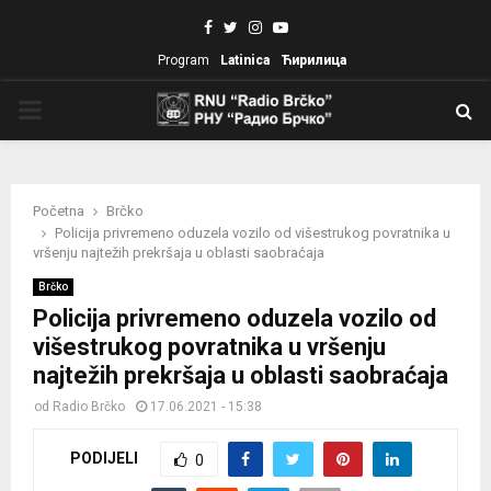
Facebook
Twitter
Instagram
Youtube
Program
Latinica
Ћирилица
PRIMARY
MENU
Početna
Brčko
Policija privremeno oduzela vozilo od višestrukog povratnika u
vršenju najtežih prekršaja u oblasti saobraćaja
Brčko
Policija privremeno oduzela vozilo od
višestrukog povratnika u vršenju
najtežih prekršaja u oblasti saobraćaja
od
Radio Brčko
17.06.2021 - 15:38
PODIJELI
0