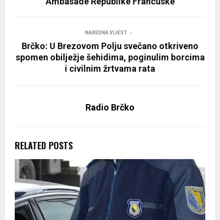
Ambasade Republike Francuske
NAREDNA VIJEST
Brčko: U Brezovom Polju svečano otkriveno
spomen obilježje šehidima, poginulim borcima
i civilnim žrtvama rata
Radio Brčko
RELATED POSTS