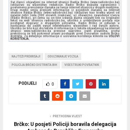
Svi članci objavljeni na internet stranici Radija Brčko (www.radiobrcko.ba)
isključivo su vlasništvo redakcije. Radio Brčko dopušta ograničeno i
povremeno prenošenje članaka sa svoje internet stranice u drugim medijima.
Drugi mediji smiju prenijeti informacije iz pojedinih članaka sa Internet
stranice Radija Brčko (www.radiobrcko.ba) isključivo kao kratku vijest od
najviše četiri reda (300 slovnih znakova), uz obavezno navođenje izvora
(Radio Brčko), pri čemu su on-line izdanja dužna objaviti link na originalni
tekst na web stranicu radiobrcko.ba, ukoliko s uredništvom portala nije
postignut dogovor o drugačijim uslovima. Radio Brčko je odlučan u
nastojanju da zaštiti svoje intelektualno vlasništvo i rad svojih autora.
Ukoliko se bilo koji dio teksta ili informacija iz teksta objavljenog na internet
stranici www.radiobrcko.ba prenese suprotno ovim pravilima, protiv
prekršioca će biti pokrenut pravni postupak pred Osnovnim sudom Brčko
distrikta. Za detaljnije informacije o uslovima korištenja kliknite na
USLOVI
KORIŠTENJA.
NAJTEŽI PREKRŠAJI
ODUZIMANJE VOZILA
POLICIJA BRČKO DISTRIKTA BIH
VIŠESTRUKI POVRATNIK
PODIJELI
0
PRETHODNA VIJEST
Brčko: U posjeti Policiji boravila delegacija